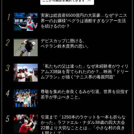
最新
24時間
週間
実家は総資産6500億円の大富豪…なぜ“テニス
界一のお嬢様”ペグラは過酷すぎるツアー生活
を続けるのか？
デビスカップに懸ける、
ベテラン鈴木貴男の思い。
「私たちの父は違った」なぜ未経験者がウィリ
アムズ姉妹を育てられたのか？…映画『ドリー
ムプラン』が描く“テニス界の毒親問題”
尊敬を集めた奈良くるみが引退。世界を目指す
若手が学ぶべきこと。
引退まで「1250本のラケットを一本も折らな
かった」ラファエル・ナダル38歳の四大大会
22勝より大切なこととは…「小さな村の良き
人間として」