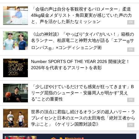
「会場の声は自分を客観視するバロメーター」柔道
48kg級金メダリスト・角田夏実が感じていた声の力
と、声を活かした新たなミッション
PR
《山の神対談》「やっぱり“タイパ”がいい！」箱根の
名ランナー、柏原竜二と神野大地が語る「エアー
サ
®
ロンパス
」×コンディショニング術
®
PR
Number SPORTS OF THE YEAR 2026 開催決定！
2026年を代表するアスリートを表彰
「少しぼやけているだけでも感覚が狂ってきます」B
リーグ屈指のシューター・安藤周人が明かす“見え
る”ことの重要性
PR
世界の頂点に君臨し続けるオランダの超人ハリー・ラ
ブレイセンと日本のエースの太田海也「絶対王者から
学ぶこと」《ケイリン国際対談②》
PR