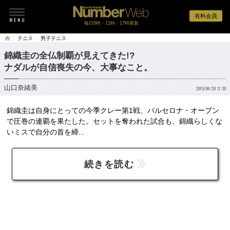
有料会員
毎日6時・11時・17時更新
テニス
男子テニス
錦織圭の全仏制覇が見えてきた!?
ナダルが自信喪失の今、大事なこと。
山口奈緒美
2015/04/30 11:30
錦織圭は自身にとっての今季クレー第1戦、バルセロナ・オープン
で圧巻の連覇を果たした。セットを奪われた試合も、錦織らしくな
いミスで自分の首を締...
続きを読む