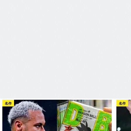
名作
名作