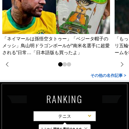
「ネイマールは孫悟空タトゥー」「ベジータ帽子の
「もっ
メッシ」鳥山明ドラゴンボールが“南米名選手に超愛
リ五輪
される”日常…「日本語版も買ったよ」
ームを
その他の名作記事 >
RANKING
テニス
×
ここから競技を選択できます