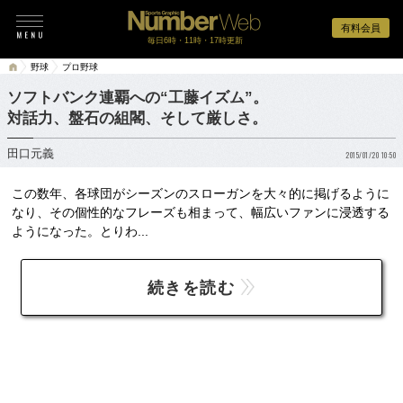
有料会員
毎日6時・11時・17時更新
野球
プロ野球
ソフトバンク連覇への“工藤イズム”。
対話力、盤石の組閣、そして厳しさ。
田口元義
2015/01/20 10:50
この数年、各球団がシーズンのスローガンを大々的に掲げるように
なり、その個性的なフレーズも相まって、幅広いファンに浸透する
ようになった。とりわ...
続きを読む