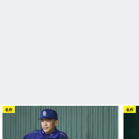
名作
名作