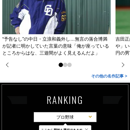
“予告なし”の中日・立浪和義外し…無言の落合博満
吉田正
が記者に明かしていた言葉の意味「俺が座っている
や」い
ところからはな、三遊間がよく見えるんだよ」
円の男
その他の名作記事 >
RANKING
プロ野球
×
ここから競技を選択できます