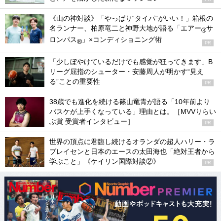
《山の神対談》「やっぱり“タイパ”がいい！」箱根の
名ランナー、柏原竜二と神野大地が語る「エアー
サ
®
ロンパス
」×コンディショニング術
®
PR
「少しぼやけているだけでも感覚が狂ってきます」B
リーグ屈指のシューター・安藤周人が明かす“見え
る”ことの重要性
PR
38歳でも進化を続ける篠山竜青が語る「10年前より
バスケが上手くなっている」理由とは。［MVVりらい
ぶ賞 受賞者インタビュー］
PR
世界の頂点に君臨し続けるオランダの超人ハリー・ラ
ブレイセンと日本のエースの太田海也「絶対王者から
学ぶこと」《ケイリン国際対談②》
PR