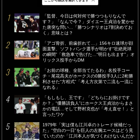
最新
24時間
週間
「監督、今日は何対何で勝つつもりなんで
す？」「なんで今？」ダイエー王貞治を驚かせ
た唐突な問い…「勝つシナリオは7割決めてお
く」意味とは？
「アゴ骨折、前歯折れて…」156キロ速球が顔
面直撃、ソフトバンク選手が明かす“壮絶死球
の瞬間”「救急車で告げた…“明日も出ます”」オ
リックス投手からDM
「お前の球種、全部当てたるわ」名投手コー
チ・尾花高夫がホークスの0勝投手3人に2桁勝
利させた“方程式”「考え方次第で二流も一流に
なれる」
「もしもし、王です」「どちらにお掛けです
か？」“優勝請負人”にホークス王貞治からまさ
かの電話…そして野村克也が「考え直せ！」と
言ったワケ
1979年「実は僕も江川卓のトレード候補だっ
た」“空白の一日”を巨人の左腕エースはどう見
ていたのか「江川本人が気づくわけないんだか