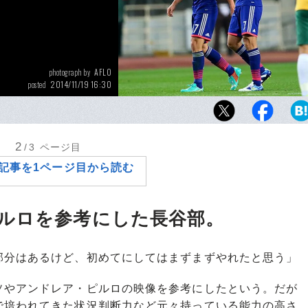
AFLO
photograph by
2014/11/19 16:30
posted
長らく日本の中盤でコンビを組む遠藤保仁と
久々の代表戦でも息のあったコンビネーショ
リティを見せ、若手に易々と世代交代をさせ
2
/3
ページ目
さそうだ。
記事を1ページ目から読む
ルロを参考にした長谷部。
部分はあるけど、初めてにしてはまずまずやれたと思う」
やアンドレア・ピルロの映像を参考にしたという。だが
で培われてきた状況判断力など元々持っている能力の高さ