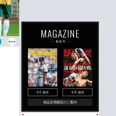
MAGAZINE
最新号
長谷部誠。
ンと高いクオ
るつもりはな
8/6
4/16
発売
発売
雑誌定期購読のご案内