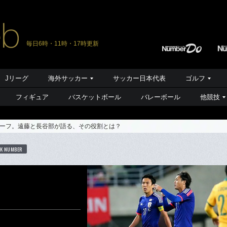
毎日6時・11時・17時更新
Jリーグ
海外サッカー
サッカー日本代表
ゴルフ
フィギュア
バスケットボール
バレーボール
他競技
ーフ。遠藤と長谷部が語る、その役割とは？
K NUMBER