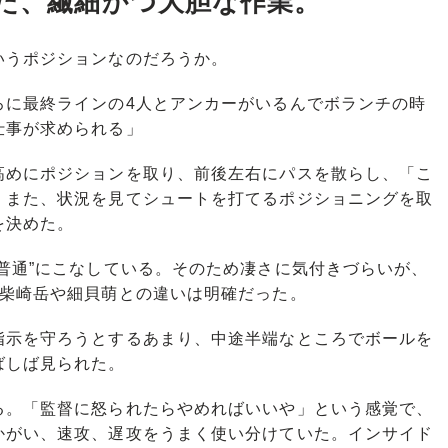
した、繊細かつ大胆な作業。
うポジションなのだろうか。
ろに最終ラインの4人とアンカーがいるんでボランチの時
仕事が求められる」
めにポジションを取り、前後左右にパスを散らし、「こ
。また、状況を見てシュートを打てるポジショニングを取
を決めた。
普通”にこなしている。そのため凄さに気付きづらいが、
た柴崎岳や細貝萌との違いは明確だった。
示を守ろうとするあまり、中途半端なところでボールを
ばしば見られた。
。「監督に怒られたらやめればいいや」という感覚で、
かがい、速攻、遅攻をうまく使い分けていた。インサイド