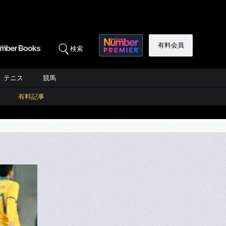
有料会員
検索
テニス
競馬
有料記事