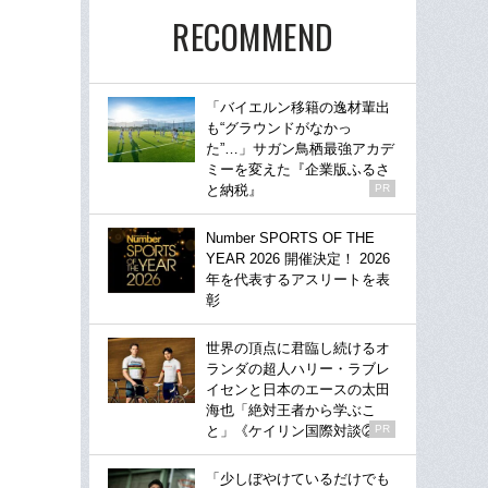
RECOMMEND
「バイエルン移籍の逸材輩出
も“グラウンドがなかっ
た”…」サガン鳥栖最強アカデ
ミーを変えた『企業版ふるさ
と納税』
PR
Number SPORTS OF THE
YEAR 2026 開催決定！ 2026
年を代表するアスリートを表
彰
世界の頂点に君臨し続けるオ
ランダの超人ハリー・ラブレ
イセンと日本のエースの太田
海也「絶対王者から学ぶこ
と」《ケイリン国際対談②》
PR
「少しぼやけているだけでも