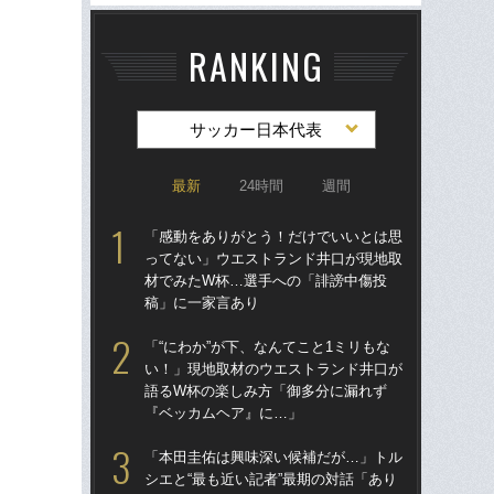
RANKING
サッカー日本代表
最新
24時間
週間
「感動をありがとう！だけでいいとは思
「
ってない」ウエストランド井口が現地取
シエ
材でみたW杯…選手への「誹謗中傷投
が
稿」に一家言あり
つ
ん
「“にわか”が下、なんてこと1ミリもな
い！」現地取材のウエストランド井口が
「
語るW杯の楽しみ方「御多分に漏れず
た。
『ベッカムヘア』に…」
者”
《
「本田圭佑は興味深い候補だが…」トル
シエと“最も近い記者”最期の対話「あり
「