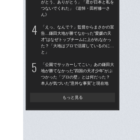
がとう、ありがとう」「君が日本と私を
告…
つないでくれた」《追悼・田村修一さ
才”
ん》
た
と
「えっ、なんで？」監督からまさかの宣
告…鎌田大地が勝てなかった“愛媛の天
「
才”はなぜトップチームに上がれなかっ
地が
た？「大地はプロで活躍しているのに…
つ
と」
本人
「公園でサッカーしてこい」あの鎌田大
鎌
地が勝てなかった“四国の天才少年”がぶ
マ
つかった「プロの壁」とは何だった？
かっ
本人が気づいた“意外な事実”と現在地
人
もっと見る