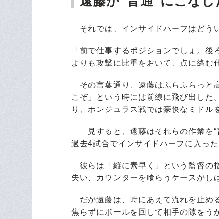
遠藤が“普通”にこな
それでは、インサイドハーフはどうい
「前で仕事するポジションでしょ。後
よりも攻撃に比重をおいて、点に絡む
その言葉通り、遠藤はふらふらっと高
こぞ」という時には前線に飛び出した
り、ホンジュラス戦では豪快なミドル
一見すると、遠藤はそれらの作業を“
過去4試合でインサイドハーフに入っ
彼らは「縦に素早く」という監督の指
失い、カウンターを喰らうケースがし
だが遠藤は、時にあえて流れを止める
焦らずにボールを回して相手の隙をう