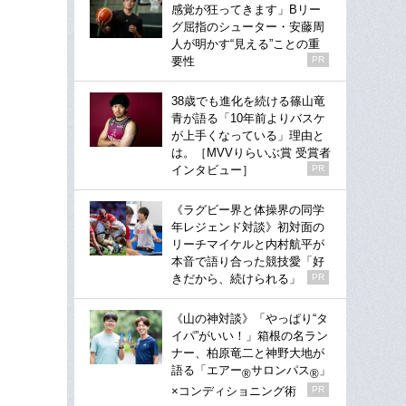
感覚が狂ってきます」Bリー
グ屈指のシューター・安藤周
人が明かす“見える”ことの重
要性
PR
38歳でも進化を続ける篠山竜
青が語る「10年前よりバスケ
が上手くなっている」理由と
は。［MVVりらいぶ賞 受賞者
インタビュー］
PR
《ラグビー界と体操界の同学
年レジェンド対談》初対面の
リーチマイケルと内村航平が
本音で語り合った競技愛「好
きだから、続けられる」
PR
《山の神対談》「やっぱり“タ
イパ”がいい！」箱根の名ラン
ナー、柏原竜二と神野大地が
語る「エアー
サロンパス
」
®
®
×コンディショニング術
PR