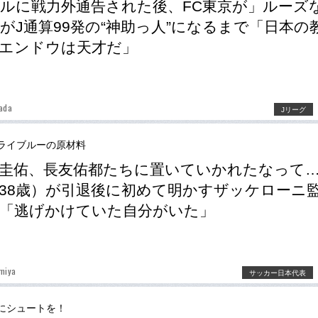
ルに戦力外通告された後、FC東京が」ルーズ
がJ通算99発の“神助っ人”になるまで「日本の
エンドウは天才だ」
ada
Jリーグ
ライブルーの原材料
圭佑、長友佑都たちに置いていかれたなって
38歳）が引退後に初めて明かすザッケローニ
「逃げかけていた自分がいた」
miya
サッカー日本代表
にシュートを！