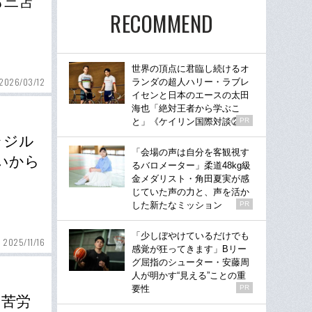
も三笘
RECOMMEND
世界の頂点に君臨し続けるオ
2026/03/12
ランダの超人ハリー・ラブレ
イセンと日本のエースの太田
海也「絶対王者から学ぶこ
と」《ケイリン国際対談②》
PR
ラジル
「会場の声は自分を客観視す
いから
るバロメーター」柔道48kg級
金メダリスト・角田夏実が感
じていた声の力と、声を活か
した新たなミッション
PR
「少しぼやけているだけでも
2025/11/16
感覚が狂ってきます」Bリー
グ屈指のシューター・安藤周
人が明かす“見える”ことの重
要性
PR
な苦労