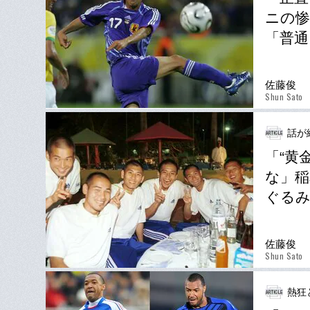
ニの惨
「普通
佐藤俊
Shun Sato
話が
「“黄
な」稲
ぐるみ
佐藤俊
Shun Sato
熱狂