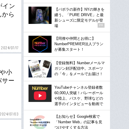
がイン
【バボラの新作】NYの輝きを
んから
纏う。「PURE DRIVE」と最
新シューズに限定モデルが登
場
PR
【同僚や仲間とお得に】
NumberPREMIER法人プラン
2024/07/17
が募集スタート！
【登録無料】Numberメールマ
ガジン好評配信中。スポーツ
や小
の「今」をメールでお届け！
パサー
YouTubeチャンネル登録者数
60,000人突破！バレーボール
や陸上、バスケ、野球などの
選手のインタビューを動画で
2024/07/03
【お知らせ】Google検索で
「Number Web」の記事を見
つけやすくする方法