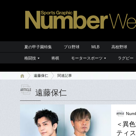
夏の甲子園特集
プロ野球
MLB
高校野球
格闘技
将棋
モータースポーツ
ラグビー
遠藤保仁
関連記事
遠藤保仁
Numb
＜異色
ティス