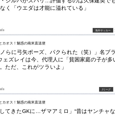
・シルバがズバリ…評価するのは久保建英で
もなく「ウエダは才能に溢れている」
ada
海外サッカー
とカオス！魅惑の南米直送便
ノらに弓矢ポーズ、パクられた（笑）」名ブ
ウェズレイは今、代理人に「貧困家庭の子が多
。ただ、これがツラいよ」
ada
Jリーグ
とカオス！魅惑の南米直送便
してきたGKに…ザマアミロ」“昔はヤンチャ