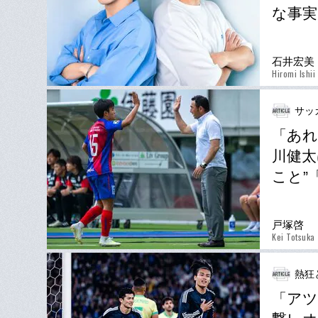
な事実
石井宏美
Hiromi Ishii
サッ
「あれ
川健太
こと”
戸塚啓
Kei Totsuka
熱狂
「アツ