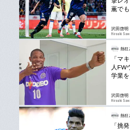
撃レオ
薫で
沢田啓明
Hiroaki Saw
熱狂
「マキ
人FW
学業を
沢田啓明
Hiroaki Saw
熱狂
「挑発