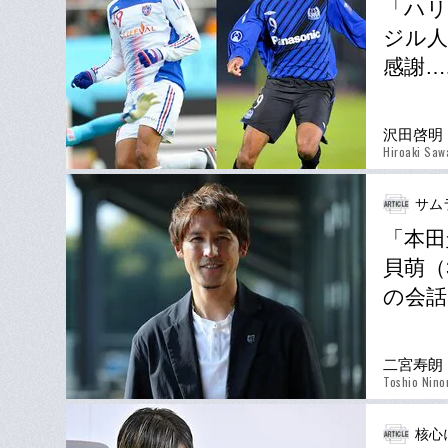
「ハリ
ジル人
感謝…
沢田啓明
Hiroaki Saw
サム
「本田
貝萌（
の会話
二宮寿朗
Toshio Nino
核心