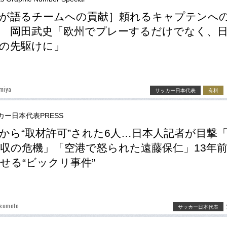
が語るチームへの貢献］頼れるキャプテンへ
 岡田武史「欧州でプレーするだけでなく、
の先駆けに」
miya
サッカー日本代表
有料
カー日本代表PRESS
から“取材許可”された6人…日本人記者が目撃
収の危機」「空港で怒られた遠藤保仁」13年
せる“ビックリ事件”
tsumoto
サッカー日本代表