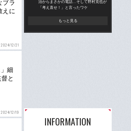
なブラ
治からまさかの電話…そして野村克也が
的
「考え直せ！」と言ったワケ
ち破
教えに
もっと見る
2024/12/21
…」細
監督と
2024/12/19
INFORMATION