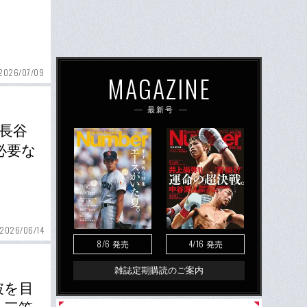
2026/07/09
MAGAZINE
最新号
を長谷
必要な
2026/06/14
8/6
4/16
発売
発売
雑誌定期購読のご案内
破を目