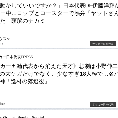
動かしていいですか？」日本代表DF伊藤洋輝
ュー中…コップとコースターで熱弁「ヤットさ
た」頭脳のナカミ
ウスケ
ura
サッカー日本代表
カー日本代表PRESS
カー五輪代表から消えた天才》悲劇は小野伸二
の大ケガだけでなく、少なすぎ18人枠で…名
神「逸材の落選後」
hima
サッカー日本代表
ts Graphic Number Special