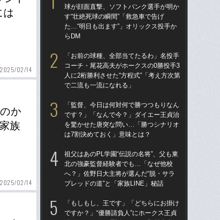
球が顔面直撃、ソフトバンク選手が明か
球
には
す“壮絶死球の瞬間”「救急車で告げ
す“
た…“明日も出ます”」オリックス投手か
た…
らDM
らD
「お前の球種、全部当てたるわ」名投手
ブ
コーチ・尾花高夫がホークスの0勝投手3
権
2025/02/14
人に2桁勝利させた“方程式”「考え方次第
に
で二流も一流になれる」
「
「監督、今日は何対何で勝つつもりなん
「
たのか
です？」「なんで今？」ダイエー王貞治
で
家族
を驚かせた唐突な問い…「勝つシナリオ
を
は7割決めておく」意味とは？
は
祖父はあのPL学園“伝説の名将”、父も東
「
北の強豪監督経験者でも…「なぜ他校
コー
へ？」佐野日大主将が選んだ“脱・サラ
人に
2025/02/14
ブレッドの道”と「家族LINE」秘話
で
「もしもし、王です」「どちらにお掛け
「
ですか？」“優勝請負人”にホークス王貞
りゅ