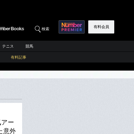
有料会員
検索
テニス
競馬
有料記事
気アー
た意外