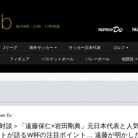
毎日6時・11時・17時更新
Jリーグ
海外サッカー
サッカー日本代表
ゴルフ
フィギュア
バスケットボール
バレーボール
他競技
er Ex
対談＞「遠藤保仁×岩田剛典」元日本代表と人
トが語るW杯の注目ポイント… 遠藤が明かし