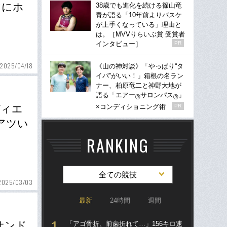
マにホ
38歳でも進化を続ける篠山竜
青が語る「10年前よりバスケ
が上手くなっている」理由と
は。［MVVりらいぶ賞 受賞者
インタビュー］
PR
2025/04/18
《山の神対談》「やっぱり“タ
イパ”がいい！」箱根の名ラン
ナー、柏原竜二と神野大地が
語る「エアー
サロンパス
」
®
®
×コンディショニング術
PR
ディエ
アツい
RANKING
全ての競技
2025/03/03
最新
24時間
週間
サンド
「アゴ骨折、前歯折れて…」156キロ速
「ア