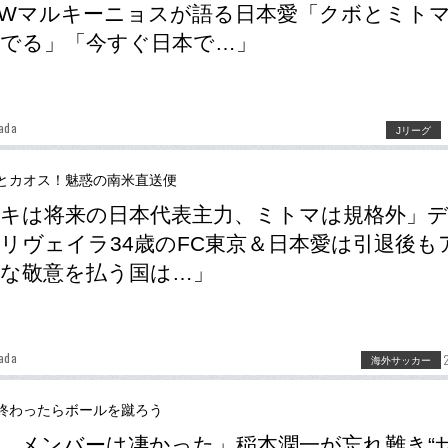
FWマルキーニョスが語る日本愛「クボとミト
でる」「今すぐ日本で…」
ada
Jリーグ
とカオス！魅惑の南米直送便
キは将来の日本代表主力、ミトマは規格外」
リヴェイラ34歳のFC東京＆日本愛は引退後も
な敬意を払う国は…」
ada
海外サッカー
終わったらボールを蹴ろう
、メンバーは凄かった」稲本潤一が忘れ難き“