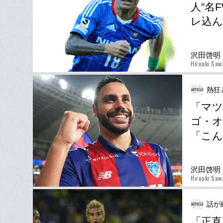
人”名
レ込ん
沢田啓明
Hiroaki Saw
熱狂
「マツ
ゴ・オ
「こん
沢田啓明
Hiroaki Saw
話が
「正直