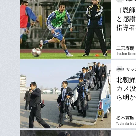
［恩師
と感謝
指導者
二宮寿朗
Toshio Nino
サッ
北朝鮮
カメ没
ら明か
松本宣昭
Yoshiaki Ma