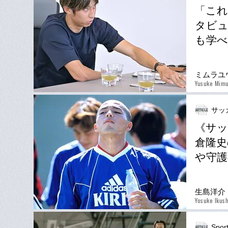
「これ
タビ
も学べ
ミムラユ
Yusuke Mim
サッ
《サッ
倉隆史
や守護
生島洋介
Yosuke Ikus
Spor