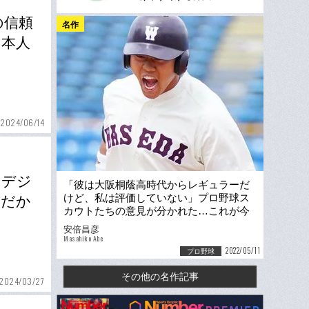
の信頼
名作
日本人
2024/06/14
「デジ
「彼は大阪桐蔭高時代からレギュラーだ
けど、私は評価していない」プロ野球ス
前だか
カウトたちの意見が分かれた…これが今
秋“ドラ1候補の25人”
安倍昌彦
Masahiko Abe
2022/05/11
プロ野球
その他の名作記事
2024/03/27