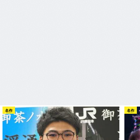
名作
名作