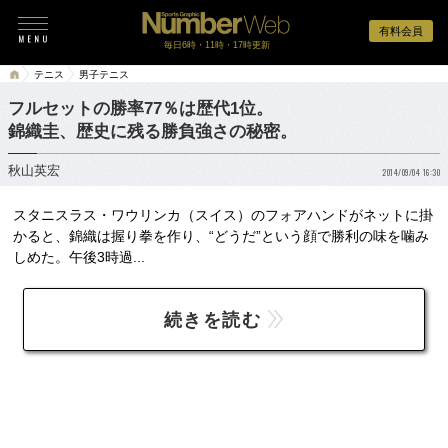
有料会員
毎日6時・11時・17時更新
テニス
男子テニス
フルセットの勝率77％は歴代1位。
錦織圭、歴史に残る勝負強さの秘密。
秋山英宏
2014/09/04 16:30
スタニスラス・ワウリンカ（スイス）のフォアハンドがネットに掛
かると、錦織は握り拳を作り、“どうだ”という顔で勝利の味を噛み
しめた。午後3時過...
続きを読む