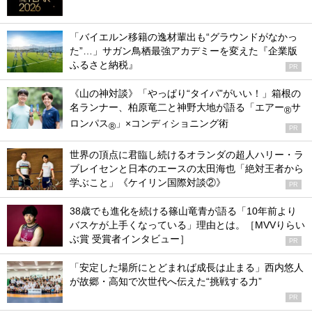
「バイエルン移籍の逸材輩出も“グラウンドがなかっ
た”…」サガン鳥栖最強アカデミーを変えた『企業版
ふるさと納税』
PR
《山の神対談》「やっぱり“タイパ”がいい！」箱根の
名ランナー、柏原竜二と神野大地が語る「エアー
サ
®
ロンパス
」×コンディショニング術
®
PR
世界の頂点に君臨し続けるオランダの超人ハリー・ラ
ブレイセンと日本のエースの太田海也「絶対王者から
学ぶこと」《ケイリン国際対談②》
PR
38歳でも進化を続ける篠山竜青が語る「10年前より
バスケが上手くなっている」理由とは。［MVVりらい
ぶ賞 受賞者インタビュー］
PR
「安定した場所にとどまれば成長は止まる」西内悠人
が故郷・高知で次世代へ伝えた“挑戦する力”
PR