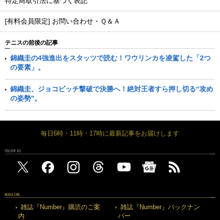
特定商取引法に基づく表記
[有料会員限定] お問い合わせ・Ｑ＆Ａ
テニスの前後の記事
錦織圭の4強進出をスタッツで読む！ワウリンカを凌駕した「2つ
の要素」。
錦織圭、ジョコビッチ撃破で決勝へ！絶対王者すら押し切る“攻め
の姿勢”。
毎日6時・11時・17時に最新記事をお届けします
FOLLOW US
MAGAZINE
雑誌『Number』購読のご案
雑誌『Number』バックナン
内
バー