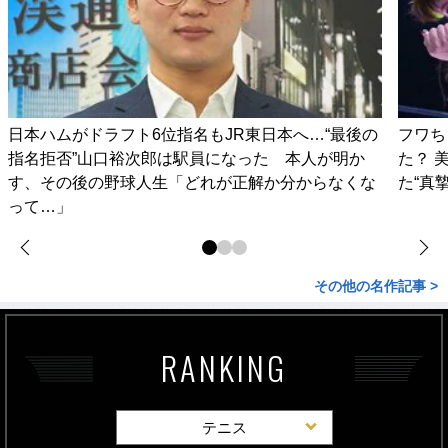
日本ハムがドラフト6位指名もJR東日本へ…“最後の
フワち
指名拒否”山口裕次郎は駅員になった 本人が明か
た？ 
す、その後の野球人生「どれが正解か分からなくな
た“真
って…」
その他の名作記事 >
RANKING
テニス