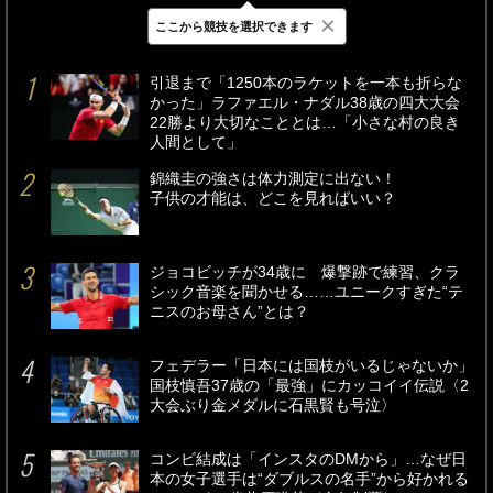
×
ここから競技を選択できます
最新
24時間
週間
引退まで「1250本のラケットを一本も折らな
かった」ラファエル・ナダル38歳の四大大会
22勝より大切なこととは…「小さな村の良き
人間として」
錦織圭の強さは体力測定に出ない！
子供の才能は、どこを見ればいい？
ジョコビッチが34歳に 爆撃跡で練習、クラ
シック音楽を聞かせる……ユニークすぎた“テ
ニスのお母さん”とは？
フェデラー「日本には国枝がいるじゃないか」
国枝慎吾37歳の「最強」にカッコイイ伝説〈2
大会ぶり金メダルに石黒賢も号泣〉
コンビ結成は「インスタのDMから」…なぜ日
本の女子選手は“ダブルスの名手”から好かれる