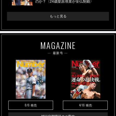
のか？〈24歳柴原瑛菜が全仏制覇〉
もっと見る
MAGAZINE
最新号
8/6
4/16
発売
発売