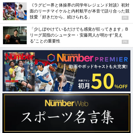
《ラグビー界と体操界の同学年レジェンド対談》初対
面のリーチマイケルと内村航平が本音で語り合った競
技愛「好きだから、続けられる」
PR
「少しぼやけているだけでも感覚が狂ってきます」B
リーグ屈指のシューター・安藤周人が明かす“見え
る”ことの重要性
PR