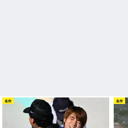
名作
名作