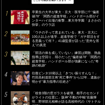
最新
24時間
週間
卒業生の大半が東大・京大・医学部に!? “偏差
値78”「関西の超進学校」ハンドボール部がイ
ンターハイ出場の衝撃…東大寺学園「まさかの
快挙」のウラ話
「ウチの子って恵まれている」東大・京大に
100人以上が進学…超進学校で「ガチ部活をす
る意義って何？」41歳監督が語った“意外な答
え”の真意
「部活の体を成していない」練習は閑散、熱血
指導は空回り…弱小だった“偏差値78”「関西の
超進学校」ハンドボール部が強豪になった“奇
跡の軌跡”
往復ビンタ10発以上「きつい振りすんな！」
竹田高剣道部主将“死亡事件”から12年…遺族が
明かす“暴力指導の壮絶さ”
「校舎3階の窓ガラスを破壊、相手のセカンド
がライトの位置に」阪神“不動の中軸”佐藤輝
明…野球部元相棒が語る高校時代の《サトテル