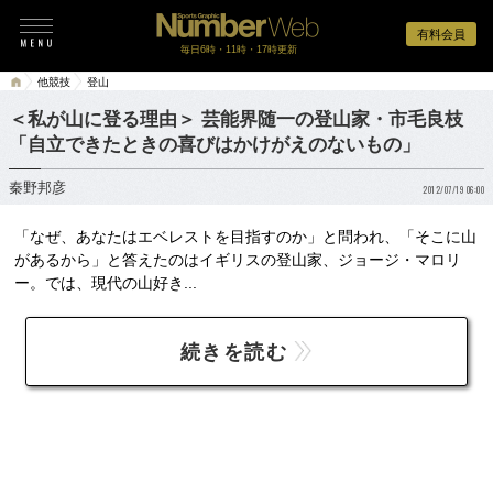
有料会員
毎日6時・11時・17時更新
他競技
登山
＜私が山に登る理由＞ 芸能界随一の登山家・市毛良枝
「自立できたときの喜びはかけがえのないもの」
秦野邦彦
2012/07/19 06:00
「なぜ、あなたはエベレストを目指すのか」と問われ、「そこに山
があるから」と答えたのはイギリスの登山家、ジョージ・マロリ
ー。では、現代の山好き...
続きを読む