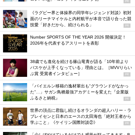
®
PR
《ラグビー界と体操界の同学年レジェンド対談》初対
面のリーチマイケルと内村航平が本音で語り合った競
技愛「好きだから、続けられる」
PR
Number SPORTS OF THE YEAR 2026 開催決定！
2026年を代表するアスリートを表彰
38歳でも進化を続ける篠山竜青が語る「10年前より
バスケが上手くなっている」理由とは。［MVVりらい
ぶ賞 受賞者インタビュー］
PR
「バイエルン移籍の逸材輩出も“グラウンドがなかっ
た”…」サガン鳥栖最強アカデミーを変えた『企業版
ふるさと納税』
PR
世界の頂点に君臨し続けるオランダの超人ハリー・ラ
ブレイセンと日本のエースの太田海也「絶対王者から
学ぶこと」《ケイリン国際対談②》
PR
「少しぼやけているだけでも感覚が狂ってきます」B