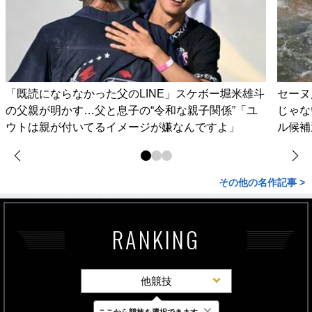
「既読にならなかった父のLINE」スケボー堀米雄斗
セーヌ
の父親が明かす…父と息子の“令和な親子関係”「ユ
じゃな
ウトは親が付いてるイメージが嫌なんですよ」
ル候補
その他の名作記事 >
RANKING
他競技
×
ここから競技を選択できます