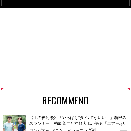
RECOMMEND
《山の神対談》「やっぱり“タイパ”がいい！」箱根の
名ランナー、柏原竜二と神野大地が語る「エアー
サ
®
ロンパス
」×コンディショニング術