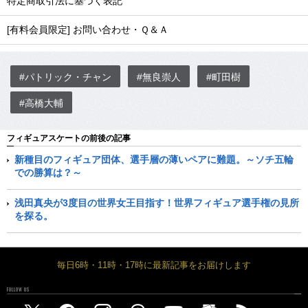
特定商取引法に基づく表記
[有料会員限定] お問い合わせ・Ｑ＆Ａ
#パトリック・チャン
#無良崇人
#町田樹
#高橋大輔
フィギュアスケートの前後の記事
新種目のフィギュア団体、選手層の薄いペアに難題。～ソチ五輪
での勝算は？～
浅田真央が3度目の世界女王目指す！世界フィギュア選手権の見所
を探る。
毎日6時・11時・17時に最新記事をお届けします
FOLLOW US