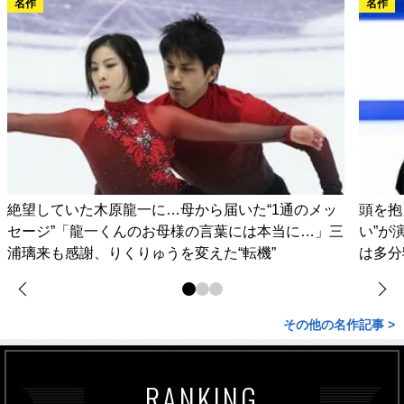
名作
名作
絶望していた木原龍一に…母から届いた“1通のメッ
頭を抱
セージ”「龍一くんのお母様の言葉には本当に…」三
い”が
浦璃来も感謝、りくりゅうを変えた“転機”
は多分
その他の名作記事 >
RANKING