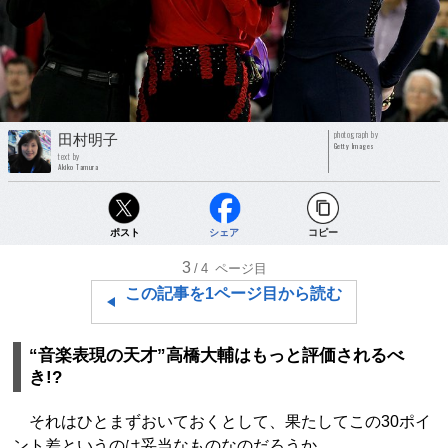
photograph by
田村明子
Getty Images
text by
Akiko Tamura
ポスト
シェア
コピー
3
/4
ページ目
この記事を1ページ目から読む
“音楽表現の天才”高橋大輔はもっと評価されるべ
き!?
それはひとまずおいておくとして、果たしてこの30ポイ
ント差というのは妥当なものなのだろうか。