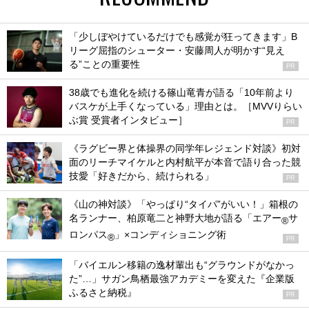
「少しぼやけているだけでも感覚が狂ってきます」B
リーグ屈指のシューター・安藤周人が明かす“見え
る”ことの重要性
PR
38歳でも進化を続ける篠山竜青が語る「10年前より
バスケが上手くなっている」理由とは。［MVVりらい
ぶ賞 受賞者インタビュー］
PR
《ラグビー界と体操界の同学年レジェンド対談》初対
面のリーチマイケルと内村航平が本音で語り合った競
技愛「好きだから、続けられる」
PR
《山の神対談》「やっぱり“タイパ”がいい！」箱根の
名ランナー、柏原竜二と神野大地が語る「エアー
サ
®
ロンパス
」×コンディショニング術
®
PR
「バイエルン移籍の逸材輩出も“グラウンドがなかっ
た”…」サガン鳥栖最強アカデミーを変えた『企業版
ふるさと納税』
PR