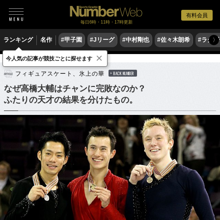
有料会員
毎日6時・11時・17時更新
ランキング
名作
#甲子園
#Jリーグ
#中村剛也
#佐々木朗希
#ラグ
〉
×
今人気の記事が競技ごとに探せます
フィギュアスケート
フィギュアスケート、氷上の華
BACK NUMBER
なぜ高橋大輔はチャンに完敗なのか？
ふたりの天才の結果を分けたもの。