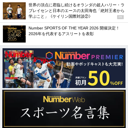
世界の頂点に君臨し続けるオランダの超人ハリー・ラ
ブレイセンと日本のエースの太田海也「絶対王者から
学ぶこと」《ケイリン国際対談②》
PR
Number SPORTS OF THE YEAR 2026 開催決定！
2026年を代表するアスリートを表彰