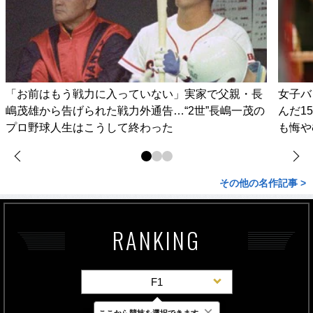
「お前はもう戦力に入っていない」実家で父親・長
女子バ
嶋茂雄から告げられた戦力外通告…“2世”長嶋一茂の
んだ1
プロ野球人生はこうして終わった
も悔や
その他の名作記事 >
RANKING
F1
×
ここから競技を選択できます