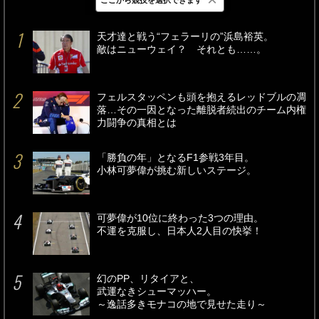
最新
24時間
週間
天才達と戦う“フェラーリの”浜島裕英。
敵はニューウェイ？ それとも……。
フェルスタッペンも頭を抱えるレッドブルの凋
落…その一因となった離脱者続出のチーム内権
力闘争の真相とは
「勝負の年」となるF1参戦3年目。
小林可夢偉が挑む新しいステージ。
可夢偉が10位に終わった3つの理由。
不運を克服し、日本人2人目の快挙！
幻のPP、リタイアと、
武運なきシューマッハー。
～逸話多きモナコの地で見せた走り～