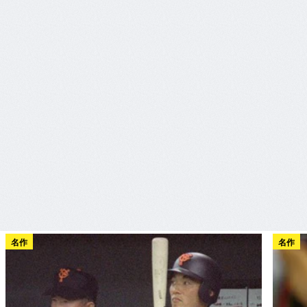
名作
名作