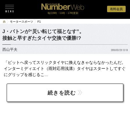
有料会員
毎日6時・11時・17時更新
モータースポーツ
F1
J・バトンが“災い転じて福となす”。
接触と早すぎたタイヤ交換で優勝!?
西山平夫
2010/03/29 13:10
「ピットへ戻ってスリックタイヤに換えなきゃならなかったんだ。
インターミディエイト（雨対応用浅溝）タイヤはスタートしてすぐ
にグリップを感じるこ...
続きを読む