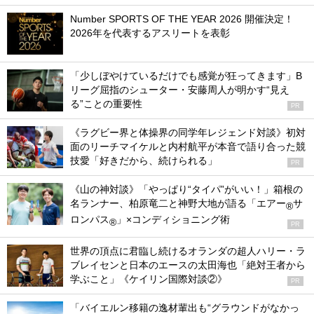
Number SPORTS OF THE YEAR 2026 開催決定！
2026年を代表するアスリートを表彰
「少しぼやけているだけでも感覚が狂ってきます」B
リーグ屈指のシューター・安藤周人が明かす“見え
る”ことの重要性
PR
《ラグビー界と体操界の同学年レジェンド対談》初対
面のリーチマイケルと内村航平が本音で語り合った競
技愛「好きだから、続けられる」
PR
《山の神対談》「やっぱり“タイパ”がいい！」箱根の
名ランナー、柏原竜二と神野大地が語る「エアー
サ
®
ロンパス
」×コンディショニング術
®
PR
世界の頂点に君臨し続けるオランダの超人ハリー・ラ
ブレイセンと日本のエースの太田海也「絶対王者から
学ぶこと」《ケイリン国際対談②》
PR
「バイエルン移籍の逸材輩出も“グラウンドがなかっ