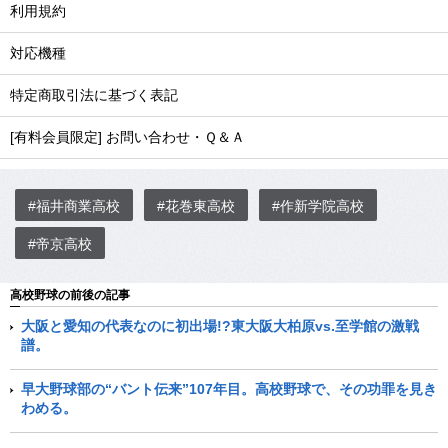
利用規約
対応機種
特定商取引法に基づく表記
[有料会員限定] お問い合わせ・Ｑ＆Ａ
#福井商業高校
#花巻東高校
#作新学院高校
#帝京高校
高校野球の前後の記事
大阪と愛知の代表なのに初出場!?東大阪大柏原vs.至学館の激戦
譜。
早大野球部の“バント伝来”107年目。高校野球で、その功罪を見き
わめる。