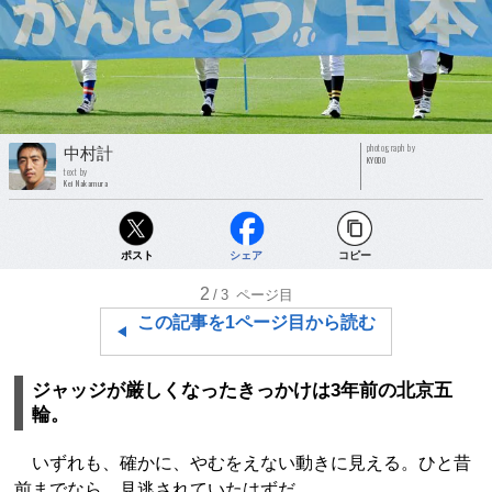
photograph by
中村計
KYODO
text by
Kei Nakamura
ポスト
シェア
コピー
2
/3
ページ目
この記事を1ページ目から読む
ジャッジが厳しくなったきっかけは3年前の北京五
輪。
いずれも、確かに、やむをえない動きに見える。ひと昔
前までなら、見逃されていたはずだ。