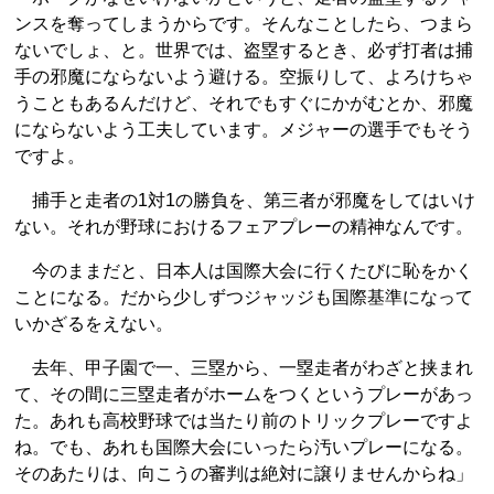
ンスを奪ってしまうからです。そんなことしたら、つまら
ないでしょ、と。世界では、盗塁するとき、必ず打者は捕
手の邪魔にならないよう避ける。空振りして、よろけちゃ
うこともあるんだけど、それでもすぐにかがむとか、邪魔
にならないよう工夫しています。メジャーの選手でもそう
ですよ。
捕手と走者の1対1の勝負を、第三者が邪魔をしてはいけ
ない。それが野球におけるフェアプレーの精神なんです。
今のままだと、日本人は国際大会に行くたびに恥をかく
ことになる。だから少しずつジャッジも国際基準になって
いかざるをえない。
去年、甲子園で一、三塁から、一塁走者がわざと挟まれ
て、その間に三塁走者がホームをつくというプレーがあっ
た。あれも高校野球では当たり前のトリックプレーですよ
ね。でも、あれも国際大会にいったら汚いプレーになる。
そのあたりは、向こうの審判は絶対に譲りませんからね」