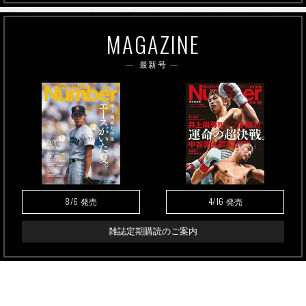
MAGAZINE
最新号
8/6
4/16
発売
発売
雑誌定期購読のご案内