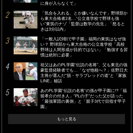
に身が入らなくて」
「気合を入れる、とか嫌いなんです」野球部か
ら東大合格者2名…“公立進学校で野球も強
い”東筑のナゾ「監督は数学の先生」「怒ると
きは3分以内」
「一般入試9割で甲子園」福岡の東筑はなぜ強
い？ 野球部から東大合格の公立進学校「高校
野球は人間形成が目的ではない」「勉強する習
慣は絶対に必要」
祖父はあのPL学園“伝説の名将”、父も東北の強
豪監督経験者でも…「なぜ他校へ？」佐野日大
主将が選んだ“脱・サラブレッドの道”と「家族
LINE」秘話
あのPL学園“伝説の名将”の孫が甲子園に!?「福
留孝介の付き人」“PLの子”だった父が語った
「最強軍団の裏側」と「親子3代で目指す甲子
園」
もっと見る