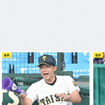
名作
名作