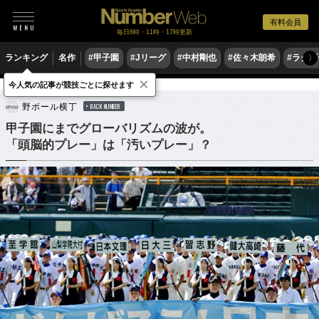
有料会員
毎日6時・11時・17時更新
ランキング
名作
#甲子園
#Jリーグ
#中村剛也
#佐々木朗希
#ラグ
〉
×
今人気の記事が競技ごとに探せます
野球
高校野球
野ボール横丁
BACK NUMBER
甲子園にまでグローバリズムの波が。
「頭脳的プレー」は「汚いプレー」？