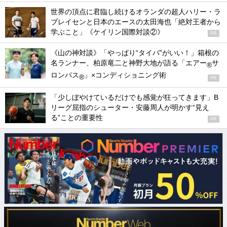
世界の頂点に君臨し続けるオランダの超人ハリー・ラ
ブレイセンと日本のエースの太田海也「絶対王者から
学ぶこと」《ケイリン国際対談②》
PR
《山の神対談》「やっぱり“タイパ”がいい！」箱根の
名ランナー、柏原竜二と神野大地が語る「エアー
サ
®
ロンパス
」×コンディショニング術
®
PR
「少しぼやけているだけでも感覚が狂ってきます」B
リーグ屈指のシューター・安藤周人が明かす“見え
る”ことの重要性
PR