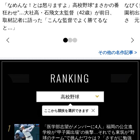
「なめんな！とは怒りますよ」高校野球“まさかの番
なびく
狂わせ”…大社高・石飛文太監督（42歳）が前日、
園初出
取材記者に語った「こんな監督でよく勝てるな
さ 元
と…」
その他の名作記事 >
RANKING
高校野球
×
ここから競技を選択できます
最新
24時間
週間
「医学部志望がメンバーに4人」福岡の公立進
学校が“甲子園出場”の衝撃…それでも東筑が“野
球のチーム”で挑んだワケは？「さすがに勉強