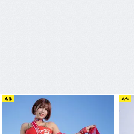
名作
名作