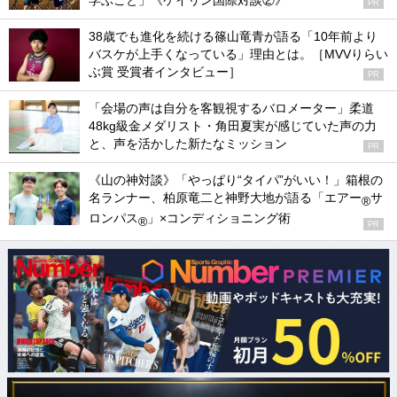
学ぶこと」《ケイリン国際対談②》
PR
38歳でも進化を続ける篠山竜青が語る「10年前より
バスケが上手くなっている」理由とは。［MVVりらい
ぶ賞 受賞者インタビュー］
PR
「会場の声は自分を客観視するバロメーター」柔道
48kg級金メダリスト・角田夏実が感じていた声の力
と、声を活かした新たなミッション
PR
《山の神対談》「やっぱり“タイパ”がいい！」箱根の
名ランナー、柏原竜二と神野大地が語る「エアー
サ
®
ロンパス
」×コンディショニング術
®
PR