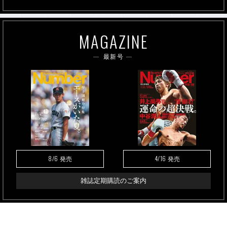
MAGAZINE
最新号
8/6
4/16
発売
発売
雑誌定期購読のご案内