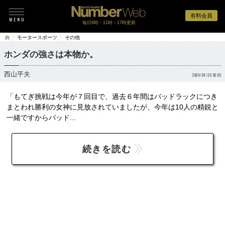
有料会員
毎日6時・11時・17時更新
モータースポーツ
その他
ホンダの強さは本物か。
西山平夫
2004/04/20 00:00
「もてぎ挑戦は今年が７回目で、過去６年間はバッドラックにつき
まとわれ勝利の女神に見放されていましたが、今年は10人の精鋭と
一緒ですからバッド...
続きを読む