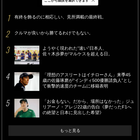
×
ここから競技を選択できます
最新
24時間
週間
有終を飾るのに相応しい、見所満載の最終戦。
クルマが良いから勝てるわけでもない。
ようやく現われた“速い”日本人、
佐々木歩夢がマルケスを超える日。
「理想のアスリートはイチローさん」来季45
歳の佐藤琢磨が“インディ500優勝請負人”とし
て衝撃的速度のチームに移籍表明
「お金もない。だから、場所はなかった」ジュ
リアーノ・アレジ22歳の告白《夢だったF1へ
の絶望と日本に見出した希望》
もっと見る