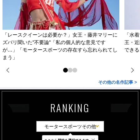
「レースクイーンは必要か？」女王・藤井マリーに
「水着
ズバリ聞いた“不要論“「私の個人的な意見です
王・近
が…」「モータースポーツの存在すら忘れられてし
できる
まう」
その他の名作記事 >
RANKING
モータースポーツその他