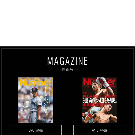
MAGAZINE
最新号
8/6
4/16
発売
発売