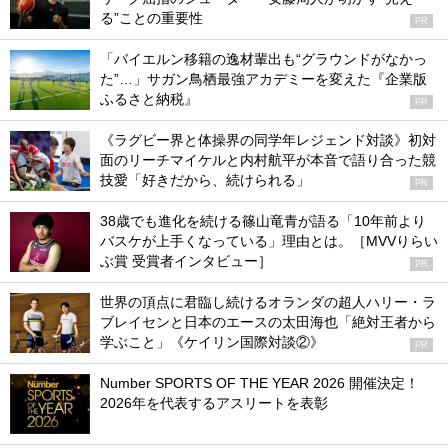
る”ことの重要性
PR
「バイエルン移籍の逸材輩出も“グラウンドがなかっ
た”…」サガン鳥栖最強アカデミーを変えた『企業版
ふるさと納税』
PR
《ラグビー界と体操界の同学年レジェンド対談》初対
面のリーチマイケルと内村航平が本音で語り合った競
技愛「好きだから、続けられる」
PR
38歳でも進化を続ける篠山竜青が語る「10年前より
バスケが上手くなっている」理由とは。［MVVりらい
ぶ賞 受賞者インタビュー］
PR
世界の頂点に君臨し続けるオランダの超人ハリー・ラ
ブレイセンと日本のエースの太田海也「絶対王者から
学ぶこと」《ケイリン国際対談②》
PR
Number SPORTS OF THE YEAR 2026 開催決定！
2026年を代表するアスリートを表彰