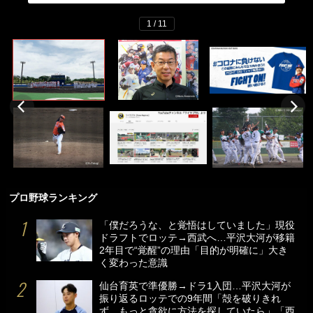
1 / 11
プロ野球ランキング
「僕だろうな、と覚悟はしていました」現役
ドラフトでロッテ→西武へ…平沢大河が移籍
2年目で“覚醒”の理由「目的が明確に」大き
く変わった意識
仙台育英で準優勝→ドラ1入団…平沢大河が
振り返るロッテでの9年間「殻を破りきれ
ず…もっと貪欲に方法を探していたら」「西