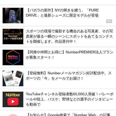
【バボラの新作】NYの輝きを纏う。「PURE
DRIVE」と最新シューズに限定モデルが登場
PR
スポーツの現場で撮影する機会のある写真家、その写
真家が撮る一瞬のシーンにスポットをあてるコンテス
トを開催します。作品受付中！
【同僚や仲間とお得に】NumberPREMIER法人プラン
が募集スタート！
【登録無料】Numberメールマガジン好評配信中。ス
ポーツの「今」をメールでお届け！
YouTubeチャンネル登録者数60,000人突破！バレーボ
ールや陸上、バスケ、野球などの選手のインタビュー
を動画で
【お知らせ】Google検索で「Number Web」の記事