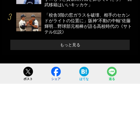
武移籍はいいキッカケ」
「校舎3階の窓ガラスを破壊、相手のセカン
ドがライトの位置に」阪神“不動の中軸”佐藤
輝明…野球部元相棒が語る高校時代の《サト
テル伝説》
もっと見る
ポスト
シェア
はてな
送る