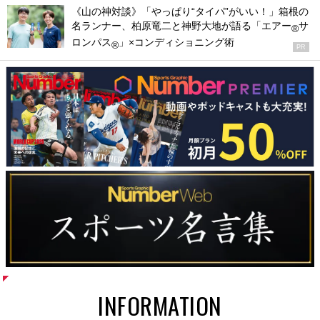
《山の神対談》「やっぱり“タイパ”がいい！」箱根の
名ランナー、柏原竜二と神野大地が語る「エアー
サ
®
ロンパス
」×コンディショニング術
®
PR
INFORMATION