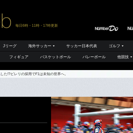
毎日6時・11時・17時更新
Jリーグ
海外サッカー
サッカー日本代表
ゴルフ
フィギュア
バスケットボール
バレーボール
他競技
した!?ピレリの採用でF1は未知の世界へ。