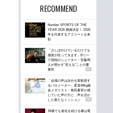
RECOMMEND
Number SPORTS OF THE
YEAR 2026 開催決定！ 2026
年を代表するアスリートを表
彰
「少しぼやけているだけでも
感覚が狂ってきます」Bリー
グ屈指のシューター・安藤周
人が明かす“見える”ことの重
要性
PR
「会場の声は自分を客観視す
るバロメーター」柔道48kg級
金メダリスト・角田夏実が感
じていた声の力と、声を活か
した新たなミッション
PR
38歳でも進化を続ける篠山竜