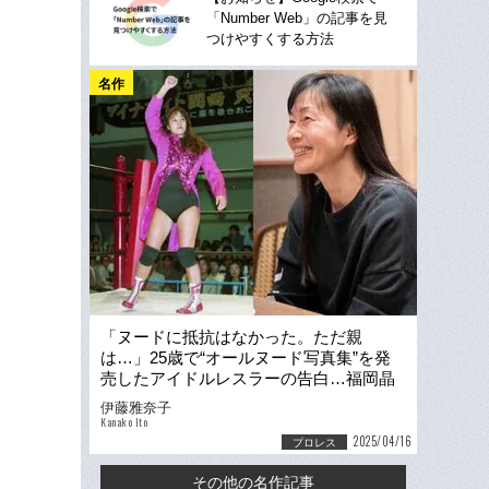
「Number Web」の記事を見
つけやすくする方法
名作
「ヌードに抵抗はなかった。ただ親
は…」25歳で“オールヌード写真集”を発
売したアイドルレスラーの告白…福岡晶
が“ニシキヘビと撮影”したまさかの理由
伊藤雅奈子
Kanako Ito
2025/04/16
プロレス
その他の名作記事