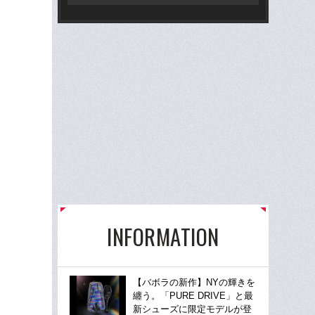
M
INFORMATION
【バボラの新作】NYの輝きを
纏う。「PURE DRIVE」と最
新シューズに限定モデルが登