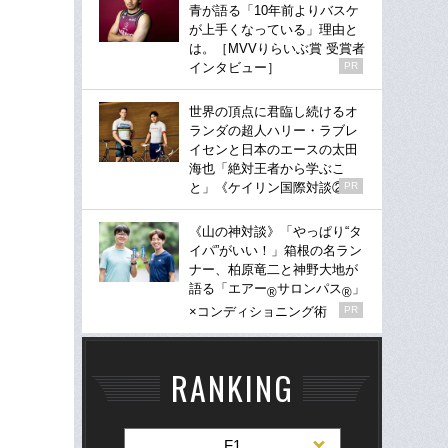
青が語る「10年前よりバスケ
が上手くなっている」理由と
は。［MVVりらいぶ賞 受賞者
インタビュー］
PR
世界の頂点に君臨し続けるオ
ランダの超人ハリー・ラブレ
イセンと日本のエースの太田
海也「絶対王者から学ぶこ
と」《ケイリン国際対談②》
PR
《山の神対談》「やっぱり“タ
イパ”がいい！」箱根の名ラン
ナー、柏原竜二と神野大地が
語る「エアー
サロンパス
」
®
®
×コンディショニング術
PR
RANKING
F1