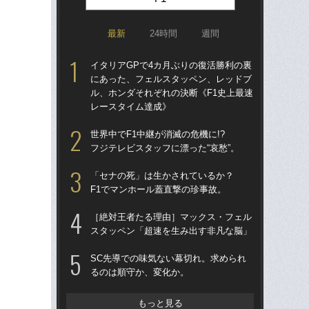
最新
24時間
週間
イタリアGPで4カ月ぶりの復活勝利の裏
S
にあった、フェルスタッペン、レッドブ
る
ル、ホンダそれぞれの決断《F1史上最速
レースタイム達成》
「
ス
世界中でF1中継が消滅の危機に!?
イ
フジテレビスタッフに漂った“哀愁”。
一
「セナの死」は生かされているか？
「
F1でマンホール蓋直撃の珍事故。
1
に届
［絶対王者たる理由］マックス・フェル
を
スタッペン「超速を生み出す非凡な脳」
F1
SC先導での味気ない幕切れ。求められ
る？
るのは順守か、変化か。
リ
ま
もっと見る