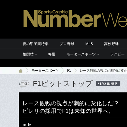
夏の甲子園特集
プロ野球
MLB
高校野球
格闘技
将棋
モータースポーツ
ラグビー
モータースポーツ
F1
レース観戦の視点が劇的に変化
F1ピットストップ
BACK NUMBER
レース観戦の視点が劇的に変化した!?
ピレリの採用でF1は未知の世界へ。
text by