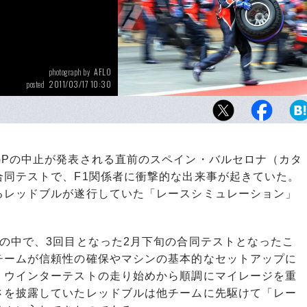
AFLO
photograph by
2011/03/17 10:30
posted
合同テストでのレッドブルのピットクルー。
戦術変化は過去にもたびたびあったが、今回
ースを変えたものは無かったかもしれない…
Pの中止が発表される直前のスペイン・バルセロナ（カタ
合同テストで、F1関係者に衝撃的な出来事が起きていた。
るレッドブルが遂行していた「レースシミュレーション」
の中で、3回目となった2月下旬の合同テストとなったこ
チームが信頼性の確保やマシンの基本的なセットアップに
、ウインターテストの走り始めから順調にマイレージを重
さを披露していたレッドブルは他チームに先駆けて「レー