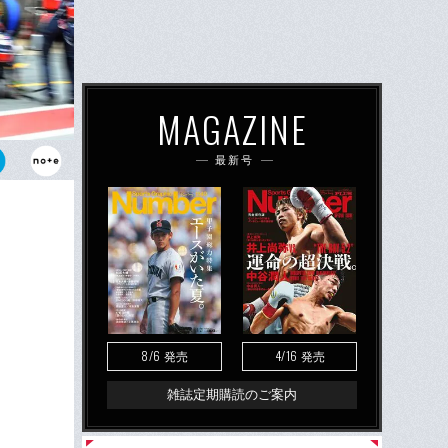
MAGAZINE
最新号
タイヤを巡る
ほど劇的にレ
…
8/6
4/16
発売
発売
雑誌定期購読のご案内