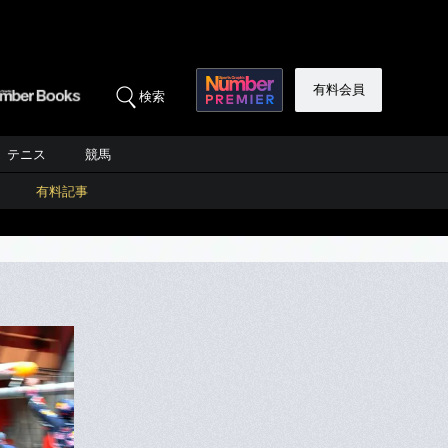
有料会員
検索
テニス
競馬
有料記事