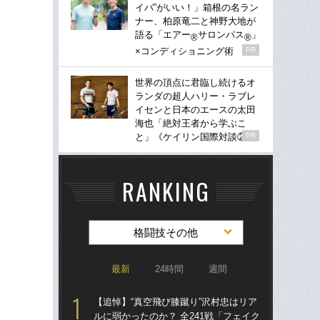
イパ”がいい！」箱根の名ラン
ナー、柏原竜二と神野大地が
語る「エアー
サロンパス
」
®
®
×コンディショニング術
PR
世界の頂点に君臨し続けるオ
ランダの超人ハリー・ラブレ
イセンと日本のエースの太田
海也「絶対王者から学ぶこ
と」《ケイリン国際対談②》
PR
RANKING
格闘技その他
最新
24時間
週間
【追悼】“真空飛び膝蹴り”沢村忠はリア
詐
ルに弱かったのか？ 全241戦「フェイク
の“