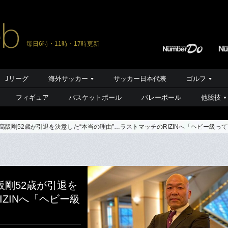
毎日6時・11時・17時更新
Jリーグ
海外サッカー
サッカー日本代表
ゴルフ
フィギュア
バスケットボール
バレーボール
他競技
高阪剛52歳が引退を決意した“本当の理由”…ラストマッチのRIZINへ「ヘビー級っ
阪剛52歳が引退を
ZINへ「ヘビー級