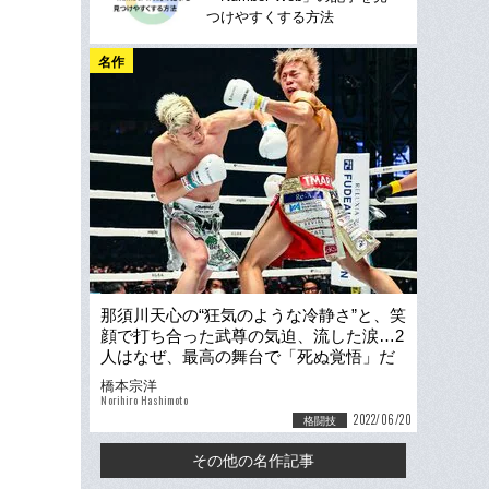
つけやすくする方法
名作
那須川天心の“狂気のような冷静さ”と、笑
顔で打ち合った武尊の気迫、流した涙…2
人はなぜ、最高の舞台で「死ぬ覚悟」だ
ったのか
橋本宗洋
Norihiro Hashimoto
2022/06/20
格闘技
その他の名作記事