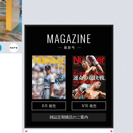
MAGAZINE
最新号
引退を迎える
8/6
4/16
発売
発売
雑誌定期購読のご案内