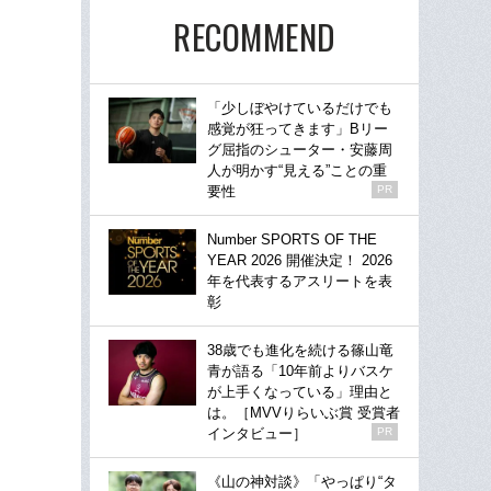
RECOMMEND
「少しぼやけているだけでも
感覚が狂ってきます」Bリー
グ屈指のシューター・安藤周
人が明かす“見える”ことの重
要性
PR
Number SPORTS OF THE
YEAR 2026 開催決定！ 2026
年を代表するアスリートを表
彰
38歳でも進化を続ける篠山竜
青が語る「10年前よりバスケ
が上手くなっている」理由と
は。［MVVりらいぶ賞 受賞者
インタビュー］
PR
《山の神対談》「やっぱり“タ