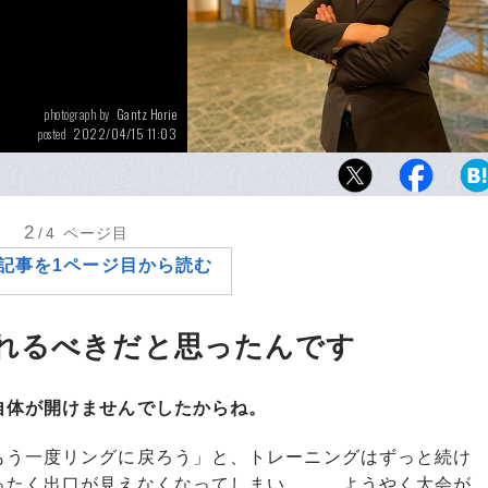
Gantz Horie
photograph by
2022/04/15 11:03
posted
4月17日のRIZIN.35での試合を最後に、現役
高阪剛。試合を控えた現在の心境とは。
2
/4
ページ目
記事を1ページ目から読む
れるべきだと思ったんです
自体が開けませんでしたからね。
う一度リングに戻ろう」と、トレーニングはずっと続け
ったく出口が見えなくなってしまい……。ようやく大会が