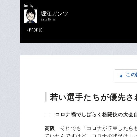
text by
堀江ガンツ
Gantz Horie
PROFILE
この
若い選手たちが優先さ
――コロナ禍でしばらく格闘技の大会
高阪
それでも「コロナが収束したらも
ていたんですけど、コロナの状況はま