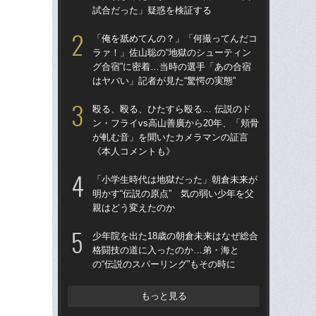
試合だった」疑惑を検証する
えた
時
「俺を舐めてんの？」「何撮ってんだコ
ラァ！」佐山聡の“地獄のシューティン
「
グ合宿”に密着…当時の選手「あの合宿
ラァ
はヤバい」記者が見た“驚愕の実態”
グ合
はヤ
殴る、殴る、ひたすら殴る… 伝説のド
ン・フライvs高山善廣から20年、「頬骨
平本
が軋む音」を聞いたカメラマンの証言
られ
《本人コメントも》
結
と
「小学生時代は地獄だった」朝倉未来が
明かす“伝説の原点” 気の弱い少年を父
殴る
親はどう変えたのか
ン・
が
少年院を出た18歳の朝倉未来はなぜ総合
《
格闘技の道に入ったのか…弟・海と
の“伝説のスパーリング”もその時に
【追
ルに
試
もっと見る