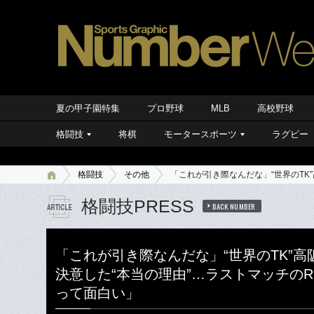
夏の甲子園特集
プロ野球
MLB
高校野球
格闘技
将棋
モータースポーツ
ラグビー
格闘技
その他
「これが引き際なんだな」“世界のTK”
格闘技PRESS
BACK NUMBER
「これが引き際なんだな」“世界のTK”高
決意した“本当の理由”…ラストマッチのRI
って面白い」