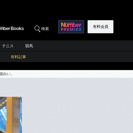
有料会員
検索
テニス
競馬
有料記事
て面白い」