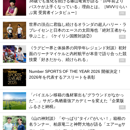
38歳でも進化を続ける篠山竜青が語る「10年前より
バスケが上手くなっている」理由とは。［MVVりらい
ぶ賞 受賞者インタビュー］
PR
世界の頂点に君臨し続けるオランダの超人ハリー・ラ
ブレイセンと日本のエースの太田海也「絶対王者から
学ぶこと」《ケイリン国際対談②》
PR
《ラグビー界と体操界の同学年レジェンド対談》初対
面のリーチマイケルと内村航平が本音で語り合った競
技愛「好きだから、続けられる」
PR
Number SPORTS OF THE YEAR 2026 開催決定！
2026年を代表するアスリートを表彰
「バイエルン移籍の逸材輩出も“グラウンドがなかっ
た”…」サガン鳥栖最強アカデミーを変えた『企業版
ふるさと納税』
PR
《山の神対談》「やっぱり“タイパ”がいい！」箱根の
名ランナー、柏原竜二と神野大地が語る「エアー
サ
®