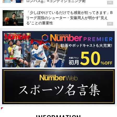
ロンパス
」×コンディショニング術
®
PR
「少しぼやけているだけでも感覚が狂ってきます」B
リーグ屈指のシューター・安藤周人が明かす“見え
る”ことの重要性
PR