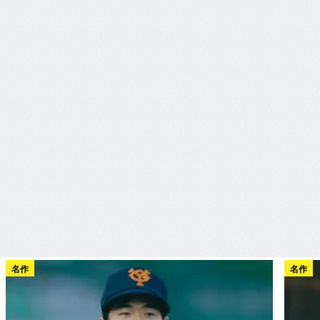
名作
名作