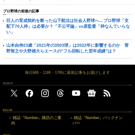
プロ野球の前後の記事
巨人の育成契約を断った山下航汰は社会人野球へ…プロ野球「支
配下70人枠」は必要か？「不公平論」vs原監督「枠なんていらな
い」
山本由伸23歳「2021年の3503球」は2022年に影響するのか 菅
野智之や大野雄大らエースの“フル回転した翌年成績”は？
毎日6時・11時・17時に最新記事をお届けします
FOLLOW US
MAGAZINE
雑誌『Number』購読のご案
雑誌『Number』バックナン
内
バー
SPECIAL