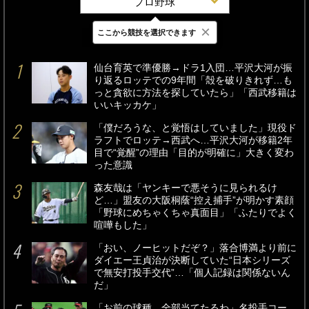
プロ野球
×
ここから競技を選択できます
最新
24時間
週間
仙台育英で準優勝→ドラ1入団…平沢大河が振
り返るロッテでの9年間「殻を破りきれず…も
っと貪欲に方法を探していたら」「西武移籍は
いいキッカケ」
「僕だろうな、と覚悟はしていました」現役ド
ラフトでロッテ→西武へ…平沢大河が移籍2年
目で“覚醒”の理由「目的が明確に」大きく変わ
った意識
森友哉は「ヤンキーで悪そうに見られるけ
ど…」盟友の大阪桐蔭“控え捕手”が明かす素顔
「野球にめちゃくちゃ真面目」「ふたりでよく
喧嘩もした」
「おい、ノーヒットだぞ？」落合博満より前に
ダイエー王貞治が決断していた“日本シリーズ
で無安打投手交代”…「個人記録は関係ないん
だ」
「お前の球種、全部当てたるわ」名投手コー