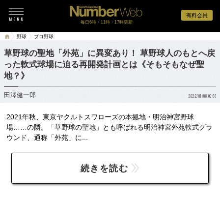
有料会員
毎日6時・11時・17時更新
野球
プロ野球
草野球の聖地「外苑」に異変あり！ 草野球人のもとへ戻
った軟式球場に迫る再開発計画とは《そもそもなぜ聖
地？》
田澤健一郎
2022/01/08 06:00
2021年秋、東京ヤクルトスワローズの本拠地・明治神宮野球
場……の隣。「草野球の聖地」とも呼ばれる明治神宮外苑軟式グラ
ウンド、通称「外苑」に...
続きを読む