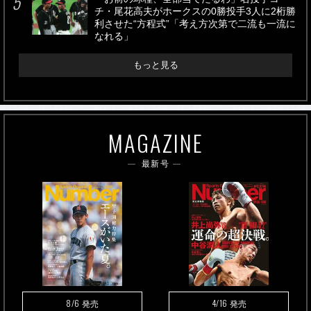
チ・尾花高夫がホークスの0勝投手3人に2桁勝
利させた“方程式”「考え方次第で二流も一流に
なれる」
もっと見る
MAGAZINE
最新号
8/6
4/16
発売
発売