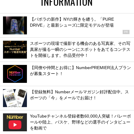
INFORMATION
【バボラの新作】NYの輝きを纏う。「PURE
DRIVE」と最新シューズに限定モデルが登場
PR
スポーツの現場で撮影する機会のある写真家、その写
真家が撮る一瞬のシーンにスポットをあてるコンテス
トを開催します。作品受付中！
【同僚や仲間とお得に】NumberPREMIER法人プラン
が募集スタート！
【登録無料】Numberメールマガジン好評配信中。ス
ポーツの「今」をメールでお届け！
YouTubeチャンネル登録者数60,000人突破！バレーボ
ールや陸上、バスケ、野球などの選手のインタビュー
を動画で