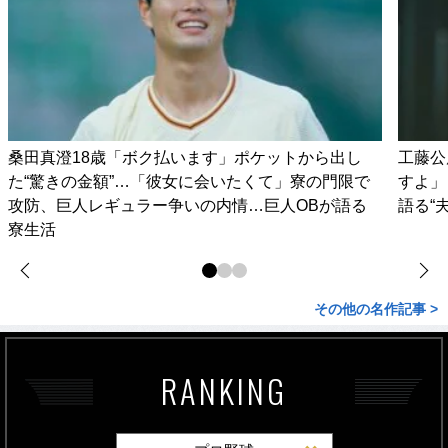
桑田真澄18歳「ボク払います」ポケットから出し
工藤公
た“驚きの金額”…「彼女に会いたくて」寮の門限で
すよ」
攻防、巨人レギュラー争いの内情…巨人OBが語る
語る“
寮生活
その他の名作記事 >
RANKING