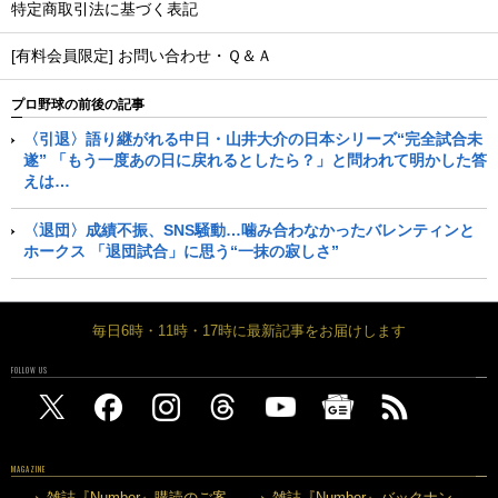
特定商取引法に基づく表記
[有料会員限定] お問い合わせ・Ｑ＆Ａ
プロ野球の前後の記事
〈引退〉語り継がれる中日・山井大介の日本シリーズ“完全試合未
遂” 「もう一度あの日に戻れるとしたら？」と問われて明かした答
えは…
〈退団〉成績不振、SNS騒動…噛み合わなかったバレンティンと
ホークス 「退団試合」に思う“一抹の寂しさ”
毎日6時・11時・17時に最新記事をお届けします
FOLLOW US
MAGAZINE
雑誌『Number』購読のご案
雑誌『Number』バックナン