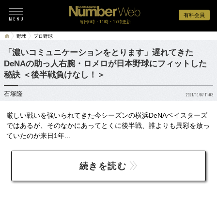
有料会員
毎日6時・11時・17時更新
野球
プロ野球
「濃いコミュニケーションをとります」遅れてきた
DeNAの助っ人右腕・ロメロが日本野球にフィットした
秘訣 ＜後半戦負けなし！＞
石塚隆
2021/10/07 11:03
厳しい戦いを強いられてきた今シーズンの横浜DeNAベイスターズ
ではあるが、そのなかにあってとくに後半戦、誰よりも異彩を放っ
ていたのが来日1年...
続きを読む