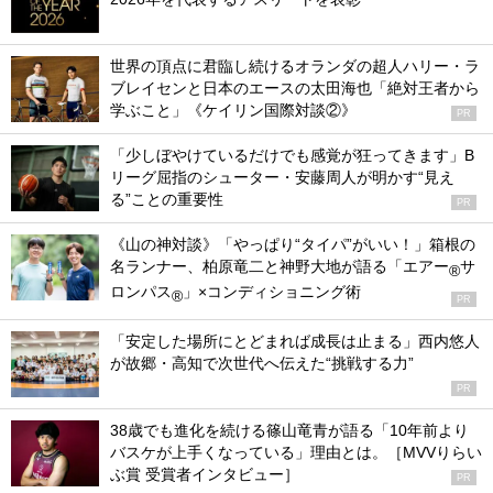
世界の頂点に君臨し続けるオランダの超人ハリー・ラ
ブレイセンと日本のエースの太田海也「絶対王者から
学ぶこと」《ケイリン国際対談②》
PR
「少しぼやけているだけでも感覚が狂ってきます」B
リーグ屈指のシューター・安藤周人が明かす“見え
る”ことの重要性
PR
《山の神対談》「やっぱり“タイパ”がいい！」箱根の
名ランナー、柏原竜二と神野大地が語る「エアー
サ
®
ロンパス
」×コンディショニング術
®
PR
「安定した場所にとどまれば成長は止まる」西内悠人
が故郷・高知で次世代へ伝えた“挑戦する力”
PR
38歳でも進化を続ける篠山竜青が語る「10年前より
バスケが上手くなっている」理由とは。［MVVりらい
ぶ賞 受賞者インタビュー］
PR