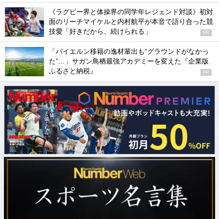
《ラグビー界と体操界の同学年レジェンド対談》初対
面のリーチマイケルと内村航平が本音で語り合った競
技愛「好きだから、続けられる」
PR
「バイエルン移籍の逸材輩出も“グラウンドがなかっ
た”…」サガン鳥栖最強アカデミーを変えた『企業版
ふるさと納税』
PR