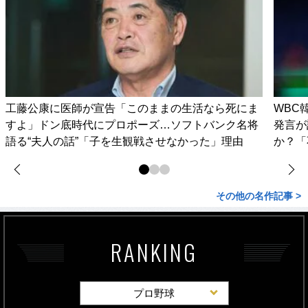
工藤公康に医師が宣告「このままの生活なら死にま
WBC
すよ」ドン底時代にプロポーズ…ソフトバンク名将
発言が
語る“夫人の話”「子を生観戦させなかった」理由
か？「
その他の名作記事 >
RANKING
プロ野球