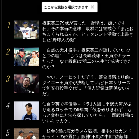
×
ここから競技を選択できます
最新
24時間
週間
板東英二79歳が言った「野球は、嫌いです
わ」その本当の意味…取材には警戒心「またお
ちょくられるんか、と」タレント活動で上書き
した“野球人の顔”
「自虐の天才投手」板東英二が話していた“ひ
とつの嘘”…「じつは長嶋茂雄・王貞治キラー
だった」なぜ板東は“第二の人生”で成功できた
のか？
「おい、ノーヒットだぞ？」落合博満より前に
ダイエー王貞治が決断していた“日本シリーズ
で無安打投手交代”…「個人記録は関係ないん
だ」
仙台育英で準優勝→ドラ1入団…平沢大河が振
り返るロッテでの9年間「殻を破りきれず…も
っと貪欲に方法を探していたら」「西武移籍は
いいキッカケ」
「校舎3階の窓ガラスを破壊、相手のセカンド
がライトの位置に」阪神“不動の中軸”佐藤輝