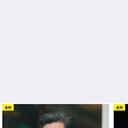
名作
名作