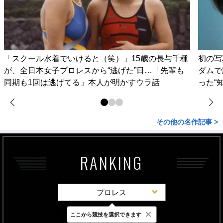
「スクール水着でいけると（笑）」15歳の長与千種
初の写
が、全日本女子プロレスから“逃げた”日…「先輩も
ダムで
同期も1回は逃げてる」本人が明かすウラ話
った“
その他の名作記事 >
RANKING
プロレス
×
ここから競技を選択できます
最新
24時間
週間