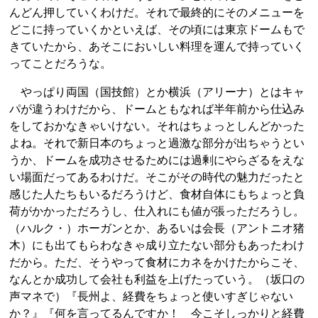
んどん押していくわけだ。それで最終的にそのメニューを
どこに持っていくかといえば、その頃には東京ドームもで
きていたから、あそこにおいしい料理を運んで持っていく
ってことだろうな。
やっぱり両国（国技館）とか横浜（アリーナ）とはキャ
パが違うわけだから、ドームともなれば半年前から仕込み
をしておかなきゃいけない。それはちょっとしんどかった
よね。それで新日本のちょっと過激な部分が出ちゃうとい
うか、ドームを成功させるためには過剰にやらざるをえな
い場面だってあるわけだ。そこがその時代の魅力だったと
感じた人たちもいるだろうけど、食材自体にもちょっと負
荷がかかっただろうし、仕入れにも値が張っただろうし。
（ハルク・）ホーガンとか、あるいは会長（アントニオ猪
木）にも出てもらわなきゃ成り立たない部分もあったわけ
だから。ただ、そうやって食材にカネをかけたからこそ、
なんとか成功して会社も利益を上げたっていう。（坂口の
声マネで）『長州よ、経費をちょっと使いすぎじゃない
か？』『何を言ってるんですか！ 今こそしっかりと経費