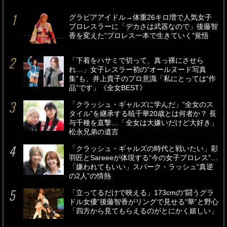
グラビアアイドル→体重26キロ増で人気女子
プロレスラーに「デカさは武器なので」後藤智
香を変えた“プロレス一本で生きていく”覚悟
「下着をハサミで切って、真っ裸にさせら
れ…」女子レスラー初の“オールヌード写真
集”も、井上貴子のプロ意識「私にとっては“作
品”です」《全女BEST》
「クラッシュ・ギャルズに学んだ」“全女のス
タイル”を継承する暁千華20歳とは何者か？ 長
与千種を直撃…「全女は大嫌いだけど大好き」
松永兄弟の遺言
「クラッシュ・ギャルズの時代と戦いたい」彩
羽匠とSareeeが体現する“今の女子プロレス”…
「嫌われてもいい」スパーク・ラッシュ“真逆
の2人”の情熱
「立ってるだけで映える」173cmの“闘うグラ
ドル女優”後藤智香がリングで見せる“華”と野心
「四方から見てもらえるのがとにかく嬉しい」