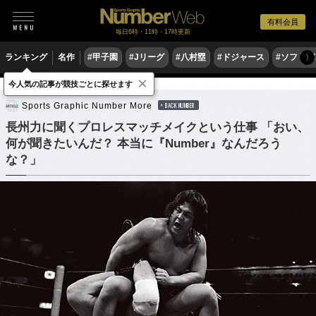
有料会員
毎日6時・11時・17時更新
ランキング
名作
#甲子園
#Jリーグ
#八村塁
#ドジャース
#ソフトバ
〉
×
今人気の記事が競技ごとに探せます
格闘技
プロレス
Sports Graphic Number More
BACK NUMBER
長州力に聞くプロレスマッチメイクという仕事 「おい、
何が聞きたいんだ？ 本当に『Number』なんだろう
な？」