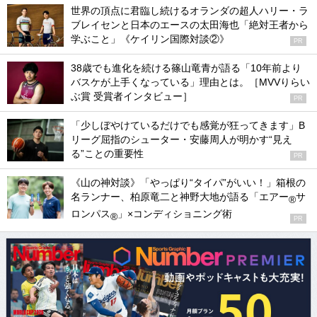
世界の頂点に君臨し続けるオランダの超人ハリー・ラ
ブレイセンと日本のエースの太田海也「絶対王者から
学ぶこと」《ケイリン国際対談②》
PR
38歳でも進化を続ける篠山竜青が語る「10年前より
バスケが上手くなっている」理由とは。［MVVりらい
ぶ賞 受賞者インタビュー］
PR
「少しぼやけているだけでも感覚が狂ってきます」B
リーグ屈指のシューター・安藤周人が明かす“見え
る”ことの重要性
PR
《山の神対談》「やっぱり“タイパ”がいい！」箱根の
名ランナー、柏原竜二と神野大地が語る「エアー
サ
®
ロンパス
」×コンディショニング術
®
PR