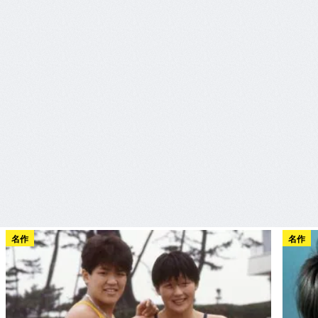
名作
名作