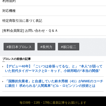
利用規約
対応機種
特定商取引法に基づく表記
[有料会員限定] お問い合わせ・Ｑ＆Ａ
#新日本プロレス
#長州力
#坂口征二
プロレスの前後の記事
【デビュー40年】「こいつは命張ってるな、と」 “本人”が語って
いた初代タイガーマスクとD・キッド、小林邦昭の“本当の関係”
「国際的失業者」と自虐していた鈴木秀樹（41）がWWEのコーチ
に就任！ 求められる“人間風車”ビル・ロビンソンの技術とは
毎日6時・11時・17時に最新記事をお届けします