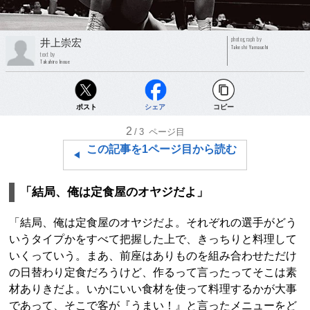
photograph by
井上崇宏
Takeshi Yamauchi
text by
Takahiro Inoue
ポスト
シェア
コピー
2
/3
ページ目
この記事を1ページ目から読む
「結局、俺は定食屋のオヤジだよ」
「結局、俺は定食屋のオヤジだよ。それぞれの選手がどう
いうタイプかをすべて把握した上で、きっちりと料理して
いくっていう。まあ、前座はありものを組み合わせただけ
の日替わり定食だろうけど、作るって言ったってそこは素
材ありきだよ。いかにいい食材を使って料理するかが大事
であって、そこで客が『うまい！』と言ったメニューをど