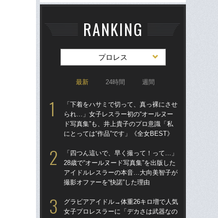
RANKING
プロレス
最新
24時間
週間
「下着をハサミで切って、真っ裸にさせ
グラ
られ…」女子レスラー初の“オールヌー
女
ド写真集”も、井上貴子のプロ意識「私
で」
にとっては“作品”です」《全女BEST》
生き
「四つん這いで、早く撮って！って…」
「
28歳で“オールヌード写真集”を出版した
られ
アイドルレスラーの本音…大向美智子が
ド写
撮影オファーを“快諾”した理由
にと
グラビアアイドル→体重26キロ増で人気
「
女子プロレスラーに「デカさは武器なの
28