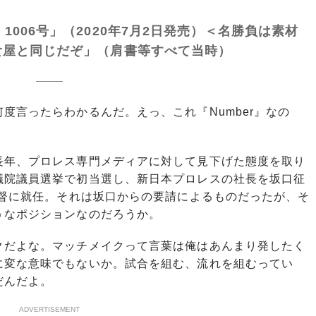
mber 1006号」（2020年7月2日発売）＜名勝負は素材
食屋と同じだぞ」（肩書等すべて当時）
度言ったらわかるんだ。えっ、これ『Number』なの
年、プロレス専門メディアに対して見下げた態度を取り
議院議員選挙で初当選し、新日本プロレスの社長を坂口征
監督に就任。それは坂口からの要請によるものだったが、そ
うなポジションなのだろうか。
クだよな。マッチメイクって言葉は俺はあんまり発したく
に変な意味でもないか。試合を組む、流れを組むってい
だんだよ。
ADVERTISEMENT