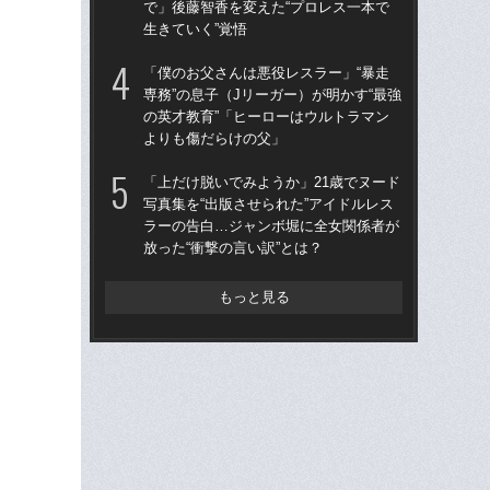
で」後藤智香を変えた“プロレス一本で
ア
生きていく”覚悟
撮影
「僕のお父さんは悪役レスラー」“暴走
「上
専務”の息子（Jリーガー）が明かす“最強
写真
の英才教育”「ヒーローはウルトラマン
ラ
よりも傷だらけの父」
放っ
「上だけ脱いでみようか」21歳でヌード
「ク
写真集を“出版させられた”アイドルレス
女の
ラーの告白…ジャンボ堀に全女関係者が
は何
放った“衝撃の言い訳”とは？
大
もっと見る