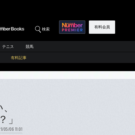
有料会員
検索
テニス
競馬
有料記事
い、
？」
1/05/06 11:01