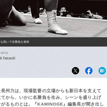
ーな戦いで名勝負を連発
raph by
hi Yamauchi
た長州力は、現場監督の立場からも新日本を支えて
立てから、いかに名勝負を生み、シーンを盛り上げ
がるものとは。『KAMINOGE』編集長が聞き出し