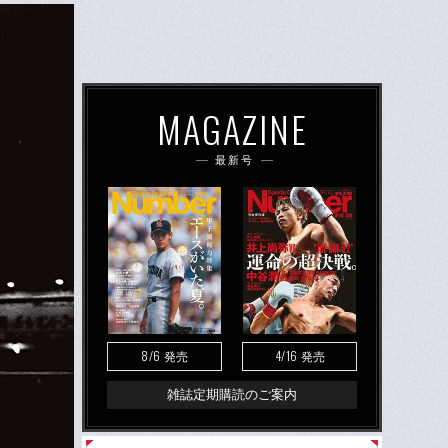
MAGAZINE
最新号
8/6
4/16
発売
発売
雑誌定期購読のご案内