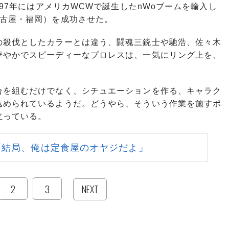
997年にはアメリカWCWで誕生したnWoブームを輸入し
名古屋・福岡）を成功させた。
殺伐としたカラーとは違う、闘魂三銃士や馳浩、佐々木
華やかでスピーディーなプロレスは、一気にリング上を、
を組むだけでなく、シチュエーションを作る、キャラク
込められているようだ。どうやら、そういう作業を施すポ
立っている。
「結局、俺は定食屋のオヤジだよ」
2
3
NEXT