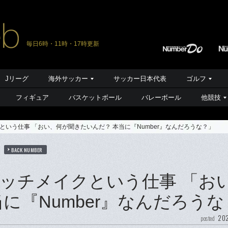
毎日6時・11時・17時更新
Jリーグ
海外サッカー
サッカー日本代表
ゴルフ
フィギュア
バスケットボール
バレーボール
他競技
いう仕事 「おい、何が聞きたいんだ？ 本当に『Number』なんだろうな？」
BACK NUMBER
ッチメイクという仕事 「お
に『Number』なんだろうな
202
posted