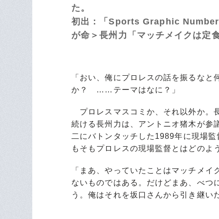
た。
初出：「Sports Graphic Nu
が命＞長州力「マッチメイクは定
「おい、俺にプロレスの話を振るなと何
か？ ……テーマはなに？」
プロレスマスコミか、それ以外か。長
続ける長州力は、アントニオ猪木が参
二にバトンタッチした1989年に現場
もそもプロレスの現場監督とはどのよ
「まあ、やっていたことはマッチメイ
ないものではある。だけどまあ、べつ
う。俺はそれを坂口さんから引き継い