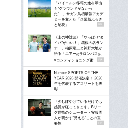
「バイエルン移籍の逸材輩出
も“グラウンドがなかっ
た”…」サガン鳥栖最強アカデ
ミーを変えた『企業版ふるさ
と納税』
PR
《山の神対談》「やっぱり“タ
イパ”がいい！」箱根の名ラン
ナー、柏原竜二と神野大地が
語る「エアー
サロンパス
」
®
®
×コンディショニング術
PR
Number SPORTS OF THE
YEAR 2026 開催決定！ 2026
年を代表するアスリートを表
彰
「少しぼやけているだけでも
感覚が狂ってきます」Bリー
グ屈指のシューター・安藤周
人が明かす“見える”ことの重
要性
PR