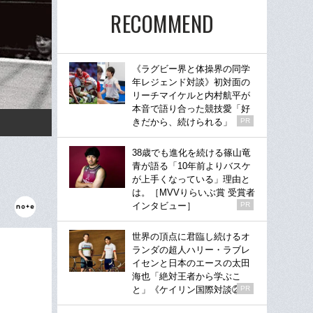
RECOMMEND
《ラグビー界と体操界の同学
年レジェンド対談》初対面の
リーチマイケルと内村航平が
本音で語り合った競技愛「好
きだから、続けられる」
PR
38歳でも進化を続ける篠山竜
青が語る「10年前よりバスケ
が上手くなっている」理由と
は。［MVVりらいぶ賞 受賞者
インタビュー］
PR
世界の頂点に君臨し続けるオ
ランダの超人ハリー・ラブレ
イセンと日本のエースの太田
海也「絶対王者から学ぶこ
と」《ケイリン国際対談②》
PR