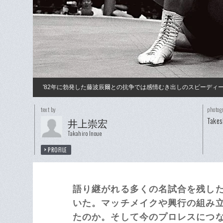
'82年に勃発した藤波辰爾との抗争では感情むき出しのスピーディ
text by
photog
Takes
井上崇宏
Takahiro Inoue
PROFILE
語り継がれる多くの名試合を残し
いた。マッチメイクや興行の組み
たのか。そして今のプロレスにつな