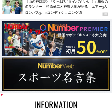
《山の神対談》「やっぱり“タイパ”がいい！」箱根の
名ランナー、柏原竜二と神野大地が語る「エアー
サ
®
ロンパス
」×コンディショニング術
®
PR
INFORMATION