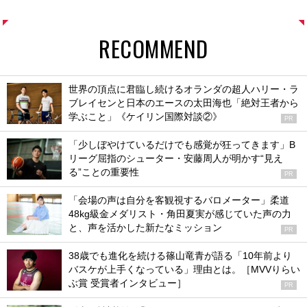
RECOMMEND
世界の頂点に君臨し続けるオランダの超人ハリー・ラ
ブレイセンと日本のエースの太田海也「絶対王者から
学ぶこと」《ケイリン国際対談②》
PR
「少しぼやけているだけでも感覚が狂ってきます」B
リーグ屈指のシューター・安藤周人が明かす“見え
る”ことの重要性
PR
「会場の声は自分を客観視するバロメーター」柔道
48kg級金メダリスト・角田夏実が感じていた声の力
と、声を活かした新たなミッション
PR
38歳でも進化を続ける篠山竜青が語る「10年前より
バスケが上手くなっている」理由とは。［MVVりらい
ぶ賞 受賞者インタビュー］
PR