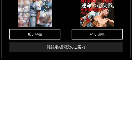
8/6
4/16
発売
発売
雑誌定期購読のご案内