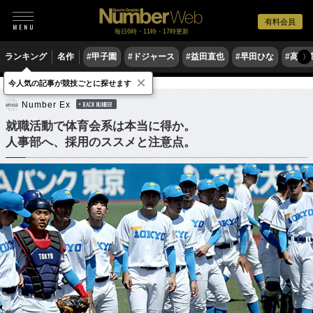
有料会員
毎日6時・11時・17時更新
ランキング
名作
#甲子園
#ドジャース
#益田直也
#早田ひな
#高木
〉
×
今人気の記事が競技ごとに探せます
他競技
Number Ex
BACK NUMBER
就職活動で体育会系は本当に得か。
人事部へ、採用のススメと注意点。