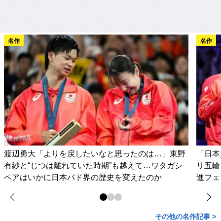
名作
名作
渡辺勇大「よりを戻したいなと思ったのは…」東野
「日本
有紗と“じつは離れていた時期”も越えて…ワタガシ
リ五輪
ペアはいかに日本バド界の歴史を変えたのか
進フェ
その他の名作記事 >