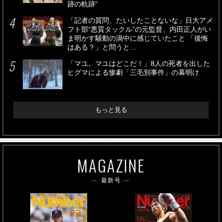
跡の軌跡”
「記者の質問、たいしたことないな」日大アメ
フト部“悪質タックル”の元監督、内田正人がい
ま明かす騒動の渦中に感じていたこと 「後悔
はある？」と問うと…
「マユ。マユはどこだ！」8人の死者を出した
ヒグマによる惨劇「三毛別事件」の幕明け
もっと見る
MAGAZINE
最新号