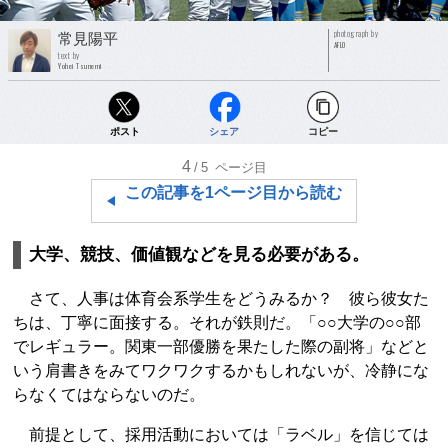
photograph by
常見陽平
AFLO
text by
Yohei Tsunemi
ポスト
シェア
コピー
4
/5
ページ目
この記事を1ページ目から読む
大学、競技、価値観などを見る必要がある。
さて、人事は体育会系学生をどうみるか？ 彼ら彼女た
ちは、丁寧に面接する。それが鉄則だ。「○○大学の○○部
でレギュラー。関東一部優勝を果たした際の副将」などと
いう肩書きをみてワクワクするかもしれないが、冷静にな
らなくてはならないのだ。
前提として、採用活動においては「ラベル」を信じては