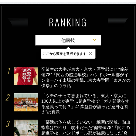
RANKING
他競技
×
ここから競技を選択できます
最新
24時間
週間
卒業生の大半が東大・京大・医学部に!? “偏差
値78”「関西の超進学校」ハンドボール部がイ
ンターハイ出場の衝撃…東大寺学園「まさかの
快挙」のウラ話
「ウチの子って恵まれている」東大・京大に
100人以上が進学…超進学校で「ガチ部活をす
る意義って何？」41歳監督が語った“意外な答
え”の真意
「部活の体を成していない」練習は閑散、熱血
指導は空回り…弱小だった“偏差値78”「関西の
超進学校」ハンドボール部が強豪になった“奇