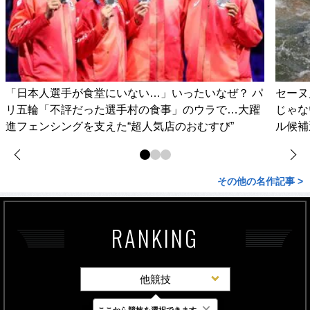
「日本人選手が食堂にいない…」いったいなぜ？ パ
セーヌ
リ五輪「不評だった選手村の食事」のウラで…大躍
じゃな
進フェンシングを支えた“超人気店のおむすび”
ル候補
その他の名作記事 >
RANKING
他競技
×
ここから競技を選択できます