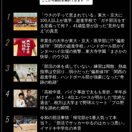
最新
24時間
週間
「ウチの子って恵まれている」東大・京大に
100人以上が進学…超進学校で「ガチ部活をす
る意義って何？」41歳監督が語った“意外な答
え”の真意
卒業生の大半が東大・京大・医学部に!? “偏差
値78”「関西の超進学校」ハンドボール部がイ
ンターハイ出場の衝撃…東大寺学園「まさかの
快挙」のウラ話
「部活の体を成していない」練習は閑散、熱血
指導は空回り…弱小だった“偏差値78”「関西の
超進学校」ハンドボール部が強豪になった“奇
跡の軌跡”
「高校中退、バイク事故で太もも骨折、半年歩
けず…」M-1・4位エバースが明かした“壮絶な
過去”…相方は大学まで野球エリート「プロ野
球を諦めた瞬間」
令和の部活事情「帰宅部が1番人気って本
当？」「部活でサッカーやるのはカッコ悪い」
イマドキ中学生の本音