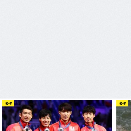
名作
名作