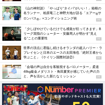
《山の神対談》「やっぱり“タイパ”がいい！」箱根の
名ランナー、柏原竜二と神野大地が語る「エアー
サ
®
ロンパス
」×コンディショニング術
®
PR
「少しぼやけているだけでも感覚が狂ってきます」B
リーグ屈指のシューター・安藤周人が明かす“見え
る”ことの重要性
PR
世界の頂点に君臨し続けるオランダの超人ハリー・ラ
ブレイセンと日本のエースの太田海也「絶対王者から
学ぶこと」《ケイリン国際対談②》
PR
「会場の声は自分を客観視するバロメーター」柔道
48kg級金メダリスト・角田夏実が感じていた声の力
と、声を活かした新たなミッション
PR