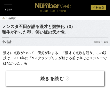
有料会員
毎日6時・11時・17時更新
他競技
ノンスタ石田が語る漫才と競技化（3）
和牛が作った型、笑い飯の天才性。
中村計
2020/01/21 18:10
漫才に点数がついて、優劣が決まる。「漫才で点数を競う」この競
技は、2001年に『M-1グランプリ』が始まる前は今ほどメジャーで
はなかった。も...
続きを読む