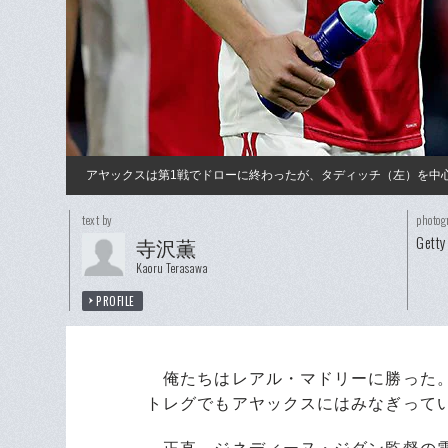
アヤックスは第1戦でドローに終わったが、タディッチ（左）を中
text by
photog
Getty
寺沢薫
Kaoru Terasawa
PROFILE
俺たちはレアル・マドリーに勝った。
トレグでもアヤックスにはみなぎって