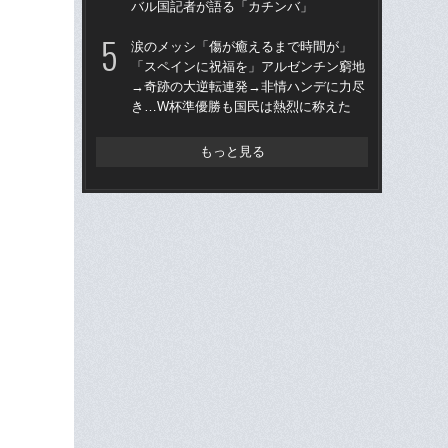
バル国記者が語る「カチンバ」
い
た
涙のメッシ「傷が癒えるまで時間が」
「スペインに祝福を」アルゼンチン窮地
「
→奇跡の大逆転連発→非情ハンデに力尽
ア
き…W杯準優勝も国民は熱烈に称えた
メデ
バ
もっと見る