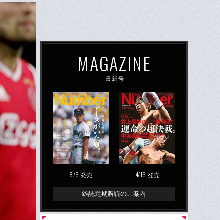
MAGAZINE
最新号
8/6
4/16
発売
発売
雑誌定期購読のご案内