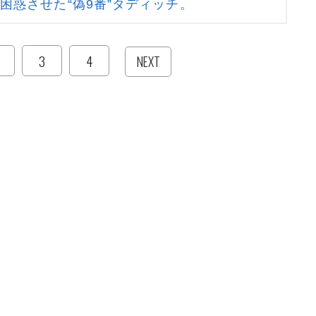
困惑させた“偽9番”タディッチ。
3
4
NEXT