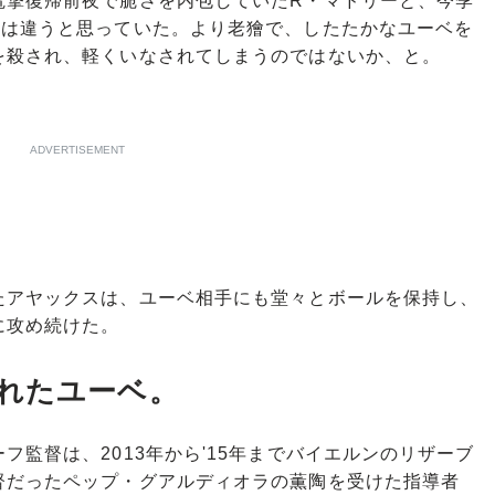
撃復帰前夜で脆さを内包していたR・マドリーと、今季
スは違うと思っていた。より老獪で、したたかなユーベを
を殺され、軽くいなされてしまうのではないか、と。
ADVERTISEMENT
アヤックスは、ユーベ相手にも堂々とボールを保持し、
に攻め続けた。
れたユーベ。
監督は、2013年から'15年までバイエルンのリザーブ
督だったペップ・グアルディオラの薫陶を受けた指導者