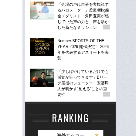
「会場の声は自分を客観視す
るバロメーター」柔道48kg級
金メダリスト・角田夏実が感
じていた声の力と、声を活か
した新たなミッション
PR
Number SPORTS OF THE
YEAR 2026 開催決定！ 2026
年を代表するアスリートを表
彰
「少しぼやけているだけでも
感覚が狂ってきます」Bリー
グ屈指のシューター・安藤周
人が明かす“見える”ことの重
要性
PR
RANKING
海外サッカー