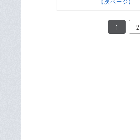
【次ページ】 
1
2