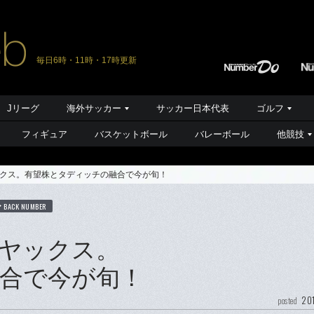
毎日6時・11時・17時更新
Jリーグ
海外サッカー
サッカー日本代表
ゴルフ
フィギュア
バスケットボール
バレーボール
他競技
クス。有望株とタディッチの融合で今が旬！
BACK NUMBER
ヤックス。
合で今が旬！
201
posted