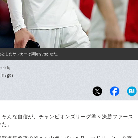
心としたサッカーは期待を抱かせた。
raph by
 Images
そんな自信が、チャンピオンズリーグ準々決勝ファース
いた。