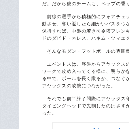
だ。だから彼のチームも、ペップの香
前線の選手から積極的にフォアチェッ
動させ、奪い返したら細かいパスをつ
保持すれば、中盤の若き司令塔フレン
ドのダビド・ネレス、ハキム・ツィエ
そんなモダン・フットボールの雰囲
ユベントスは、序盤からアヤックスの
ワークで攻め入ってくる様に、明らか
る中で、ボールを長く蹴るか、つなぐ
アヤックスの攻勢につながった。
それでも前半終了間際にアヤックス守
ダイビングヘッドで先制したのはさす
った。