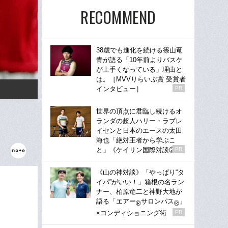
RECOMMEND
38歳でも進化を続ける篠山竜
青が語る「10年前よりバスケ
が上手くなっている」理由と
は。［MVVりらいぶ賞 受賞者
インタビュー］
PR
世界の頂点に君臨し続けるオ
ランダの超人ハリー・ラブレ
イセンと日本のエースの太田
海也「絶対王者から学ぶこ
と」《ケイリン国際対談②》
PR
《山の神対談》「やっぱり“タ
イパ”がいい！」箱根の名ラン
ナー、柏原竜二と神野大地が
語る「エアー
サロンパス
」
®
®
×コンディショニング術
PR