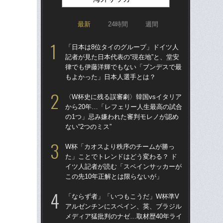
最新
24時間
週間
「日本は8位タイのグループ」ドイツ人
涙
記者が見た日本代表の“現在地”と、堂安
「
律でも伊藤洋輝でもない「ブンデスで最
→
もよかった」日本人選手とは？
き
〈W杯史に残る誤審劇〉韓国vsイタリア
「
から20年…「レフェリー人生最高の試合
記者
の1つ」忌み嫌われた審判モレノが認め
律
ない“2つのミス”
も
W杯「カオスより秩序のチームが勝っ
“ア
た」ことでトレンドはどう変わる？ ド
ダ
イツ人記者が読む「スペインサッカーが
度目
この先10年正解とは限らないが」
け
「ならず者」「いつもこうだ」W杯準V
W
アルゼンチンにスペイン、英、ブラジル
な
メディア猛批判のナゼ…取材歴40年ライ
ス