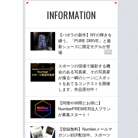
INFORMATION
【バボラの新作】NYの輝きを
纏う。「PURE DRIVE」と最
新シューズに限定モデルが登
場
PR
スポーツの現場で撮影する機
会のある写真家、その写真家
が撮る一瞬のシーンにスポッ
トをあてるコンテストを開催
します。作品受付中！
【同僚や仲間とお得に】
NumberPREMIER法人プラン
が募集スタート！
【登録無料】Numberメールマ
ガジン好評配信中。スポーツ