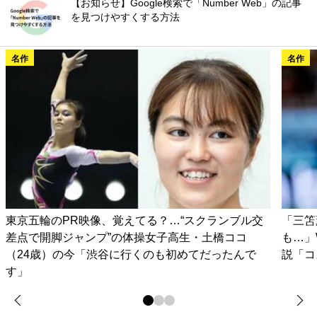
【お知らせ】Google検索で「Number Web」の記事
を見つけやすくする方法
名作
名作
東京五輪のPR映像、覚えてる？…“スクランブル交
「三笘
差点で開脚ジャンプ”の体操女子高生・土橋ココ
も…」
（24歳）の今「渋谷に行くのも初めてだったんで
説「コ
す」