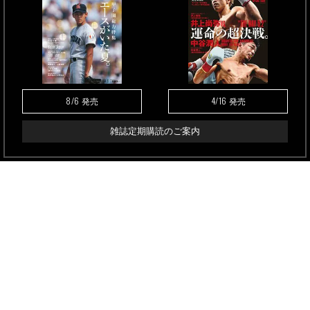
8/6
4/16
発売
発売
雑誌定期購読のご案内