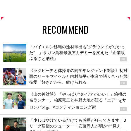
RECOMMEND
「バイエルン移籍の逸材輩出も“グラウンドがなかっ
た”…」サガン鳥栖最強アカデミーを変えた『企業版
ふるさと納税』
PR
《ラグビー界と体操界の同学年レジェンド対談》初対
面のリーチマイケルと内村航平が本音で語り合った競
技愛「好きだから、続けられる」
PR
《山の神対談》「やっぱり“タイパ”がいい！」箱根の
名ランナー、柏原竜二と神野大地が語る「エアー
サ
®
ロンパス
」×コンディショニング術
®
PR
「少しぼやけているだけでも感覚が狂ってきます」B
リーグ屈指のシューター・安藤周人が明かす“見え