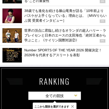
る”ことの重要性
PR
38歳でも進化を続ける篠山竜青が語る「10年前より
バスケが上手くなっている」理由とは。［MVVりらい
ぶ賞 受賞者インタビュー］
PR
世界の頂点に君臨し続けるオランダの超人ハリー・ラ
ブレイセンと日本のエースの太田海也「絶対王者から
学ぶこと」《ケイリン国際対談②》
PR
Number SPORTS OF THE YEAR 2026 開催決定！
2026年を代表するアスリートを表彰
RANKING
全ての競技
×
ここから競技を選択できます
最新
24時間
週間