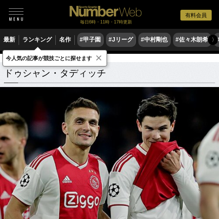
有料会員
毎日6時・11時・17時更新
最新
ランキング
名作
#甲子園
#Jリーグ
#中村剛也
#佐々木朗希
〉
×
今人気の記事が競技ごとに探せます
ドゥシャン・タディッチ
関連記事
ドゥシャン・タディッチ