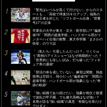
「聖光はレベルが高くて行けない」からのスタ
ートも…「高校で球速15キロアップ」福島の
絶対王者を封じた「ソフトボール出身」“背番
号17”の正体
卒業生の大半が東大・京大・医学部に!? “偏差
値78”「関西の超進学校」ハンドボール部がイ
ンターハイ出場の衝撃…東大寺学園「まさかの
快挙」のウラ話
「（私たち）引退したんだっけ？」りくりゅ
う“異例のアイスショー”はなぜ画期的だった？
「世界的にも珍しい試み」打ち破った“フィギ
ュア界の通例”
「部活の体を成していない」練習は閑散、熱血
指導は空回り…弱小だった“偏差値78”「関西の
超進学校」ハンドボール部が強豪になった“奇
跡の軌跡”
「強い組織であり続けたい」強豪が相次ぐ敗退
で波乱の甲子園…でも健大高崎はなぜ強い？
名将が語る“強い組織”の真意「有能な社長だけ
ではダメ」