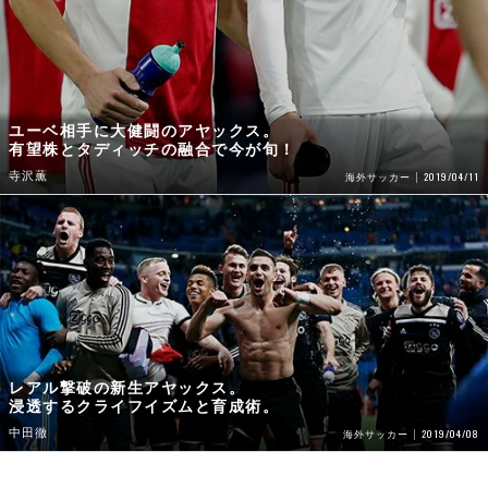
ユーベ相手に大健闘のアヤックス。
有望株とタディッチの融合で今が旬！
寺沢薫
2019/04/11
海外サッカー
レアル撃破の新生アヤックス。
浸透するクライフイズムと育成術。
中田徹
2019/04/08
海外サッカー