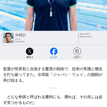
photograph by
中村計
Kiichi Matsumoto
text by
Kei Nakamura
ポスト
シェア
コピー
監督が世界初と自負する驚異の戦術で、従来の常識と概念
を打ち破ってきた。水球版「ジャパン・ウェイ」の挑戦が
再び始まる。
どんな奇跡と呼ばれる勝利にも、遡れば、その兆しは必
ず見つかるものだ。