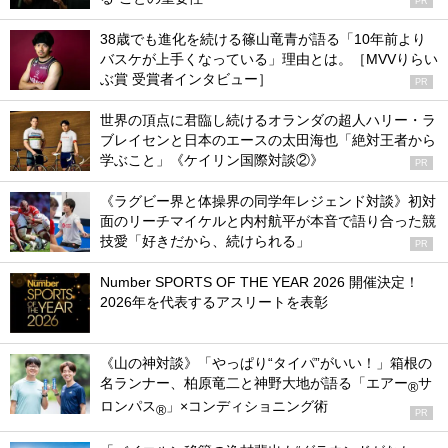
PR
38歳でも進化を続ける篠山竜青が語る「10年前より
バスケが上手くなっている」理由とは。［MVVりらい
ぶ賞 受賞者インタビュー］
PR
世界の頂点に君臨し続けるオランダの超人ハリー・ラ
ブレイセンと日本のエースの太田海也「絶対王者から
学ぶこと」《ケイリン国際対談②》
PR
《ラグビー界と体操界の同学年レジェンド対談》初対
面のリーチマイケルと内村航平が本音で語り合った競
技愛「好きだから、続けられる」
PR
Number SPORTS OF THE YEAR 2026 開催決定！
2026年を代表するアスリートを表彰
《山の神対談》「やっぱり“タイパ”がいい！」箱根の
名ランナー、柏原竜二と神野大地が語る「エアー
サ
®
ロンパス
」×コンディショニング術
®
PR