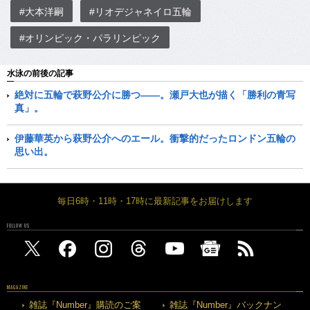
#大本洋嗣
#リオデジャネイロ五輪
#オリンピック・パラリンピック
水泳の前後の記事
絶対に五輪で萩野公介に勝つ――。瀬戸大也が描く「勝利の青写
真」。
伊藤華英から萩野公介へのエール。衝撃的だったロンドン五輪の
思い出。
毎日6時・11時・17時に最新記事をお届けします
FOLLOW US
MAGAZINE
雑誌『Number』購読のご案
雑誌『Number』バックナン