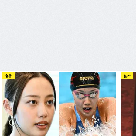
名作
名作