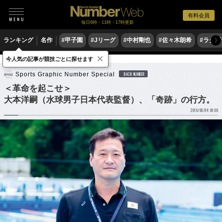
有料会員
毎日6時・11時・17時更新
ランキング
名作
#甲子園
#Jリーグ
#中村剛也
#佐々木朗希
#ラグ
〉
×
今人気の記事が競技ごとに探せます
水泳
水球
Sports Graphic Number Special
BACK NUMBER
＜革命を起こせ＞
大本洋嗣（水球男子日本代表監督）、「奇跡」の行方。
2016/08/04 09:00