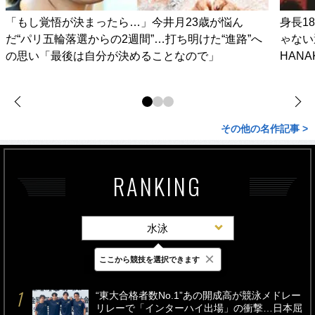
「もし覚悟が決まったら…」今井月23歳が悩ん
身長1
だ“パリ五輪落選からの2週間”…打ち明けた“進路”へ
ゃない
の思い「最後は自分が決めることなので」
HAN
その他の名作記事 >
RANKING
水泳
×
ここから競技を選択できます
最新
24時間
週間
“東大合格者数No.1”あの開成高が競泳メドレー
リレーで「インターハイ出場」の衝撃…日本屈