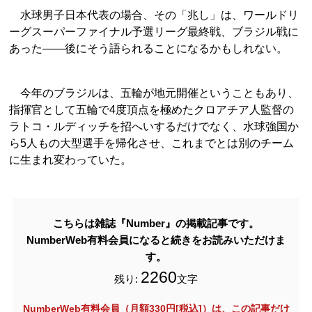
水球男子日本代表の場合、その「兆し」は、ワールドリ
ーグスーパーファイナル予選リーグ最終戦、ブラジル戦に
あった――後にそう語られることになるかもしれない。
今年のブラジルは、五輪が地元開催ということもあり、
指揮官として五輪で4度頂点を極めたクロアチア人監督の
ラトコ・ルディッチを招へいするだけでなく、水球強国か
ら5人もの大型選手を帰化させ、これまでとは別のチーム
に生まれ変わっていた。
こちらは雑誌『Number』の掲載記事です。
NumberWeb有料会員になると続きをお読みいただけま
す。
2260
残り:
文字
NumberWeb有料会員（月額330円[税込]）は、この記事だけ