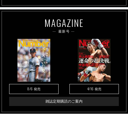
MAGAZINE
最新号
8/6
4/16
発売
発売
雑誌定期購読のご案内