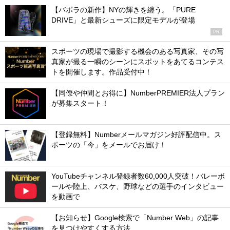
【バボラの新作】NYの輝きを纏う。「PURE
DRIVE」と最新シューズに限定モデルが登場
PR
スポーツの現場で撮影する機会のある写真家、その写
真家が撮る一瞬のシーンにスポットをあてるコンテス
トを開催します。作品受付中！
【同僚や仲間とお得に】NumberPREMIER法人プラン
が募集スタート！
【登録無料】Numberメールマガジン好評配信中。ス
ポーツの「今」をメールでお届け！
YouTubeチャンネル登録者数60,000人突破！バレーボ
ールや陸上、バスケ、野球などの選手のインタビュー
を動画で
【お知らせ】Google検索で「Number Web」の記事
を見つけやすくする方法