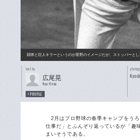
闘将と巨人キラーというのが星野のイメージだが、ストッパーとし
text by
photog
Kyod
広尾晃
Kou Hiroo
PROFILE
2月はプロ野球の春季キャンプをうろ
仕事だ」とふんぞり返っているが「趣
まいそうである。