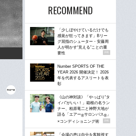
RECOMMEND
「少しぼやけているだけでも
感覚が狂ってきます」Bリー
グ屈指のシューター・安藤周
人が明かす“見える”ことの重
要性
PR
Number SPORTS OF THE
YEAR 2026 開催決定！ 2026
年を代表するアスリートを表
彰
《山の神対談》「やっぱり“タ
イパ”がいい！」箱根の名ラン
ナー、柏原竜二と神野大地が
語る「エアー
サロンパス
」
®
®
×コンディショニング術
PR
「会場の声は自分を客観視す