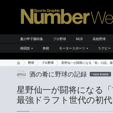
夏の甲子園特集
プロ野球
MLB
高校野球
格闘技
将棋
モータースポーツ
ラグビー
野球
プロ野球
星野仙一が闘将になる「前」の話。最
酒の肴に野球の記録
BACK NUMBER
星野仙一が闘将になる「
最強ドラフト世代の初代