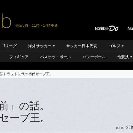
毎日6時・11時・17時更新
Jリーグ
海外サッカー
サッカー日本代表
ゴルフ
フィギュア
バスケットボール
バレーボール
他競技
強ドラフト世代の初代セーブ王。
前」の話。
セーブ王。
201
posted