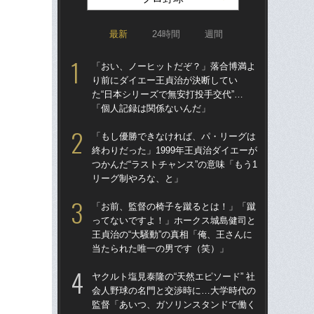
最新
24時間
週間
「おい、ノーヒットだぞ？」落合博満よ
「ア
り前にダイエー王貞治が決断してい
球
た“日本シリーズで無安打投手交代”…
す“
「個人記録は関係ないんだ」
た…
らD
「もし優勝できなければ、パ・リーグは
終わりだった」1999年王貞治ダイエーが
「
つかんだ“ラストチャンス”の意味「もう1
で
リーグ制やろな、と」
を
は
「お前、監督の椅子を蹴るとは！」「蹴
ってないですよ！」ホークス城島健司と
「
王貞治の“大騒動”の真相「俺、王さんに
コー
当たられた唯一の男です（笑）」
人に
で
ヤクルト塩見泰隆の“天然エピソード” 社
会人野球の名門と交渉時に…大学時代の
「
監督「あいつ、ガソリンスタンドで働く
です