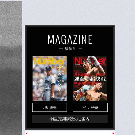
MAGAZINE
最新号
8/6
4/16
発売
発売
雑誌定期購読のご案内