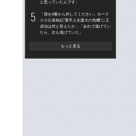
と思っていたんです」
治
「
「僕を4番から外してください」ホーク
ス小久保裕紀“選手人生最大の危機”に王
「
貞治は何と答えたか…「あれで逃げてい
り
たら、次も逃げていた」
た“
「
もっと見る