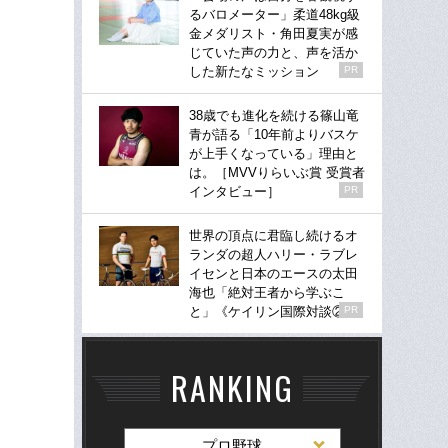
るバロメーター」柔道48kg級
金メダリスト・角田夏実が感
じていた声の力と、声を活か
した新たなミッション
PR
38歳でも進化を続ける篠山竜
青が語る「10年前よりバスケ
が上手くなっている」理由と
は。［MVVりらいぶ賞 受賞者
インタビュー］
PR
世界の頂点に君臨し続けるオ
ランダの超人ハリー・ラブレ
イセンと日本のエースの太田
海也「絶対王者から学ぶこ
と」《ケイリン国際対談②》
PR
RANKING
プロ野球