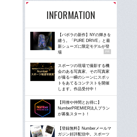
INFORMATION
【バボラの新作】NYの輝きを
纏う。「PURE DRIVE」と最
新シューズに限定モデルが登
場
PR
スポーツの現場で撮影する機
会のある写真家、その写真家
が撮る一瞬のシーンにスポッ
トをあてるコンテストを開催
します。作品受付中！
【同僚や仲間とお得に】
NumberPREMIER法人プラン
が募集スタート！
【登録無料】Numberメールマ
ガジン好評配信中。スポーツ