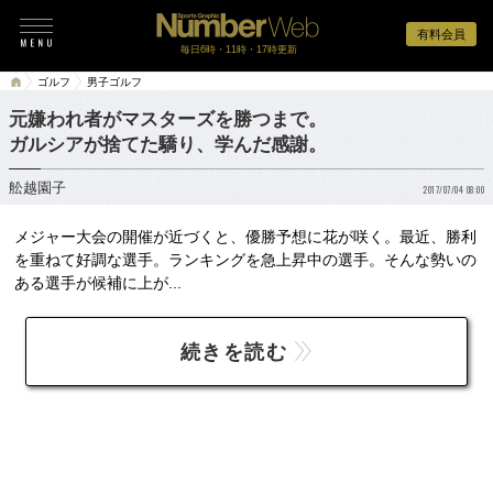
有料会員
毎日6時・11時・17時更新
ゴルフ
男子ゴルフ
元嫌われ者がマスターズを勝つまで。
ガルシアが捨てた驕り、学んだ感謝。
舩越園子
2017/07/04 08:00
メジャー大会の開催が近づくと、優勝予想に花が咲く。最近、勝利
を重ねて好調な選手。ランキングを急上昇中の選手。そんな勢いの
ある選手が候補に上が...
続きを読む