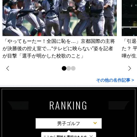
「やってもーたー！全国に恥を…」京都国際の主将
「引退
が決勝後の控え室で…“テレビに映らない”姿を記者
た？ 
が目撃「選手が明かした校歌のこと」
嘩が生
その他の名作記事 >
RANKING
男子ゴルフ
×
ここから競技を選択できます