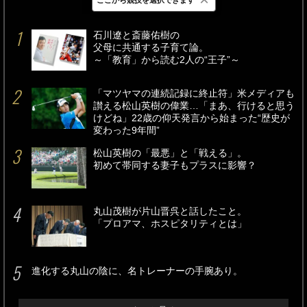
最新
24時間
週間
石川遼と斎藤佑樹の
父母に共通する子育て論。
～「教育」から読む2人の“王子”～
「マツヤマの連続記録に終止符」米メディアも
讃える松山英樹の偉業…「まあ、行けると思う
けどね」22歳の仰天発言から始まった“歴史が
変わった9年間”
松山英樹の「最悪」と「戦える」。
初めて帯同する妻子もプラスに影響？
丸山茂樹が片山晋呉と話したこと。
「プロアマ、ホスピタリティとは」
進化する丸山の陰に、名トレーナーの手腕あり。