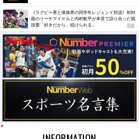
《ラグビー界と体操界の同学年レジェンド対談》初対
面のリーチマイケルと内村航平が本音で語り合った競
技愛「好きだから、続けられる」
PR
INFORMATION