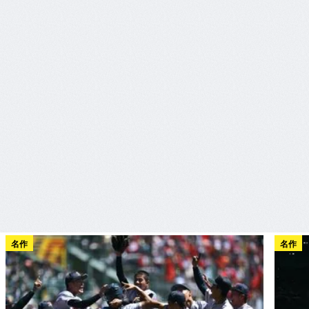
名作
名作