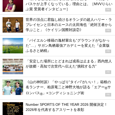
バスケが上手くなっている」理由とは。［MVVりらい
ぶ賞 受賞者インタビュー］
PR
世界の頂点に君臨し続けるオランダの超人ハリー・ラ
ブレイセンと日本のエースの太田海也「絶対王者から
学ぶこと」《ケイリン国際対談②》
PR
「バイエルン移籍の逸材輩出も“グラウンドがなかっ
た”…」サガン鳥栖最強アカデミーを変えた『企業版
ふるさと納税』
PR
「安定した場所にとどまれば成長は止まる」西内悠人
が故郷・高知で次世代へ伝えた“挑戦する力”
PR
《山の神対談》「やっぱり“タイパ”がいい！」箱根の
名ランナー、柏原竜二と神野大地が語る「エアー
サ
®
ロンパス
」×コンディショニング術
®
PR
Number SPORTS OF THE YEAR 2026 開催決定！
2026年を代表するアスリートを表彰