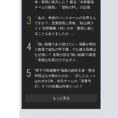
本・有明に味方した？ 蘇る「令和最強
なぜ
チームの敗戦」「逆転のPL」の記憶
「
「あの、奇跡のバックホームの矢野さん
“県
ですか？」営業部長に昇格…“松山商ラ
学
イト”矢野勝嗣（43）の今「重荷に感じ
は
ることもありましたが…」
17
「強い組織であり続けたい」強豪が相次
大
ぐ敗退で波乱の甲子園…でも健大高崎は
の
なぜ強い？ 名将が語る“強い組織”の真意
い？
「有能な社長だけではダメ」
け
“県下で86連勝中”福島の絶対王者・聖光
「
学院はなぜ敗れたのか…「許したヒット
扉は
はわずか2本」伏兵チームの「背番号
本・
17」ナゾの右腕は何者だった？
チー
もっと見る