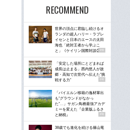
RECOMMEND
世界の頂点に君臨し続けるオ
ランダの超人ハリー・ラブレ
イセンと日本のエースの太田
海也「絶対王者から学ぶこ
と」《ケイリン国際対談②》
PR
「安定した場所にとどまれば
成長は止まる」西内悠人が故
郷・高知で次世代へ伝えた“挑
戦する力”
PR
「バイエルン移籍の逸材輩出
も“グラウンドがなかっ
た”…」サガン鳥栖最強アカデ
ミーを変えた『企業版ふるさ
と納税』
PR
38歳でも進化を続ける篠山竜