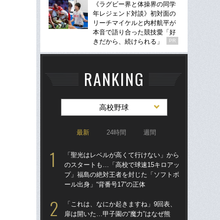
《ラグビー界と体操界の同学
年レジェンド対談》初対面の
リーチマイケルと内村航平が
本音で語り合った競技愛「好
きだから、続けられる」
PR
RANKING
高校野球
最新
24時間
週間
「聖光はレベルが高くて行けない」から
「
のスタートも…「高校で球速15キロアッ
のス
プ」福島の絶対王者を封じた「ソフトボ
プ
ール出身」“背番号17”の正体
ール
「これは、なにか起きますね」9回表、
「
扉は開いた…甲子園の“魔力”はなぜ熊
ぐ