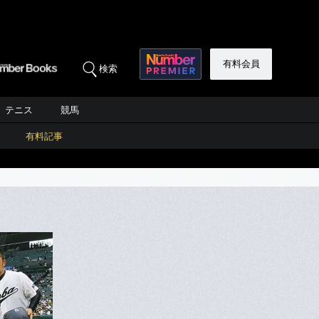
有料会員
検索
テニス
競馬
有料記事