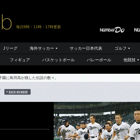
毎日6時・11時・17時更新
Jリーグ
海外サッカー
サッカー日本代表
ゴルフ
フィギュア
バスケットボール
バレーボール
他競技
甲子園に鳥羽高が残した伝説の数々。
ば
BACK NUMBER