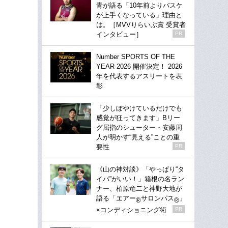
青が語る「10年前よりバスケ
が上手くなっている」理由と
は。［MVVりらいぶ賞 受賞者
インタビュー］
PR
Number SPORTS OF THE
YEAR 2026 開催決定！ 2026
年を代表するアスリートを表
彰
「少しぼやけているだけでも
感覚が狂ってきます」Bリー
グ屈指のシューター・安藤周
人が明かす“見える”ことの重
要性
PR
《山の神対談》「やっぱり“タ
イパ”がいい！」箱根の名ラン
ナー、柏原竜二と神野大地が
語る「エアー
サロンパス
」
®
®
×コンディショニング術
PR