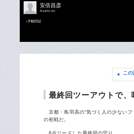
安倍昌彦
Masahiko Abe
PROFILE
この
最終回ツーアウトで、
京都・鳥羽高の“気づく人の少ないフ
の初戦だ。
6点リードした最終回の守り。