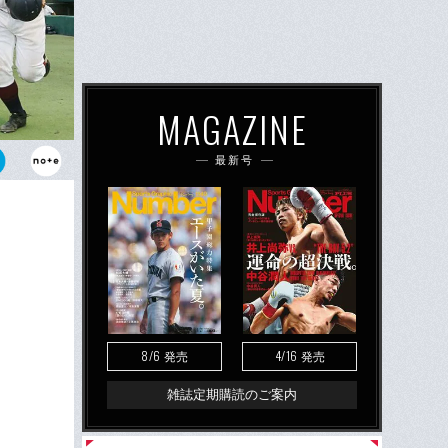
MAGAZINE
最新号
会を優勝した
象に残るプレ
8/6
4/16
発売
発売
雑誌定期購読のご案内