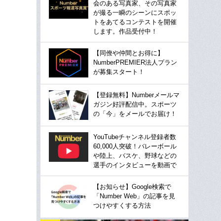
会のある写真家、その写真家
が撮る一瞬のシーンにスポッ
トをあてるコンテストを開催
します。作品受付中！
【同僚や仲間とお得に】
NumberPREMIER法人プラン
が募集スタート！
【登録無料】Numberメールマ
ガジン好評配信中。スポーツ
の「今」をメールでお届け！
YouTubeチャンネル登録者数
60,000人突破！バレーボール
や陸上、バスケ、野球などの
選手のインタビューを動画で
【お知らせ】Google検索で
「Number Web」の記事を見
つけやすくする方法