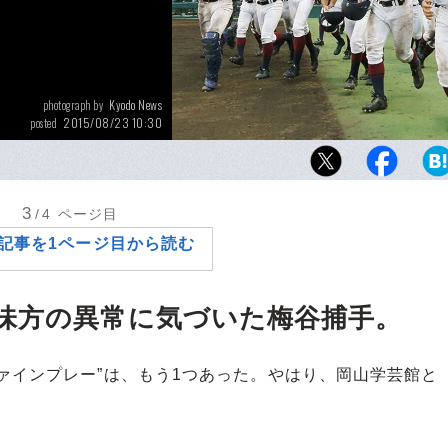
Kyodo News
photograph by
2015/08/23 10:30
posted
今年で100年目を迎えた夏の甲子園の第1回大
京都二中は、鳥羽高校の前身。今大会でも印
ーを見せてくれた。
3
/4
ページ目
記事を1ページ目から読む
味方の異常に気づいた梅谷捕手。
ァインプレー”は、もう1つあった。やはり、岡山学芸館と