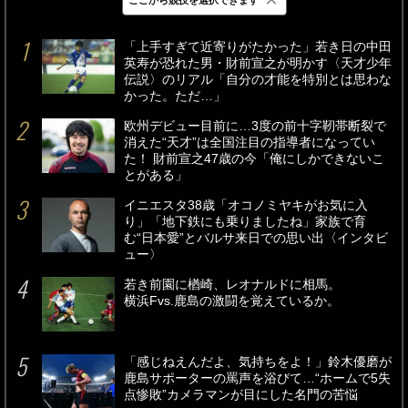
最新
24時間
週間
「上手すぎて近寄りがたかった」若き日の中田
英寿が恐れた男・財前宣之が明かす〈天才少年
伝説〉のリアル「自分の才能を特別とは思わな
かった。ただ…」
欧州デビュー目前に…3度の前十字靭帯断裂で
消えた“天才”は全国注目の指導者になってい
た！ 財前宣之47歳の今「俺にしかできないこ
とがある」
イニエスタ38歳「オコノミヤキがお気に入
り」「地下鉄にも乗りましたね」家族で育
む“日本愛”とバルサ来日での思い出〈インタビ
ュー〉
若き前園に楢崎、レオナルドに相馬。
横浜Fvs.鹿島の激闘を覚えているか。
「感じねえんだよ、気持ちをよ！」鈴木優磨が
鹿島サポーターの罵声を浴びて…“ホームで5失
点惨敗”カメラマンが目にした名門の苦悩