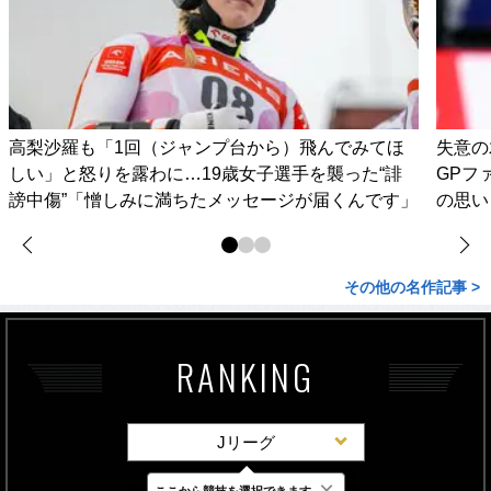
高梨沙羅も「1回（ジャンプ台から）飛んでみてほ
失意の
しい」と怒りを露わに…19歳女子選手を襲った“誹
GPフ
謗中傷”「憎しみに満ちたメッセージが届くんです」
の思い
その他の名作記事 >
RANKING
Jリーグ
×
ここから競技を選択できます