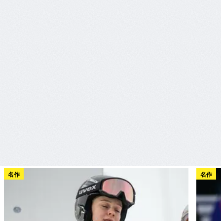
名作
名作