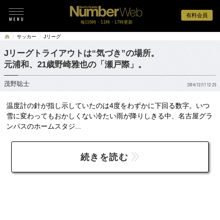
有料会員
毎日6時・11時・17時更新
サッカー
Jリーグ
Jリーグトライアウトは“気づき”の場所。
元浦和、21歳野崎雅也の「瀬戸際」。
茂野聡士
2014/12/17 12:25
温度計の針が指し示していたのは4度をわずかに下回る数字。いつ
雪に変わってもおかしくない冷たい雨が降りしきる中、名古屋グラ
ンパスのホームスタジ...
続きを読む