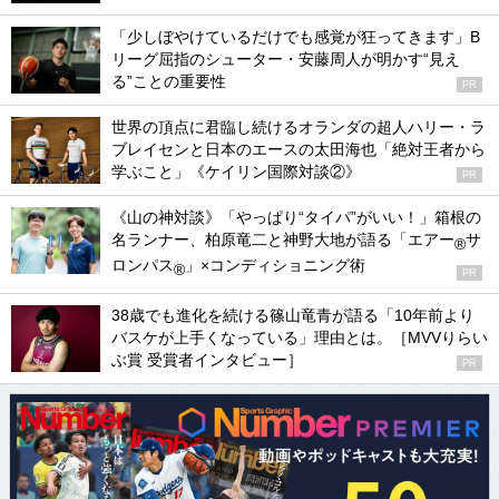
「少しぼやけているだけでも感覚が狂ってきます」B
リーグ屈指のシューター・安藤周人が明かす“見え
る”ことの重要性
PR
世界の頂点に君臨し続けるオランダの超人ハリー・ラ
ブレイセンと日本のエースの太田海也「絶対王者から
学ぶこと」《ケイリン国際対談②》
PR
《山の神対談》「やっぱり“タイパ”がいい！」箱根の
名ランナー、柏原竜二と神野大地が語る「エアー
サ
®
ロンパス
」×コンディショニング術
®
PR
38歳でも進化を続ける篠山竜青が語る「10年前より
バスケが上手くなっている」理由とは。［MVVりらい
ぶ賞 受賞者インタビュー］
PR