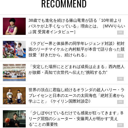
RECOMMEND
38歳でも進化を続ける篠山竜青が語る「10年前より
バスケが上手くなっている」理由とは。［MVVりらい
ぶ賞 受賞者インタビュー］
PR
《ラグビー界と体操界の同学年レジェンド対談》初対
面のリーチマイケルと内村航平が本音で語り合った競
技愛「好きだから、続けられる」
PR
「安定した場所にとどまれば成長は止まる」西内悠人
が故郷・高知で次世代へ伝えた“挑戦する力”
PR
世界の頂点に君臨し続けるオランダの超人ハリー・ラ
ブレイセンと日本のエースの太田海也「絶対王者から
学ぶこと」《ケイリン国際対談②》
PR
「少しぼやけているだけでも感覚が狂ってきます」B
リーグ屈指のシューター・安藤周人が明かす“見え
る”ことの重要性
PR