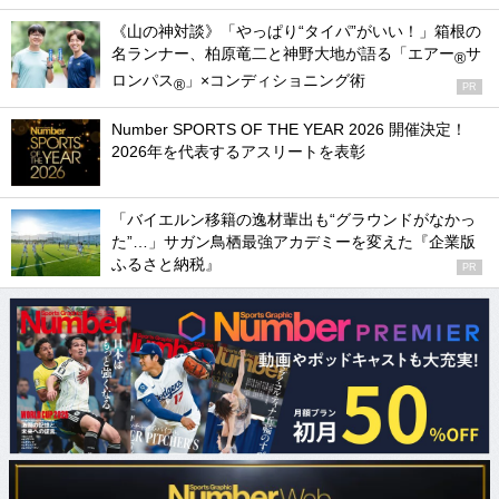
《山の神対談》「やっぱり“タイパ”がいい！」箱根の
名ランナー、柏原竜二と神野大地が語る「エアー
サ
®
ロンパス
」×コンディショニング術
®
PR
Number SPORTS OF THE YEAR 2026 開催決定！
2026年を代表するアスリートを表彰
「バイエルン移籍の逸材輩出も“グラウンドがなかっ
た”…」サガン鳥栖最強アカデミーを変えた『企業版
ふるさと納税』
PR