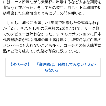
にはユース所属ながら天皇杯に出場するなど大きな期待を
背負う存在だった。そしてその翌年、同じく下部組織で切
磋琢磨した矢島慎也とともにプロの門を叩いた。
しかし、浦和に所属した2年間で出場した公式戦はわず
か「2」。それも'13年の天皇杯の2試合だけで、リーグ戦
でのデビューは叶わなかった。すべてのポジションに日本
代表経験者が並ぶ浦和の選手層は厚く、練習時は紅白戦の
メンバーにも入れないことも多く、コーチとの個人練習に
黙々と取り組んでいた姿が印象に残っている。
【次ページ】 「瀬戸際は、経験してみないとわか
らない」