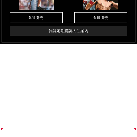
8/6
4/16
発売
発売
雑誌定期購読のご案内