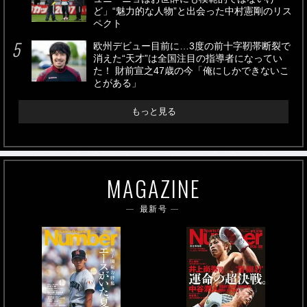
ど」“魅力的な人物”と出会った中村憲剛のリス
ペクト
欧州デビュー目前に…3度の前十字靭帯断裂で
消えた“天才”は全国注目の指導者になってい
た！ 財前宣之47歳の今「俺にしかできないこ
とがある」
もっと見る
MAGAZINE
最新号