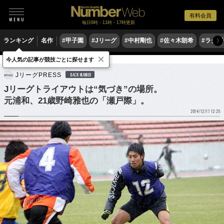
有料会員
毎日6時・11時・17時更新
ランキング
名作
#甲子園
#Jリーグ
#中村剛也
#佐々木朗希
#ラグ
〉
×
今人気の記事が競技ごとに探せます
サッカー
Jリーグ
JリーグPRESS
BACK NUMBER
Jリーグトライアウトは“気づき”の場所。
元浦和、21歳野崎雅也の「瀬戸際」。
2014/12/17 12:25