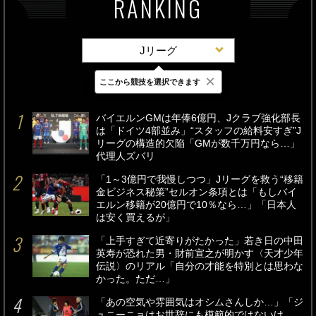
RANKING
Jリーグ
×
ここから競技を選択できます
最新
24時間
週間
バイエルンGMは年俸6億円、Jクラブ強化部長
は「ドイツ4部並み」“スタッフの給料安すぎ”J
リーグの構造的欠陥「GMが数千万円なら…」
代理人ズバリ
「1～3億円で我慢しつつ」Jリーグを救う“移籍
金ビジネス秘策”セルオン条項とは「もしバイ
エルン移籍が20億円で10％なら…」「日本人
は安く買えるが」
「上手すぎて近寄りがたかった」若き日の中田
英寿が恐れた男・財前宣之が明かす〈天才少年
伝説〉のリアル「自分の才能を特別とは思わな
かった。ただ…」
「あの空気や雰囲気はオシムさんしか…」「ジ
ュニーニョはお世辞にも模範的ではないけ