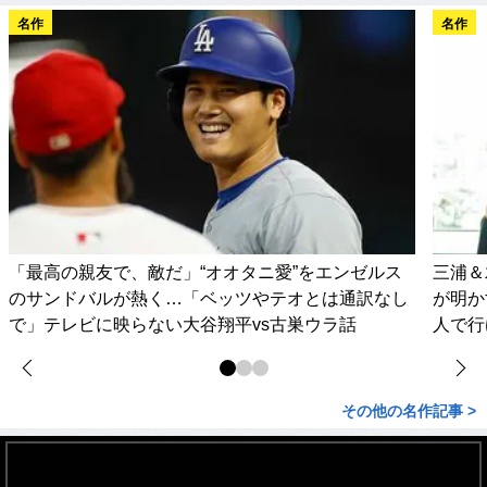
名作
名作
「最高の親友で、敵だ」“オオタニ愛”をエンゼルス
三浦＆
のサンドバルが熱く…「ベッツやテオとは通訳なし
が明か
で」テレビに映らない大谷翔平vs古巣ウラ話
人で行
その他の名作記事 >