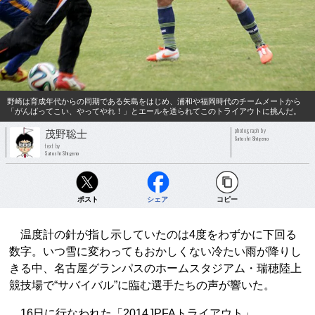
野崎は育成年代からの同期である矢島をはじめ、浦和や福岡時代のチームメートから
「がんばってこい、やってやれ！」とエールを送られてこのトライアウトに挑んだ。
photograph by
茂野聡士
Satoshi Shigeno
text by
Satoshi Shigeno
ポスト
シェア
コピー
温度計の針が指し示していたのは4度をわずかに下回る
数字。いつ雪に変わってもおかしくない冷たい雨が降りし
きる中、名古屋グランパスのホームスタジアム・瑞穂陸上
競技場で“サバイバル”に臨む選手たちの声が響いた。
16日に行なわれた「2014JPFAトライアウト」。