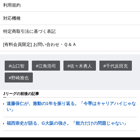
利用規約
対応機種
特定商取引法に基づく表記
[有料会員限定] お問い合わせ・Ｑ＆Ａ
#山口智
#江角浩司
#佐々木勇人
#千代反田充
#野崎雅也
Jリーグの前後の記事
遠藤保仁が、激動の1年を振り返る。「今季はキャリアハイじゃな
い」
福西崇史が語る、G大阪の強さ。「能力だけの問題じゃない」