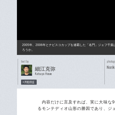
2005年、2006年とナビスコカップを連覇した「名門」ジェフ千
ろうか。
text by
photog
Nori
細江克弥
Katsuya Hosoe
PROFILE
内容だけに言及すれば、実に大味な9
るモンテディオ山形の勝因であり、ジ