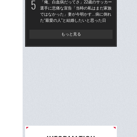
「俺、白血病だってさ」22歳のサッカー
年
選手に悲痛な宣告「当時の私はまだ家族
ではなかった」妻が今明かす...病に倒れ
「な
た“最愛の人”と結婚したいと思った日
った
きな
理人
もっと見る
た”