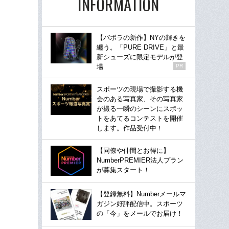
INFORMATION
【バボラの新作】NYの輝きを
纏う。「PURE DRIVE」と最
新シューズに限定モデルが登
場
PR
スポーツの現場で撮影する機
会のある写真家、その写真家
が撮る一瞬のシーンにスポッ
トをあてるコンテストを開催
します。作品受付中！
【同僚や仲間とお得に】
NumberPREMIER法人プラン
が募集スタート！
【登録無料】Numberメールマ
ガジン好評配信中。スポーツ
の「今」をメールでお届け！