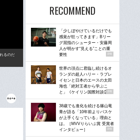
RECOMMEND
「少しぼやけているだけでも
感覚が狂ってきます」Bリー
グ屈指のシューター・安藤周
人が明かす“見える”ことの重
要性
PR
くれるのだ
世界の頂点に君臨し続けるオ
ランダの超人ハリー・ラブレ
イセンと日本のエースの太田
海也「絶対王者から学ぶこ
と」《ケイリン国際対談②》
PR
38歳でも進化を続ける篠山竜
青が語る「10年前よりバスケ
が上手くなっている」理由と
は。［MVVりらいぶ賞 受賞者
インタビュー］
PR