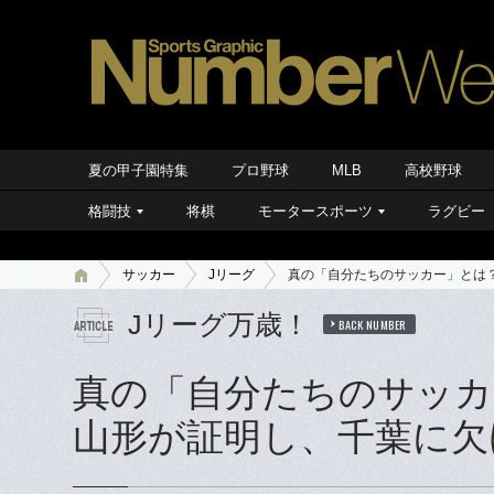
夏の甲子園特集
プロ野球
MLB
高校野球
格闘技
将棋
モータースポーツ
ラグビー
サッカー
Jリーグ
真の「自分たちのサッカー」とは
Jリーグ万歳！
BACK NUMBER
真の「自分たちのサッカ
山形が証明し、千葉に欠