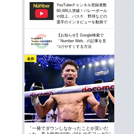
YouTubeチャンネル登録者数
60,000人突破！バレーボール
や陸上、バスケ、野球などの
選手のインタビューを動画で
【お知らせ】Google検索で
「Number Web」の記事を見
つけやすくする方法
名作
「一発でダウンしなかったことが災いだ
った」井上尚弥の“追い討ちの左フック”に