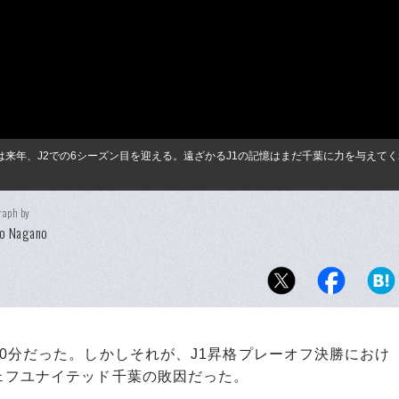
葉は来年、J2での6シーズン目を迎える。遠ざかるJ1の記憶はまだ千葉に力を与えて
raph by
ko Nagano
0分だった。しかしそれが、J1昇格プレーオフ決勝におけ
ェフユナイテッド千葉の敗因だった。