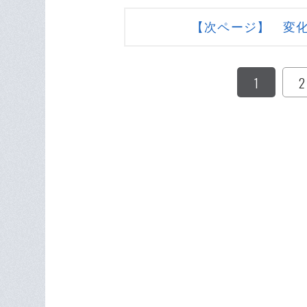
【次ページ】 変
1
2