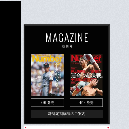
MAGAZINE
最新号
8/6
4/16
発売
発売
雑誌定期購読のご案内