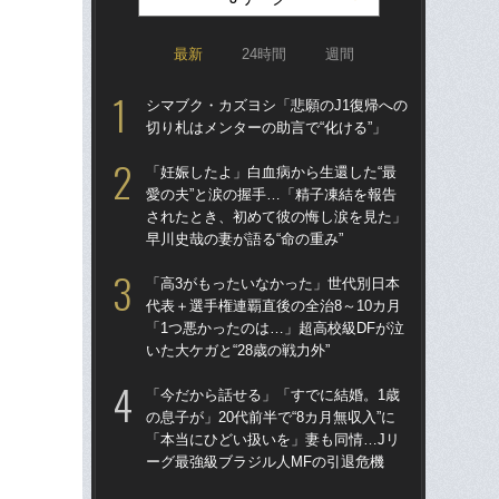
最新
24時間
週間
シマブク・カズヨシ「悲願のJ1復帰への
「
切り札はメンターの助言で“化ける”」
トを
顔…
「妊娠したよ」白血病から生還した“最
須の
愛の夫”と涙の握手…「精子凍結を報告
されたとき、初めて彼の悔し涙を見た」
イニ
早川史哉の妻が語る“命の重み”
入
で育
「高3がもったいなかった」世代別日本
〈
代表＋選手権連覇直後の全治8～10カ月
「1つ悪かったのは…」超高校級DFが泣
「妊
いた大ケガと“28歳の戦力外”
愛の
さ
「今だから話せる」「すでに結婚。1歳
早川
の息子が」20代前半で“8カ月無収入”に
「本当にひどい扱いを」妻も同情…Jリ
「昨
ーグ最強級ブラジル人MFの引退危機
まな
決め