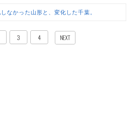
化しなかった山形と、変化した千葉。
3
4
NEXT