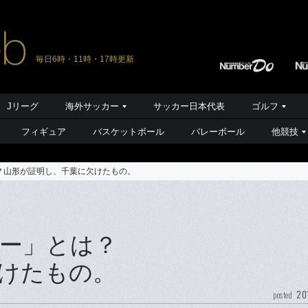
毎日6時・11時・17時更新
Jリーグ
海外サッカー
サッカー日本代表
ゴルフ
フィギュア
バスケットボール
バレーボール
他競技
？山形が証明し、千葉に欠けたもの。
ー」とは？
けたもの。
20
posted