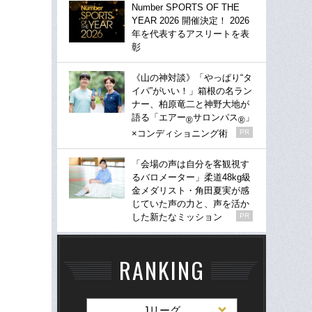
Number SPORTS OF THE
YEAR 2026 開催決定！ 2026
年を代表するアスリートを表
彰
《山の神対談》「やっぱり“タ
イパ”がいい！」箱根の名ラン
ナー、柏原竜二と神野大地が
語る「エアー
サロンパス
」
®
®
×コンディショニング術
PR
「会場の声は自分を客観視す
るバロメーター」柔道48kg級
金メダリスト・角田夏実が感
じていた声の力と、声を活か
した新たなミッション
PR
RANKING
Jリーグ