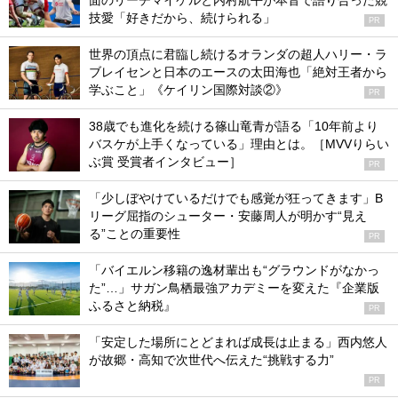
面のリーチマイケルと内村航平が本音で語り合った競
技愛「好きだから、続けられる」
PR
世界の頂点に君臨し続けるオランダの超人ハリー・ラ
ブレイセンと日本のエースの太田海也「絶対王者から
学ぶこと」《ケイリン国際対談②》
PR
38歳でも進化を続ける篠山竜青が語る「10年前より
バスケが上手くなっている」理由とは。［MVVりらい
ぶ賞 受賞者インタビュー］
PR
「少しぼやけているだけでも感覚が狂ってきます」B
リーグ屈指のシューター・安藤周人が明かす“見え
る”ことの重要性
PR
「バイエルン移籍の逸材輩出も“グラウンドがなかっ
た”…」サガン鳥栖最強アカデミーを変えた『企業版
ふるさと納税』
PR
「安定した場所にとどまれば成長は止まる」西内悠人
が故郷・高知で次世代へ伝えた“挑戦する力”
PR