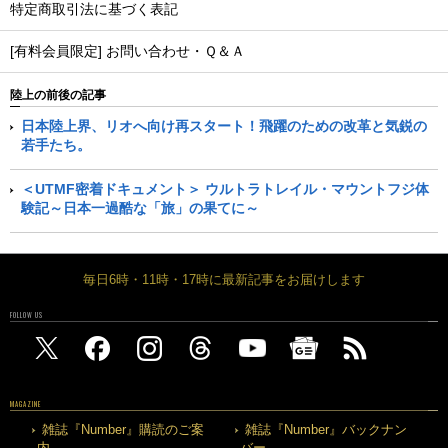
特定商取引法に基づく表記
[有料会員限定] お問い合わせ・Ｑ＆Ａ
陸上の前後の記事
日本陸上界、リオへ向け再スタート！飛躍のための改革と気鋭の
若手たち。
＜UTMF密着ドキュメント＞ ウルトラトレイル・マウントフジ体
験記～日本一過酷な「旅」の果てに～
毎日6時・11時・17時に最新記事をお届けします
FOLLOW US
MAGAZINE
雑誌『Number』購読のご案
雑誌『Number』バックナン
内
バー