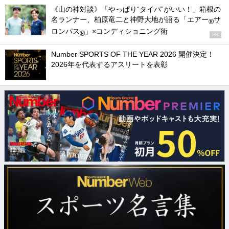
《山の神対談》「やっぱり“タイパ”がいい！」箱根の
名ランナー、柏原竜二と神野大地が語る「エアー
サ
®
ロンパス
」×コンディショニング術
®
PR
Number SPORTS OF THE YEAR 2026 開催決定！
2026年を代表するアスリートを表彰