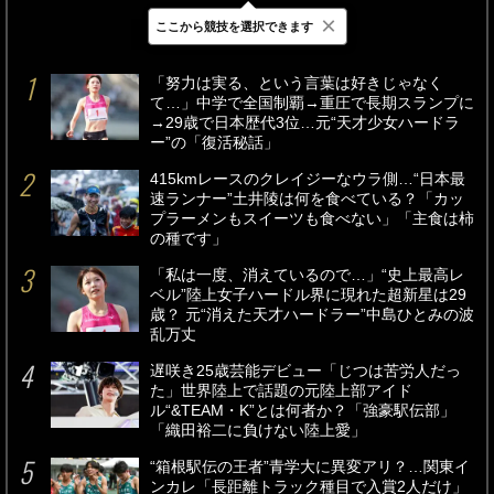
×
ここから競技を選択できます
最新
24時間
週間
「努力は実る、という言葉は好きじゃなく
て…」中学で全国制覇→重圧で長期スランプに
→29歳で日本歴代3位…元“天才少女ハードラ
ー”の「復活秘話」
415kmレースのクレイジーなウラ側…“日本最
速ランナー”土井陵は何を食べている？「カッ
プラーメンもスイーツも食べない」「主食は柿
の種です」
「私は一度、消えているので…」“史上最高レ
ベル”陸上女子ハードル界に現れた超新星は29
歳？ 元“消えた天才ハードラー”中島ひとみの波
乱万丈
遅咲き25歳芸能デビュー「じつは苦労人だっ
た」世界陸上で話題の元陸上部アイド
ル“&TEAM・K”とは何者か？「強豪駅伝部」
「織田裕二に負けない陸上愛」
“箱根駅伝の王者”青学大に異変アリ？…関東イ
ンカレ「長距離トラック種目で入賞2人だけ」