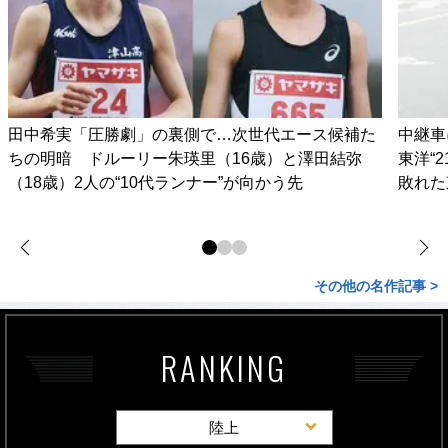
田中希実「圧勝劇」の裏側で…次世代エース候補た
中継車
ちの明暗 ドルーリー朱瑛里（16歳）と澤田結弥
東洋“
（18歳）2人の“10代ランナー”が向かう先
敗れた
その他の名作記事 >
RANKING
陸上