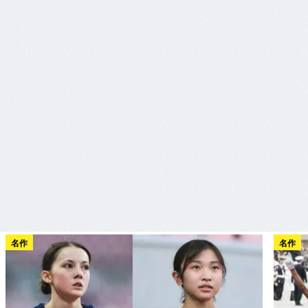
名作
名作