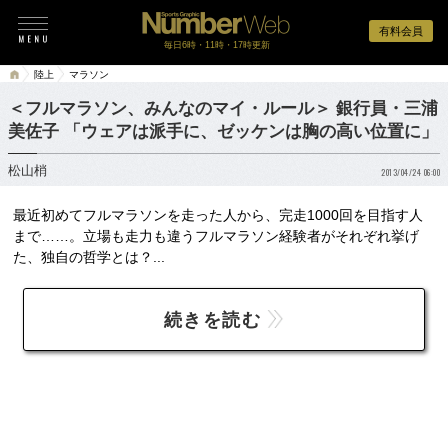
有料会員
毎日6時・11時・17時更新
陸上
マラソン
＜フルマラソン、みんなのマイ・ルール＞ 銀行員・三浦
美佐子 「ウェアは派手に、ゼッケンは胸の高い位置に」
松山梢
2013/04/24 06:00
最近初めてフルマラソンを走った人から、完走1000回を目指す人
まで……。立場も走力も違うフルマラソン経験者がそれぞれ挙げ
た、独自の哲学とは？...
続きを読む