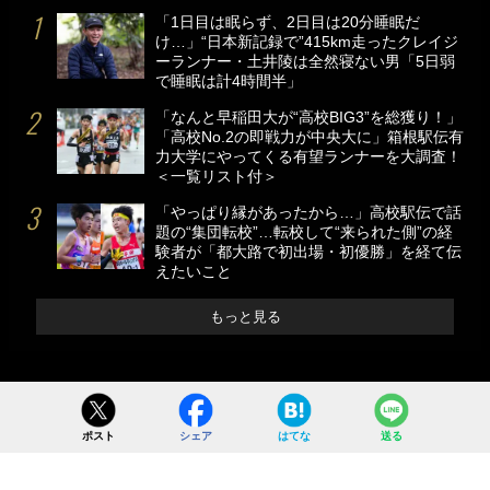
「1日目は眠らず、2日目は20分睡眠だ
け…」“日本新記録で”415km走ったクレイジ
ーランナー・土井陵は全然寝ない男「5日弱
で睡眠は計4時間半」
「なんと早稲田大が“高校BIG3”を総獲り！」
「高校No.2の即戦力が中央大に」箱根駅伝有
力大学にやってくる有望ランナーを大調査！
＜一覧リスト付＞
「やっぱり縁があったから…」高校駅伝で話
題の“集団転校”…転校して“来られた側”の経
験者が「都大路で初出場・初優勝」を経て伝
えたいこと
もっと見る
ポスト
シェア
はてな
送る