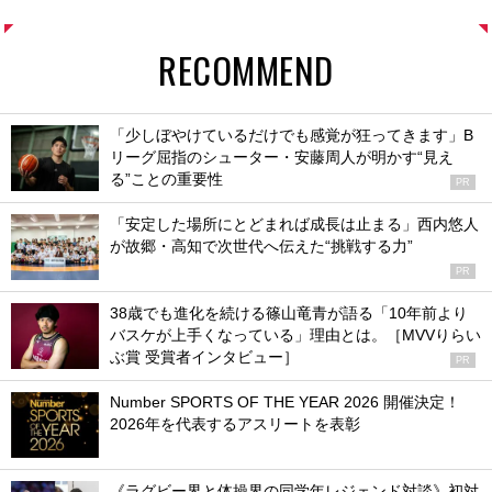
RECOMMEND
「少しぼやけているだけでも感覚が狂ってきます」B
リーグ屈指のシューター・安藤周人が明かす“見え
る”ことの重要性
PR
「安定した場所にとどまれば成長は止まる」西内悠人
が故郷・高知で次世代へ伝えた“挑戦する力”
PR
38歳でも進化を続ける篠山竜青が語る「10年前より
バスケが上手くなっている」理由とは。［MVVりらい
ぶ賞 受賞者インタビュー］
PR
Number SPORTS OF THE YEAR 2026 開催決定！
2026年を代表するアスリートを表彰
《ラグビー界と体操界の同学年レジェンド対談》初対