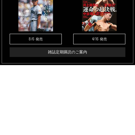
8/6
4/16
発売
発売
雑誌定期購読のご案内