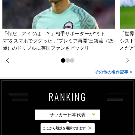
「何だ、アイツは…？」相手サポーターが“ミト
「世界
マ”をスマホでググった…“プレミア再開”三笘薫（25
シスト
歳）のドリブルに英国ファンもビックリ
才だと
その他の名作記事 >
RANKING
サッカー日本代表
×
ここから競技を選択できます
最新
24時間
週間