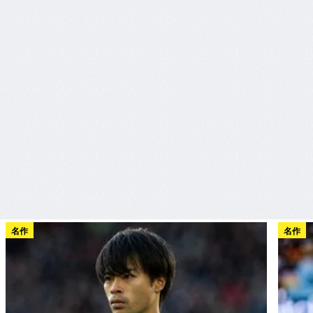
名作
名作