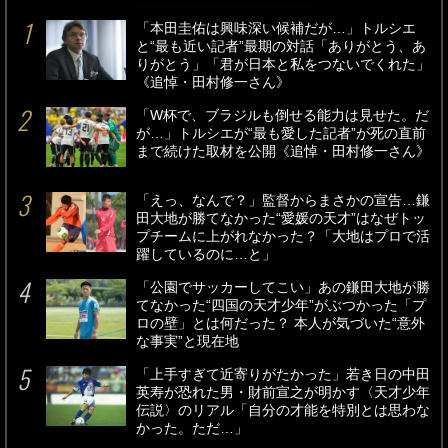
「本田圭佑は興味深い候補だが…」トルシエ
と“最も近い記者”最期の対話「ありがとう、あ
りがとう」「君が日本と私をつないでくれた」
《追悼・田村修一さん》
「W杯で、ブラジルも倒せる能力は見せた。だ
が…」トルシエが“最も愛した記者”が死の直前
まで続けた取材を公開《追悼・田村修一さん》
「えっ、なんで？」監督からまさかの宣告…鎌
田大地が勝てなかった“愛媛の天才”はなぜトッ
プチームに上がれなかった？「大地はプロで活
躍しているのに…と」
「公園でサッカーしてこい」あの鎌田大地が勝
てなかった“四国の天才少年”がぶつかった「プ
ロの壁」とは何だった？ 本人が気づいた“意外
な事実”と現在地
「上手すぎて近寄りがたかった」若き日の中田
英寿が恐れた男・財前宣之が明かす〈天才少年
伝説〉のリアル「自分の才能を特別とは思わな
かった。ただ…」