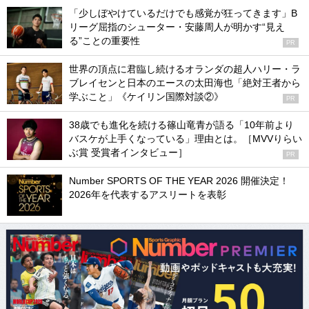
「少しぼやけているだけでも感覚が狂ってきます」B
リーグ屈指のシューター・安藤周人が明かす“見え
る”ことの重要性
PR
世界の頂点に君臨し続けるオランダの超人ハリー・ラ
ブレイセンと日本のエースの太田海也「絶対王者から
学ぶこと」《ケイリン国際対談②》
PR
38歳でも進化を続ける篠山竜青が語る「10年前より
バスケが上手くなっている」理由とは。［MVVりらい
ぶ賞 受賞者インタビュー］
PR
Number SPORTS OF THE YEAR 2026 開催決定！
2026年を代表するアスリートを表彰