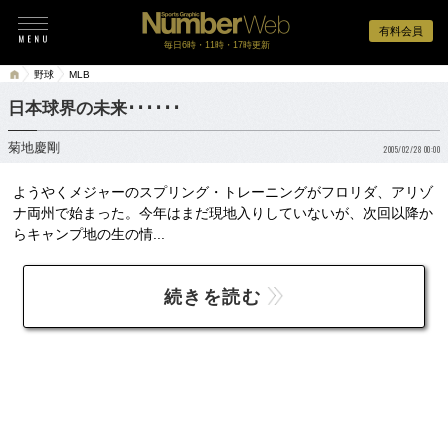
有料会員
毎日6時・11時・17時更新
野球
MLB
日本球界の未来･･････
菊地慶剛
2005/02/28 00:00
ようやくメジャーのスプリング・トレーニングがフロリダ、アリゾ
ナ両州で始まった。今年はまだ現地入りしていないが、次回以降か
らキャンプ地の生の情...
続きを読む