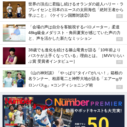
世界の頂点に君臨し続けるオランダの超人ハリー・ラ
ブレイセンと日本のエースの太田海也「絶対王者から
学ぶこと」《ケイリン国際対談②》
PR
「会場の声は自分を客観視するバロメーター」柔道
48kg級金メダリスト・角田夏実が感じていた声の力
と、声を活かした新たなミッション
PR
38歳でも進化を続ける篠山竜青が語る「10年前より
バスケが上手くなっている」理由とは。［MVVりらい
ぶ賞 受賞者インタビュー］
PR
《山の神対談》「やっぱり“タイパ”がいい！」箱根の
名ランナー、柏原竜二と神野大地が語る「エアー
サ
®
ロンパス
」×コンディショニング術
®
PR