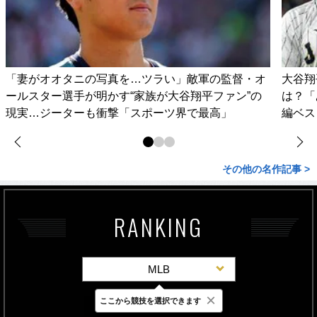
「妻がオオタニの写真を…ツラい」敵軍の監督・オ
大谷翔
ールスター選手が明かす“家族が大谷翔平ファン”の
は？「
現実…ジーターも衝撃「スポーツ界で最高」
編ベス
その他の名作記事 >
RANKING
MLB
×
ここから競技を選択できます
最新
24時間
週間