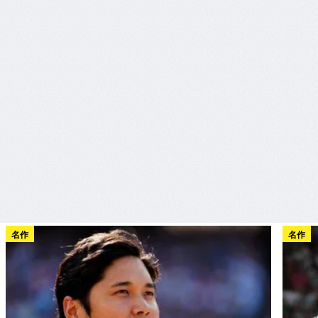
名作
名作