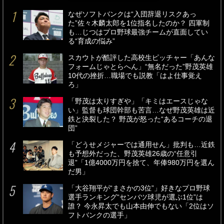
なぜソフトバンクは“入団辞退リスクあっ
た”佐々木麟太郎を1位指名したのか？ 四軍制
も…じつはプロ野球最強チームが直面してい
る“育成の悩み”
スカウトが酷評した高校生ピッチャー「あんな
フォームじゃとらへん」“無名だった”野茂英雄
10代の挫折…職場でも説教「はよ仕事覚え
ろ」
「野茂は太りすぎや」「キミはエースじゃな
い」監督も球団幹部も苦言…なぜ野茂英雄は近
鉄と決裂した？ 野茂が怒った“あるコーチの退
団”
「どうせメジャーでは通用せん」批判も…近鉄
も予想外だった、野茂英雄26歳の“任意引
退”「1億4000万円を捨て、年俸980万円を選ん
だ男」
「大谷翔平が“まさかの3位”」好きなプロ野球
選手ランキング“センバツ球児が選ぶ1位”は
誰？ 今永昇太でも山本由伸でもない「2位はソ
フトバンクの選手」