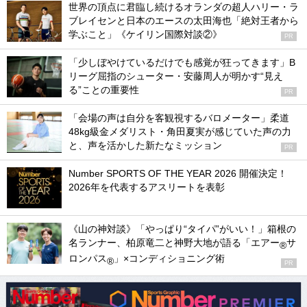
世界の頂点に君臨し続けるオランダの超人ハリー・ラ
ブレイセンと日本のエースの太田海也「絶対王者から
学ぶこと」《ケイリン国際対談②》
PR
「少しぼやけているだけでも感覚が狂ってきます」B
リーグ屈指のシューター・安藤周人が明かす“見え
る”ことの重要性
PR
「会場の声は自分を客観視するバロメーター」柔道
48kg級金メダリスト・角田夏実が感じていた声の力
と、声を活かした新たなミッション
PR
Number SPORTS OF THE YEAR 2026 開催決定！
2026年を代表するアスリートを表彰
《山の神対談》「やっぱり“タイパ”がいい！」箱根の
名ランナー、柏原竜二と神野大地が語る「エアー
サ
®
ロンパス
」×コンディショニング術
®
PR