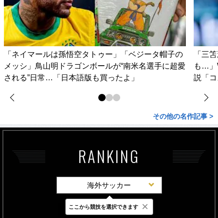
「ネイマールは孫悟空タトゥー」「ベジータ帽子の
「三笘
メッシ」鳥山明ドラゴンボールが“南米名選手に超愛
も…」
される”日常…「日本語版も買ったよ」
説「コ
その他の名作記事 >
RANKING
海外サッカー
×
ここから競技を選択できます
最新
24時間
週間