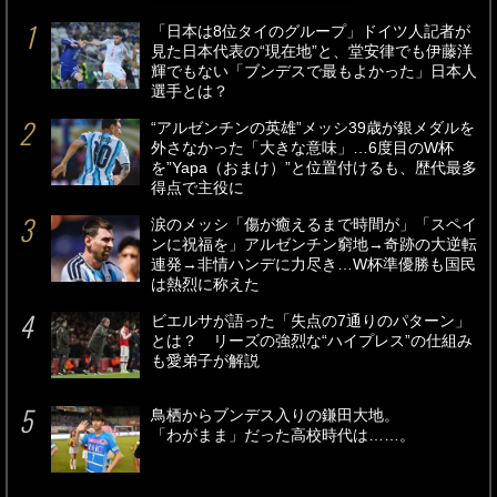
「日本は8位タイのグループ」ドイツ人記者が
見た日本代表の“現在地”と、堂安律でも伊藤洋
輝でもない「ブンデスで最もよかった」日本人
選手とは？
“アルゼンチンの英雄”メッシ39歳が銀メダルを
外さなかった「大きな意味」…6度目のW杯
を”Yapa（おまけ）”と位置付けるも、歴代最多
得点で主役に
涙のメッシ「傷が癒えるまで時間が」「スペイ
ンに祝福を」アルゼンチン窮地→奇跡の大逆転
連発→非情ハンデに力尽き…W杯準優勝も国民
は熱烈に称えた
ビエルサが語った「失点の7通りのパターン」
とは？ リーズの強烈な“ハイプレス”の仕組み
も愛弟子が解説
鳥栖からブンデス入りの鎌田大地。
「わがまま」だった高校時代は……。