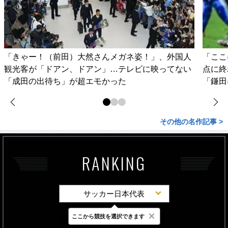
「きゃー！（前田）大然さんメガネ姿！」、外国人
「ここ
観光客が「ドアン、ドアン」…テレビに映ってない
点に終
「成田の出待ち」が超エモかった
「鎌田
その他の名作記事 >
RANKING
サッカー日本代表
×
ここから競技を選択できます
最新
24時間
週間