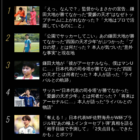
「えっ、なんで？」監督からまさかの宣告…鎌
田大地が勝てなかった“愛媛の天才”はなぜトッ
プチームに上がれなかった？「大地はプロで活
躍しているのに…と」
「公園でサッカーしてこい」あの鎌田大地が勝
てなかった“四国の天才少年”がぶつかった「プ
ロの壁」とは何だった？ 本人が気づいた“意外
な事実”と現在地
鎌田大地が「彼がアーセナルなら、僕はマンU
に…」日本代表の司令塔が勝てなかった“四国
の天才”とは何者だった？ 本人が語った「ライ
バルとの軌跡」
サッカー“日本代表の司令塔”が勝てなかった
「愛媛の天才少年」とは何者だった？「将来は
アーセナルに…」本人が語った“ライバルとの
物語”
「奪える！」日本代表MF佐野海舟がW杯ブラ
ジル戦“あの極上インターセプト弾”真相を語る
「相手目線で予測して」「2失点目も…できた
かも」とポツリ