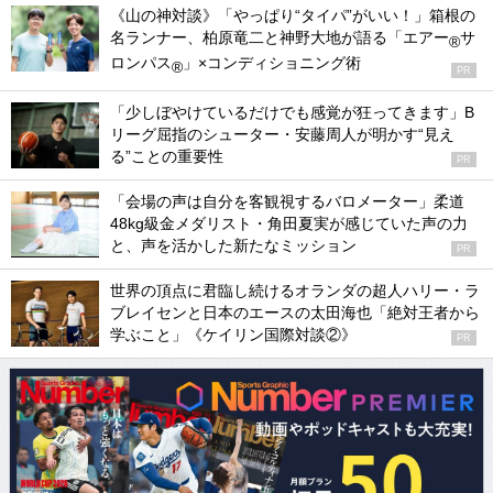
《山の神対談》「やっぱり“タイパ”がいい！」箱根の
名ランナー、柏原竜二と神野大地が語る「エアー
サ
®
ロンパス
」×コンディショニング術
®
PR
「少しぼやけているだけでも感覚が狂ってきます」B
リーグ屈指のシューター・安藤周人が明かす“見え
る”ことの重要性
PR
「会場の声は自分を客観視するバロメーター」柔道
48kg級金メダリスト・角田夏実が感じていた声の力
と、声を活かした新たなミッション
PR
世界の頂点に君臨し続けるオランダの超人ハリー・ラ
ブレイセンと日本のエースの太田海也「絶対王者から
学ぶこと」《ケイリン国際対談②》
PR