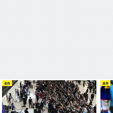
名作
名作