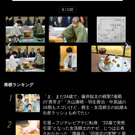
6 / 130
将棋ランキング
「ま、まだ24歳で」藤井聡太の棋聖7連覇
の“異常さ”「大山康晴・羽生善治・中原誠の
16期もスゴいけど」棋士・女流棋士の結婚＆
出産ラッシュもめでたい
引退→フジテレビアナに転身、“22歳で突然
引退”となった女流棋士のナゼ…じつは公表
されなかった「降級点」“旧規定の実態”と新