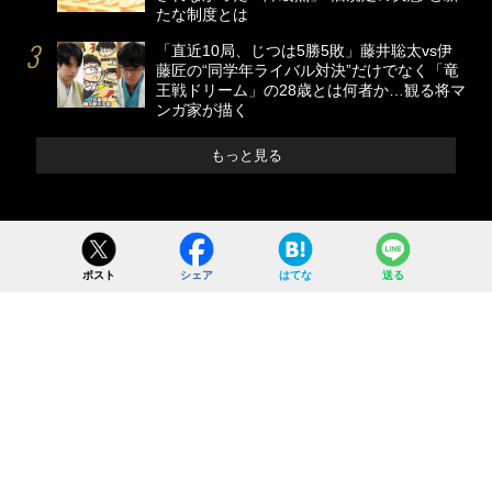
たな制度とは
「直近10局、じつは5勝5敗」藤井聡太vs伊
藤匠の“同学年ライバル対決”だけでなく「竜
王戦ドリーム」の28歳とは何者か…観る将マ
ンガ家が描く
もっと見る
ポスト
シェア
はてな
送る