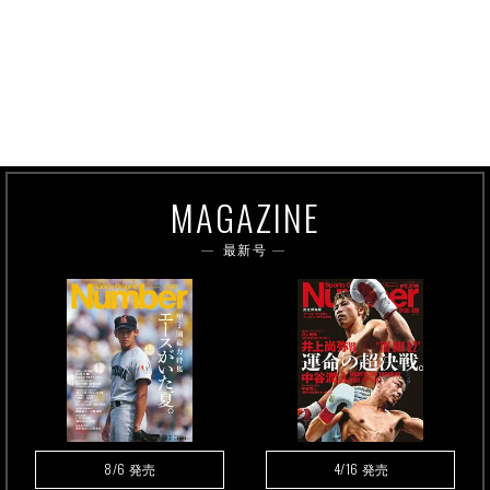
MAGAZINE
最新号
8/6
4/16
発売
発売