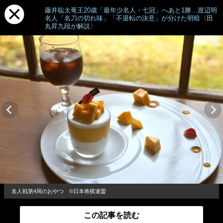
藤井聡太竜王20歳「最年少名人・七冠」へあと1勝…渡辺明
名人「名刀の切れ味」「不退転の決意」が分けた明暗〈田
丸昇九段が解説〉
名人戦第4局のおやつ ©日本将棋連盟
この記事を読む