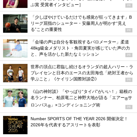
ぶ賞 受賞者インタビュー］
PR
「少しぼやけているだけでも感覚が狂ってきます」B
リーグ屈指のシューター・安藤周人が明かす“見え
る”ことの重要性
PR
「会場の声は自分を客観視するバロメーター」柔道
48kg級金メダリスト・角田夏実が感じていた声の力
と、声を活かした新たなミッション
PR
世界の頂点に君臨し続けるオランダの超人ハリー・ラ
ブレイセンと日本のエースの太田海也「絶対王者から
学ぶこと」《ケイリン国際対談②》
PR
《山の神対談》「やっぱり“タイパ”がいい！」箱根の
名ランナー、柏原竜二と神野大地が語る「エアー
サ
®
ロンパス
」×コンディショニング術
®
PR
Number SPORTS OF THE YEAR 2026 開催決定！
2026年を代表するアスリートを表彰