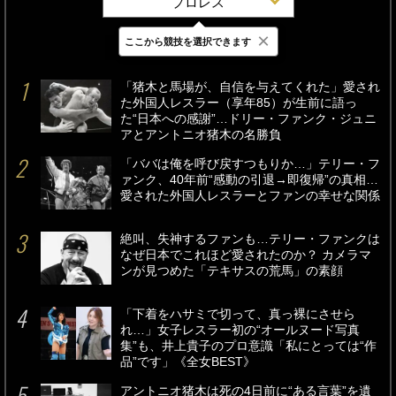
プロレス
×
ここから競技を選択できます
最新
24時間
週間
「猪木と馬場が、自信を与えてくれた」愛され
た外国人レスラー（享年85）が生前に語っ
た“日本への感謝”…ドリー・ファンク・ジュニ
アとアントニオ猪木の名勝負
「ババは俺を呼び戻すつもりか…」テリー・フ
ァンク、40年前“感動の引退→即復帰”の真相…
愛された外国人レスラーとファンの幸せな関係
絶叫、失神するファンも…テリー・ファンクは
なぜ日本でこれほど愛されたのか？ カメラマ
ンが見つめた「テキサスの荒馬」の素顔
「下着をハサミで切って、真っ裸にさせら
れ…」女子レスラー初の“オールヌード写真
集”も、井上貴子のプロ意識「私にとっては“作
品”です」《全女BEST》
アントニオ猪木は死の4日前に“ある言葉”を遺