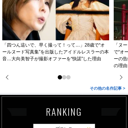
「四つん這いで、早く撮って！って…」28歳で“オ
「ヌー
ールヌード写真集”を出版したアイドルレスラーの本
で“オ
音…大向美智子が撮影オファーを“快諾”した理由
ーの告
の理由
その他の名作記事 >
RANKING