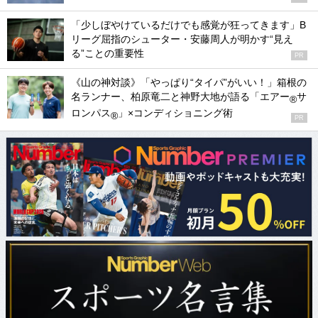
「少しぼやけているだけでも感覚が狂ってきます」B
リーグ屈指のシューター・安藤周人が明かす“見え
る”ことの重要性
PR
《山の神対談》「やっぱり“タイパ”がいい！」箱根の
名ランナー、柏原竜二と神野大地が語る「エアー
サ
®
ロンパス
」×コンディショニング術
®
PR