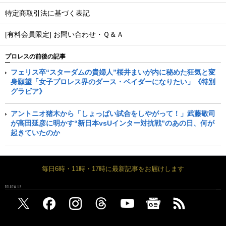
特定商取引法に基づく表記
[有料会員限定] お問い合わせ・Ｑ＆Ａ
プロレスの前後の記事
フェリス卒“スターダムの貴婦人”桜井まいが内に秘めた狂気と変
身願望「女子プロレス界のダース・ベイダーになりたい」《特別
グラビア》
アントニオ猪木から「しょっぱい試合をしやがって！」武藤敬司
が高田延彦に明かす“新日本vsUインター対抗戦”のあの日、何が
起きていたのか
毎日6時・11時・17時に最新記事をお届けします
FOLLOW US