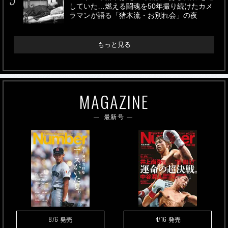
していた…燃える闘魂を50年撮り続けたカメ
ラマンが語る「猪木流・お別れ会」の夜
もっと見る
MAGAZINE
最新号
8/6
4/16
発売
発売