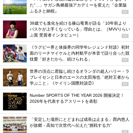
た”…」サガン鳥栖最強アカデミーを変えた『企業版
ふるさと納税』
PR
38歳でも進化を続ける篠山竜青が語る「10年前より
バスケが上手くなっている」理由とは。［MVVりらい
ぶ賞 受賞者インタビュー］
PR
《ラグビー界と体操界の同学年レジェンド対談》初対
面のリーチマイケルと内村航平が本音で語り合った競
技愛「好きだから、続けられる」
PR
世界の頂点に君臨し続けるオランダの超人ハリー・ラ
ブレイセンと日本のエースの太田海也「絶対王者から
学ぶこと」《ケイリン国際対談②》
PR
Number SPORTS OF THE YEAR 2026 開催決定！
2026年を代表するアスリートを表彰
「安定した場所にとどまれば成長は止まる」西内悠人
が故郷・高知で次世代へ伝えた“挑戦する力”
PR