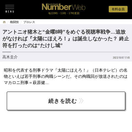
有料会員
毎日6時・11時・17時更新
格闘技
プロレス
アントニオ猪木と“金曜8時”をめぐる視聴率戦争…追放
がなければ『太陽にほえろ！』は誕生しなかった？ 終止
符を打ったのは“たけし城”
高木圭介
2022/10/07 17:05
昭和を代表する刑事ドラマ『太陽にほえろ！』（日本テレビ）の名
物といえば若手刑事の殉職シーンだ。その殉職回が放送されたのは
マカロニ刑事＝萩原健...
続きを読む