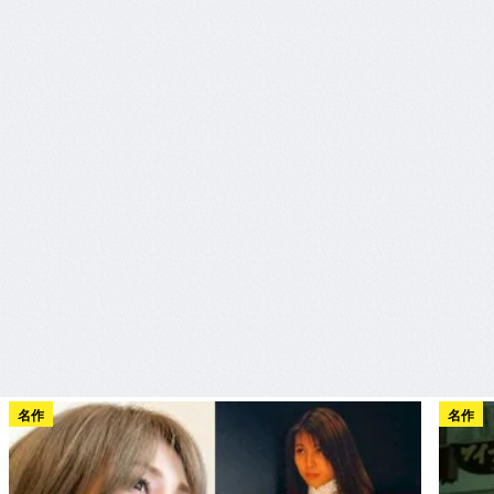
名作
名作