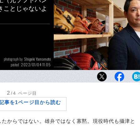
正（元ソフトバン
きことじゃないよ
Shigeki Yamamoto
photograph by
2022/01/04 11:05
posted
昨年1月に「慢性骨髄性白血病」を患っている
した元ソフトバンク攝津正。現在は「グロー
Re-Birth」のアンバサダーも務める
2
/4
ページ目
記事を1ページ目から読む
たからではない。雄弁ではなく寡黙。現役時代も攝津と