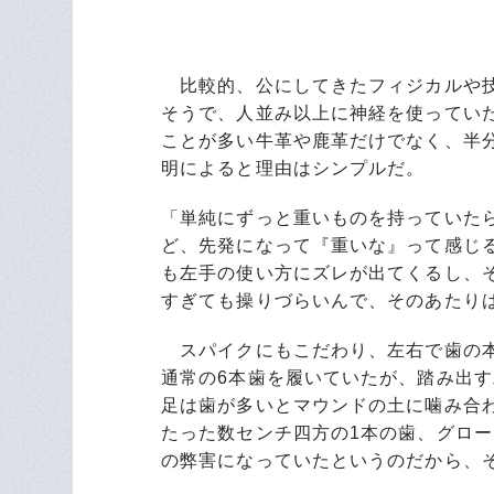
比較的、公にしてきたフィジカルや技
そうで、人並み以上に神経を使ってい
ことが多い牛革や鹿革だけでなく、半
明によると理由はシンプルだ。
「単純にずっと重いものを持っていた
ど、先発になって『重いな』って感じ
も左手の使い方にズレが出てくるし、
すぎても操りづらいんで、そのあたり
スパイクにもこだわり、左右で歯の本
通常の6本歯を履いていたが、踏み出
足は歯が多いとマウンドの土に噛み合
たった数センチ四方の1本の歯、グロ
の弊害になっていたというのだから、