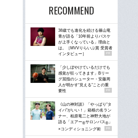
RECOMMEND
38歳でも進化を続ける篠山竜
青が語る「10年前よりバスケ
が上手くなっている」理由と
は。［MVVりらいぶ賞 受賞者
インタビュー］
PR
「少しぼやけているだけでも
感覚が狂ってきます」Bリー
グ屈指のシューター・安藤周
人が明かす“見える”ことの重
要性
PR
《山の神対談》「やっぱり“タ
イパ”がいい！」箱根の名ラン
ナー、柏原竜二と神野大地が
語る「エアー
サロンパス
」
®
®
×コンディショニング術
PR