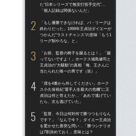
た“日本シリーズで無安打投手交代”…
た“
「個人記録は関係ないんだ」
「
「もし優勝できなければ、パ・リーグは
「
終わりだった」1999年王貞治ダイエーが
終わ
つかんだ“ラストチャンス”の意味「もう1
つか
リーグ制やろな、と」
リ
「お前、監督の椅子を蹴るとは！」「蹴
「
ってないですよ！」ホークス城島健司と
っ
王貞治の“大騒動”の真相「俺、王さんに
王貞
当たられた唯一の男です（笑）」
当
「僕を4番から外してください」ホーク
「
ス小久保裕紀“選手人生最大の危機”に王
ス小
貞治は何と答えたか…「あれで逃げてい
貞
たら、次も逃げていた」
た
「監督、今日は何対何で勝つつもりなん
「
です？」「なんで今？」ダイエー王貞治
で
を驚かせた唐突な問い…「勝つシナリオ
を
は7割決めておく」意味とは？
は