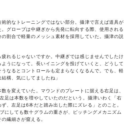
術的なトレーニングではない部分。攝津で言えば道具が
た。グローブは中継ぎから先発に転向する際、使用される
分の割合で軽量のメッシュ素材を採用していた。攝津の説
ら疲れるじゃないですか。中継ぎでは感じませんでしたけ
るようになって。長いイニングを投げていくと、どうして
そうなるとコントロールも定まらなくなるんで。でも、軽
は結構、気にしてましたね」
数を変えていた。マウンドのプレートに据える右足は、
す左足は本数を増やしていたのだという。攝津いわく「右
わず、左足は6本だと踏み出した際にズレる」とのこと。
ーブにしても数十グラムの重さが、ピッチングメカニズム
その繊細さが窺える。