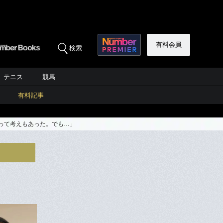
有料会員
検索
テニス
競馬
有料記事
って考えもあった。でも…」