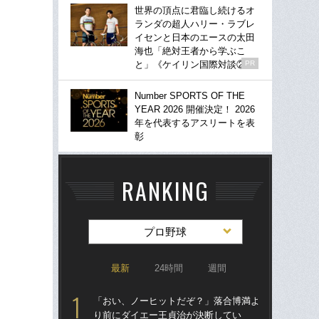
世界の頂点に君臨し続けるオ
ランダの超人ハリー・ラブレ
イセンと日本のエースの太田
海也「絶対王者から学ぶこ
と」《ケイリン国際対談②》
PR
Number SPORTS OF THE
YEAR 2026 開催決定！ 2026
年を代表するアスリートを表
彰
RANKING
プロ野球
最新
24時間
週間
「おい、ノーヒットだぞ？」落合博満よ
「
り前にダイエー王貞治が決断してい
り