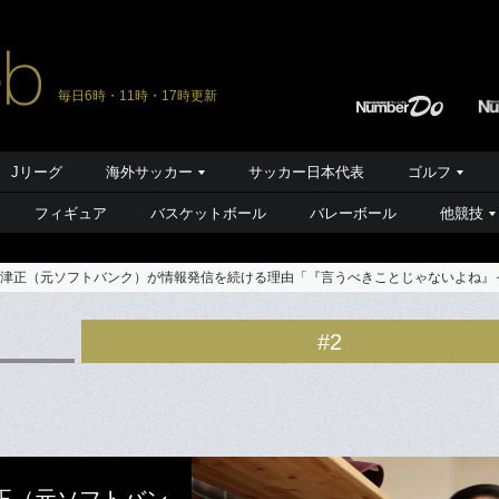
毎日6時・11時・17時更新
Jリーグ
海外サッカー
サッカー日本代表
ゴルフ
フィギュア
バスケットボール
バレーボール
他競技
攝津正（元ソフトバンク）が情報発信を続ける理由「『言うべきことじゃないよね』
#2