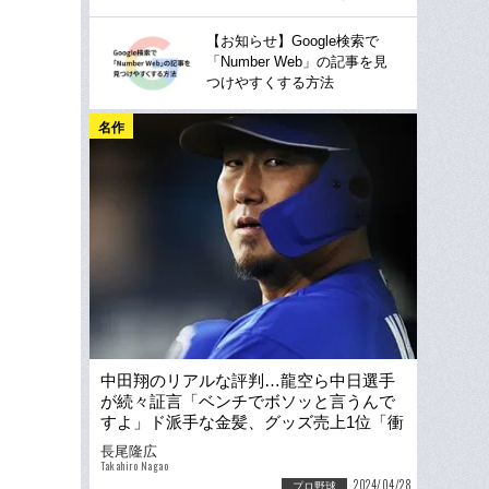
【お知らせ】Google検索で
「Number Web」の記事を見
つけやすくする方法
名作
中田翔のリアルな評判…龍空ら中日選手
が続々証言「ベンチでボソッと言うんで
すよ」ド派手な金髪、グッズ売上1位「衝
撃の人気度」
長尾隆広
Takahiro Nagao
2024/04/28
プロ野球