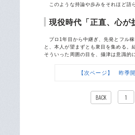
このような持論や歩みをそれほど語ら
現役時代「正直、心が
プロ1年目から中継ぎ、先発とフル稼
と、本人が望まずとも衆目を集める。
そういった周囲の目を、攝津は意識的
【次ページ】 昨季
1
BACK