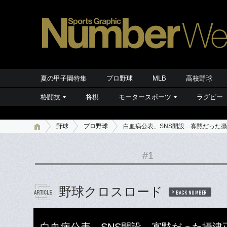
夏の甲子園特集
プロ野球
MLB
高校野球
格闘技
将棋
モータースポーツ
ラグビー
野球
プロ野球
白血病公表、SNS開設…寡黙だった
#1
野球クロスロード
BACK NUMBER