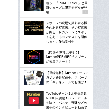
纏う。「PURE DRIVE」と最
新シューズに限定モデルが登
場
PR
スポーツの現場で撮影する機
会のある写真家、その写真家
が撮る一瞬のシーンにスポッ
トをあてるコンテストを開催
します。作品受付中！
【同僚や仲間とお得に】
NumberPREMIER法人プラン
が募集スタート！
【登録無料】Numberメールマ
ガジン好評配信中。スポーツ
の「今」をメールでお届け！
YouTubeチャンネル登録者数
60,000人突破！バレーボール
や陸上、バスケ、野球などの
選手のインタビューを動画で