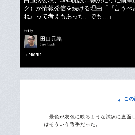
白血病公表、SNS開設…寡黙だった攝津
ク）が情報発信を続ける理由「『言うべ
ね』って考えもあった。でも…」
text by
田口元義
Genki Taguchi
PROFILE
この
景色が灰色に映るような試練に直面し
はそういう選手だった。