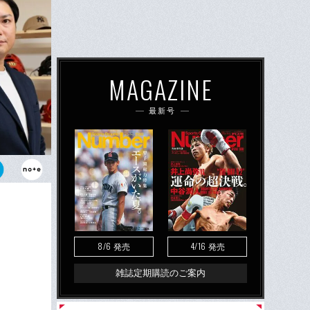
MAGAZINE
最新号
ことを発表
ブ再生工房
8/6
4/16
発売
発売
雑誌定期購読のご案内