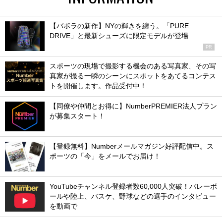
【バボラの新作】NYの輝きを纏う。「PURE
DRIVE」と最新シューズに限定モデルが登場
PR
スポーツの現場で撮影する機会のある写真家、その写
真家が撮る一瞬のシーンにスポットをあてるコンテス
トを開催します。作品受付中！
【同僚や仲間とお得に】NumberPREMIER法人プラン
が募集スタート！
【登録無料】Numberメールマガジン好評配信中。ス
ポーツの「今」をメールでお届け！
YouTubeチャンネル登録者数60,000人突破！バレーボ
ールや陸上、バスケ、野球などの選手のインタビュー
を動画で