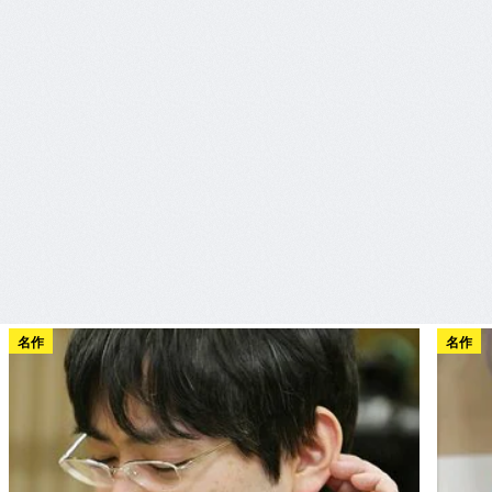
名作
名作