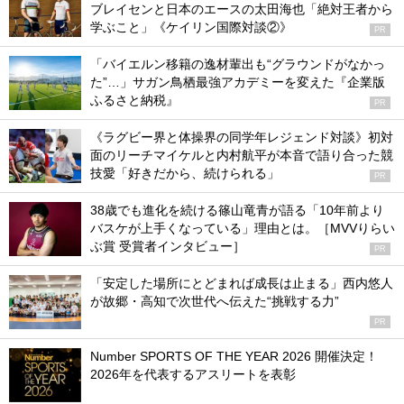
ブレイセンと日本のエースの太田海也「絶対王者から
学ぶこと」《ケイリン国際対談②》
PR
「バイエルン移籍の逸材輩出も“グラウンドがなかっ
た”…」サガン鳥栖最強アカデミーを変えた『企業版
ふるさと納税』
PR
《ラグビー界と体操界の同学年レジェンド対談》初対
面のリーチマイケルと内村航平が本音で語り合った競
技愛「好きだから、続けられる」
PR
38歳でも進化を続ける篠山竜青が語る「10年前より
バスケが上手くなっている」理由とは。［MVVりらい
ぶ賞 受賞者インタビュー］
PR
「安定した場所にとどまれば成長は止まる」西内悠人
が故郷・高知で次世代へ伝えた“挑戦する力”
PR
Number SPORTS OF THE YEAR 2026 開催決定！
2026年を代表するアスリートを表彰