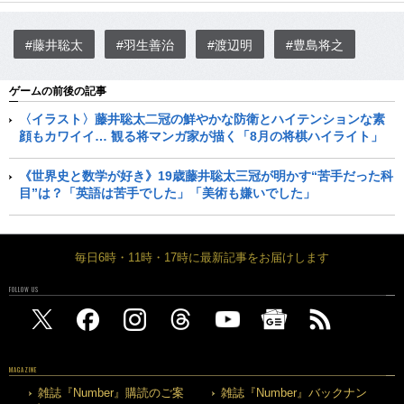
#藤井聡太
#羽生善治
#渡辺明
#豊島将之
ゲームの前後の記事
〈イラスト〉藤井聡太二冠の鮮やかな防衛とハイテンションな素
顔もカワイイ… 観る将マンガ家が描く「8月の将棋ハイライト」
《世界史と数学が好き》19歳藤井聡太三冠が明かす“苦手だった科
目”は？「英語は苦手でした」「美術も嫌いでした」
毎日6時・11時・17時に最新記事をお届けします
FOLLOW US
MAGAZINE
雑誌『Number』購読のご案
雑誌『Number』バックナン