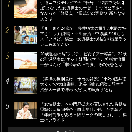
引退→フジテレビアナに転身、“22歳で突然引
退”となった女流棋士のナゼ…じつは公表され
なかった「降級点」“旧規定の実態”と新たな制
度とは
「ま、まだ24歳で」藤井聡太の棋聖7連覇の“異
常さ”「大山康晴・羽生善治・中原誠の16期も
スゴいけど」棋士・女流棋士の結婚＆出産ラッ
シュもめでたい
20歳退会のち“フジテレビ女子アナ転身”、22歳
の引退発表に“ネット疑問の声”も…将棋女流棋
士が悩んだ「非公表の旧制度」その実態とは
〈将棋の反則負け・ポカの背景〉“小2の藤井聡
太くん”や大山康晴、米長邦雄も経験…羽生善
治が大一番で味わった“大逆転負け”とは
「女性棋士」への門戸拡大が否決された将棋連
盟総会…福間香奈・西山朋佳が残した実績と
「年齢制限がある三段リーグの厳しさは…」棋
士のプライド