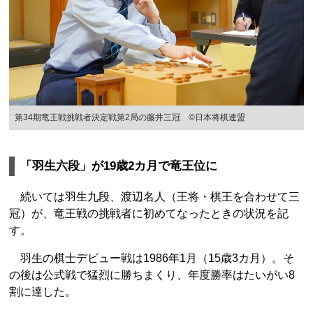
第34期竜王戦挑戦者決定戦第2局の藤井三冠 ©日本将棋連盟
「羽生六段」が19歳2カ月で竜王位に
続いては羽生九段、渡辺名人（王将・棋王を合わせて三
冠）が、竜王戦の挑戦者に初めてなったときの状況を記
す。
羽生の棋士デビュー戦は1986年1月（15歳3カ月）。そ
の後は公式戦で猛烈に勝ちまくり、年度勝率はたいがい8
割に達した。