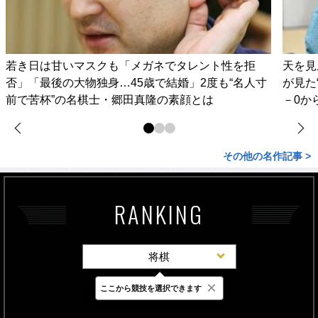
若き日は甘いマスクも「メガネでタレント性を拒
天を見
否」「最後の大物独身…45歳で結婚」2度も“名人寸
が見た
前で苦杯”の名棋士・郷田真隆の素顔とは
－0か
その他の名作記事 >
RANKING
将棋
×
ここから競技を選択できます
最新
24時間
週間