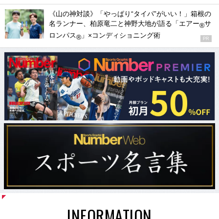
《山の神対談》「やっぱり“タイパ”がいい！」箱根の
名ランナー、柏原竜二と神野大地が語る「エアー
サ
®
ロンパス
」×コンディショニング術
®
PR
INFORMATION