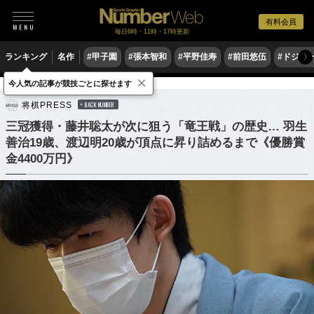
有料会員
毎日6時・11時・17時更新
ランキング
名作
#甲子園
#張本智和
#平野佳寿
#前田悠伍
#ドジャ
〉
×
今人気の記事が競技ごとに探せます
ゲーム
将棋
将棋PRESS
BACK NUMBER
三冠獲得・藤井聡太が次に狙う「竜王戦」の歴史… 羽生
善治19歳、渡辺明20歳が頂点に昇り詰めるまで《優勝賞
金4400万円》