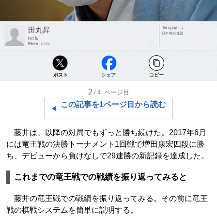
photograph by
田丸昇
日本将棋連盟
text by
Noboru Tamaru
ポスト
シェア
コピー
2
/4
ページ目
この記事を1ページ目から読む
藤井は、以降の対局でもずっと勝ち続けた。2017年6月
には竜王戦の決勝トーナメント1回戦で増田康宏四段に勝
ち、デビューから負けなしで29連勝の新記録を達成した。
これまでの竜王戦での戦績を振り返ってみると
藤井の竜王戦での戦績を振り返ってみる。その前に竜王
戦の棋戦システムを簡単に説明する。