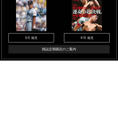
8/6
4/16
発売
発売
雑誌定期購読のご案内