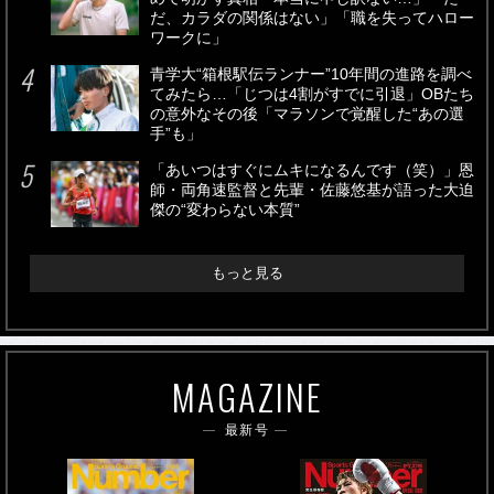
だ、カラダの関係はない」「職を失ってハロー
ワークに」
青学大“箱根駅伝ランナー”10年間の進路を調べ
てみたら…「じつは4割がすでに引退」OBたち
の意外なその後「マラソンで覚醒した“あの選
手”も」
「あいつはすぐにムキになるんです（笑）」恩
師・両角速監督と先輩・佐藤悠基が語った大迫
傑の“変わらない本質”
もっと見る
MAGAZINE
最新号