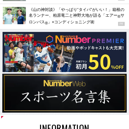
《山の神対談》「やっぱり“タイパ”がいい！」箱根の
名ランナー、柏原竜二と神野大地が語る「エアー
サ
®
ロンパス
」×コンディショニング術
®
PR
INFORMATION