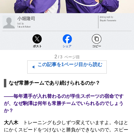
photograph by
小堀隆司
Shigeki Yamamoto
text by
Takashi Kohori
ポスト
シェア
コピー
2
/3
ページ目
この記事を1ページ目から読む
なぜ常勝チームであり続けられるのか？
――毎年選手が入れ替わるのが学生スポーツの宿命です
が、なぜ駒澤は何年も常勝チームでいられるのでしょう
か？
大八木
トレーニングも少しずつ変えていますよ。今はと
にかくスピードをつけないと勝負ができないので。スピー