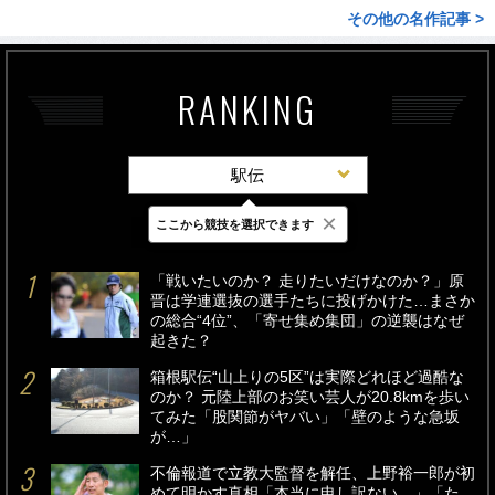
その他の名作記事 >
RANKING
駅伝
×
ここから競技を選択できます
最新
24時間
週間
「戦いたいのか？ 走りたいだけなのか？」原
晋は学連選抜の選手たちに投げかけた…まさか
の総合“4位”、「寄せ集め集団」の逆襲はなぜ
起きた？
箱根駅伝“山上りの5区”は実際どれほど過酷な
のか？ 元陸上部のお笑い芸人が20.8kmを歩い
てみた「股関節がヤバい」「壁のような急坂
が…」
不倫報道で立教大監督を解任、上野裕一郎が初
めて明かす真相「本当に申し訳ない…」「た