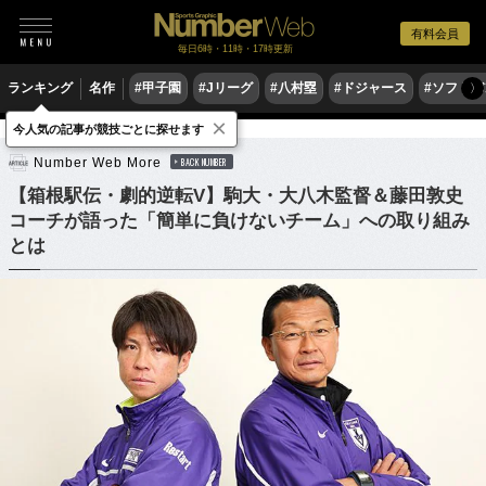
有料会員
毎日6時・11時・17時更新
ランキング
名作
#甲子園
#Jリーグ
#八村塁
#ドジャース
#ソフトバ
〉
×
今人気の記事が競技ごとに探せます
陸上
駅伝
Number Web More
BACK NUMBER
【箱根駅伝・劇的逆転V】駒大・大八木監督＆藤田敦史
コーチが語った「簡単に負けないチーム」への取り組み
とは