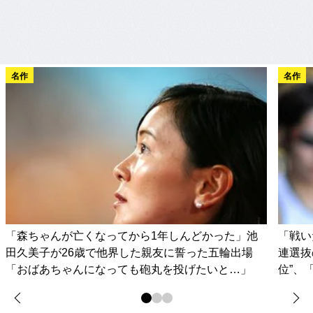
名作
名作
「森ちゃんが亡くなってから1年しんどかった」池
「戦い
田久美子が26歳で他界した親友に誓った五輪出場
連選抜
「おばあちゃんになっても砲丸を投げたいと…」
位”、