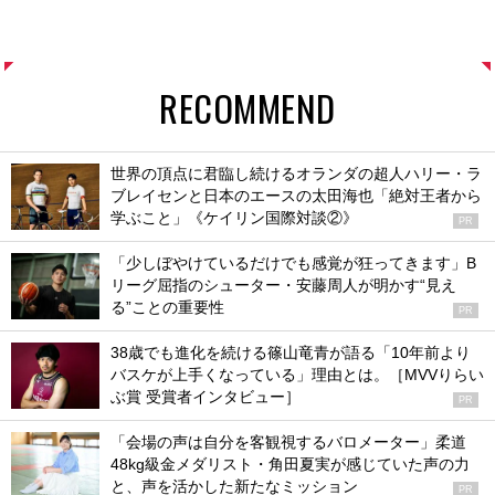
RECOMMEND
世界の頂点に君臨し続けるオランダの超人ハリー・ラ
ブレイセンと日本のエースの太田海也「絶対王者から
学ぶこと」《ケイリン国際対談②》
PR
「少しぼやけているだけでも感覚が狂ってきます」B
リーグ屈指のシューター・安藤周人が明かす“見え
る”ことの重要性
PR
38歳でも進化を続ける篠山竜青が語る「10年前より
バスケが上手くなっている」理由とは。［MVVりらい
ぶ賞 受賞者インタビュー］
PR
「会場の声は自分を客観視するバロメーター」柔道
48kg級金メダリスト・角田夏実が感じていた声の力
と、声を活かした新たなミッション
PR