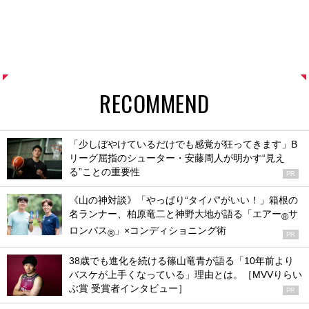
RECOMMEND
「少しぼやけているだけでも感覚が狂ってきます」B
リーグ屈指のシューター・安藤周人が明かす“見え
る”ことの重要性
PR
《山の神対談》「やっぱり“タイパ”がいい！」箱根の
名ランナー、柏原竜二と神野大地が語る「エアー
サ
®
ロンパス
」×コンディショニング術
®
PR
38歳でも進化を続ける篠山竜青が語る「10年前より
バスケが上手くなっている」理由とは。［MVVりらい
ぶ賞 受賞者インタビュー］
PR