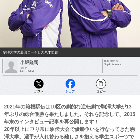
駒澤大学の藤田コーチと大八木監督
photograph by
小堀隆司
Shigeki Yamamoto
text by
Takashi Kohori
ポスト
シェア
コピー
2021年の箱根駅伝は10区の劇的な逆転劇で駒澤大学が13
年ぶりの総合優勝を果たしました。それを記念して、2015
年末のインタビュー記事を再公開します！
20年以上に亘り常に駅伝大会で優勝争いを行なってきた駒
澤大学。選手が入れ替わる難しさを抱える学生スポーツで