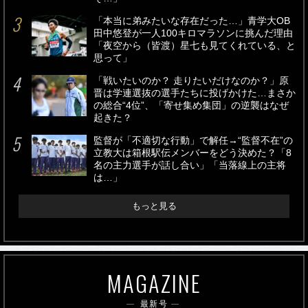
「本当に弟みたいな存在だった…」青学大OB
田中悠登が一人100キロマラソンに挑んだ理由
「夜空から（皆渡）星七も見てくれている、と
思って」
「戦いたいのか？ 走りたいだけなのか？」原
晋は学連選抜の選手たちに投げかけた…まさか
の総合“4位”、「寄せ集め集団」の逆襲はなぜ
起きた？
監督が「不適切な行動」で解任→“監督不在”の
立教大は箱根駅伝メンバーをどう決めた？「8
名の主力選手が話し合い」「当落線上の主将
は…」
もっと見る
MAGAZINE
最新号