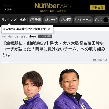
有料会員
毎日6時・11時・17時更新
ランキング
名作
#甲子園
#Jリーグ
#八村塁
#ドジャース
#ソフトバ
〉
×
今人気の記事が競技ごとに探せます
陸上
駅伝
Number Web More
BACK NUMBER
【箱根駅伝・劇的逆転V】駒大・大八木監督＆藤田敦史
コーチが語った「簡単に負けないチーム」への取り組み
とは
2021/01/03 14:30