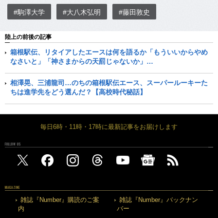
#駒澤大学
#大八木弘明
#藤田敦史
陸上の前後の記事
箱根駅伝、リタイアしたエースは何を語るか「もういいからやめ
なさいと」「神さまからの天罰じゃないか」…
相澤晃、三浦龍司…のちの箱根駅伝エース、スーパールーキーた
ちは進学先をどう選んだ？【高校時代秘話】
毎日6時・11時・17時に最新記事をお届けします
FOLLOW US
MAGAZINE
雑誌『Number』購読のご案
雑誌『Number』バックナン
内
バー