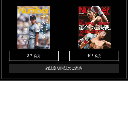
8/6
4/16
発売
発売
雑誌定期購読のご案内