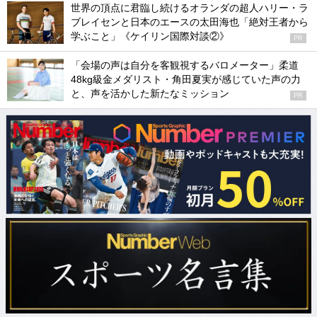
世界の頂点に君臨し続けるオランダの超人ハリー・ラ
ブレイセンと日本のエースの太田海也「絶対王者から
学ぶこと」《ケイリン国際対談②》
PR
「会場の声は自分を客観視するバロメーター」柔道
48kg級金メダリスト・角田夏実が感じていた声の力
と、声を活かした新たなミッション
PR