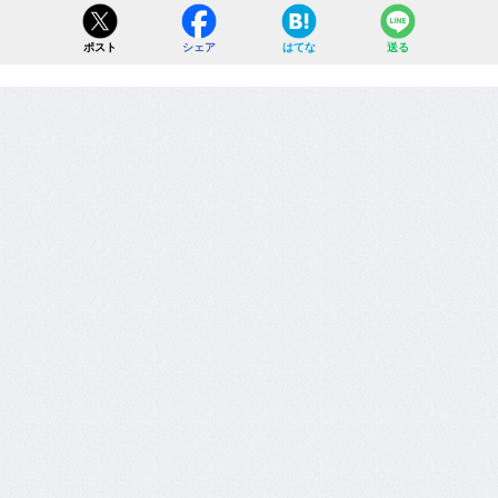
ポスト
シェア
はてな
送る