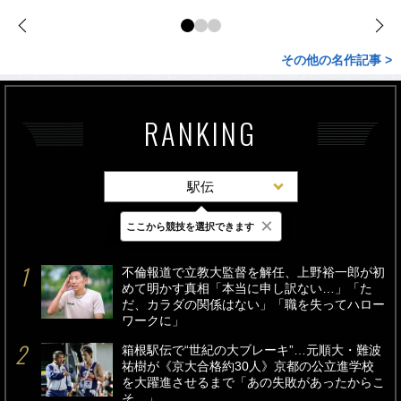
その他の名作記事 >
RANKING
駅伝
×
ここから競技を選択できます
最新
24時間
週間
不倫報道で立教大監督を解任、上野裕一郎が初
めて明かす真相「本当に申し訳ない…」「た
だ、カラダの関係はない」「職を失ってハロー
ワークに」
箱根駅伝で“世紀の大ブレーキ”…元順大・難波
祐樹が《京大合格約30人》京都の公立進学校
を大躍進させるまで「あの失敗があったからこ
そ…」