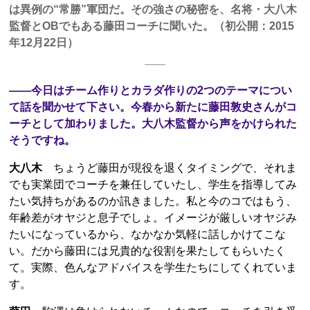
は異例の“常勝”軍団だ。その強さの秘密を、名将・大八木
監督とOBでもある藤田コーチに聞いた。（初公開：2015
年12月22日）
――今日はチーム作りとカラダ作りの2つのテーマについ
て話を聞かせて下さい。今春から新たに藤田敦史さんがコ
ーチとして加わりました。大八木監督から声をかけられた
そうですね。
大八木
ちょうど藤田が現役を退くタイミングで、それま
でも実業団でコーチを兼任していたし、学生を指導してみ
たい気持ちがあるのか訊きました。私と今のコではもう、
年齢差がオヤジと息子でしょ。イメージが厳しいオヤジみ
たいになっているから、なかなか気軽に話しかけてこな
い。だから藤田には兄貴的な役割を果たしてもらいたく
て。実際、色んなアドバイスを学生たちにしてくれていま
す。