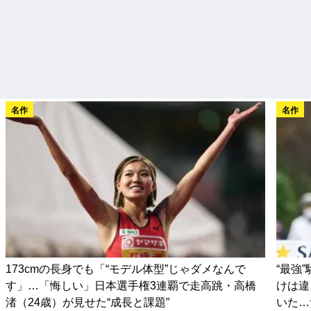
名作
名作
173cmの長身でも「“モデル体型”じゃダメなんで
“最強
す」…「悔しい」日本選手権3連覇で走高跳・高橋
けは違
渚（24歳）が見せた“成長と課題”
いた…