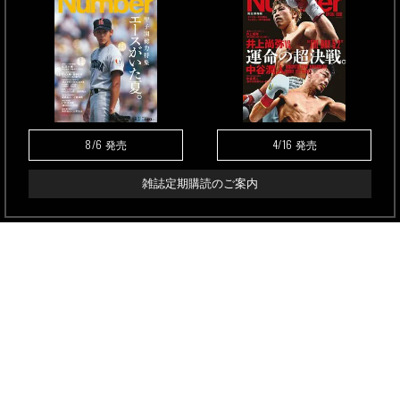
8/6
4/16
発売
発売
雑誌定期購読のご案内