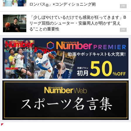
ロンパス
」×コンディショニング術
®
PR
「少しぼやけているだけでも感覚が狂ってきます」B
リーグ屈指のシューター・安藤周人が明かす“見え
る”ことの重要性
PR