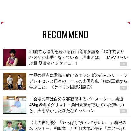
RECOMMEND
38歳でも進化を続ける篠山竜青が語る「10年前より
バスケが上手くなっている」理由とは。［MVVりらい
ぶ賞 受賞者インタビュー］
PR
世界の頂点に君臨し続けるオランダの超人ハリー・ラ
ブレイセンと日本のエースの太田海也「絶対王者から
学ぶこと」《ケイリン国際対談②》
PR
「会場の声は自分を客観視するバロメーター」柔道
48kg級金メダリスト・角田夏実が感じていた声の力
と、声を活かした新たなミッション
PR
《山の神対談》「やっぱり“タイパ”がいい！」箱根の
名ランナー、柏原竜二と神野大地が語る「エアー
サ
®