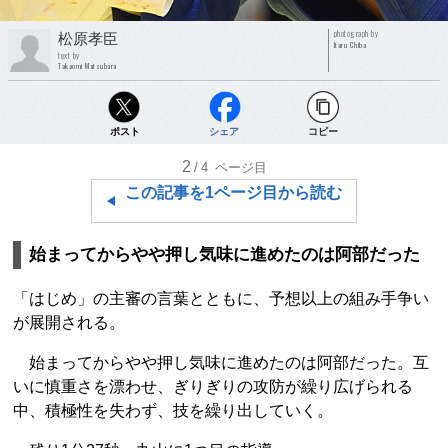
photograph by
松原孝臣
Itaru Chiba
text by
Takaomi Matsubara
ポスト
シェア
コピー
2
/4
ページ目
この記事を1ページ目から読む
始まってからやや押し気味に進めたのは阿部だった
「はじめ」の主審の言葉とともに、予想以上の組み手争い
が展開される。
始まってからやや押し気味に進めたのは阿部だった。互
いに慎重さを漂わせ、ぎりぎりの攻防が繰り広げられる
中、積極性を失わず、技を繰り出していく。