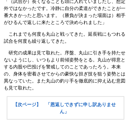
「（試合が）長くなることも頭に入れていましたし、想定
外ではなかったです。冷静に自分の柔道ができたことが一
番大きかったと思います。（勝負が決まった場面は）相手
がひるんで返しに来たところで決められました」
これまでも何度も丸山と戦ってきた。延長戦にもつれる
試合を何度も繰り返してきた。
研究の成果は見て取れた。序盤、丸山に引き手を持たせ
ないようにし、いつもより前傾姿勢をとる。丸山が得意と
する内股や巴投げを警戒してのことであったろう。本来
の、身体を密着させてからの豪快な担ぎ技を狙う姿勢とは
異なっていた。また丸山の釣り手を徹底的に抑え込む意図
も見て取れた。
【次ページ】 「恩返しできずに申し訳ありませ
ん」