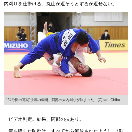
内刈りを仕掛ける。丸山が返そうとするが返せない。
“24分間の死闘”決着の瞬間。阿部の大内刈りが決まった (C)Itaru Chiba
ビデオ判定。結果、阿部の技あり。
畳を降りた阿部は、すべてから解放されたように、涙し