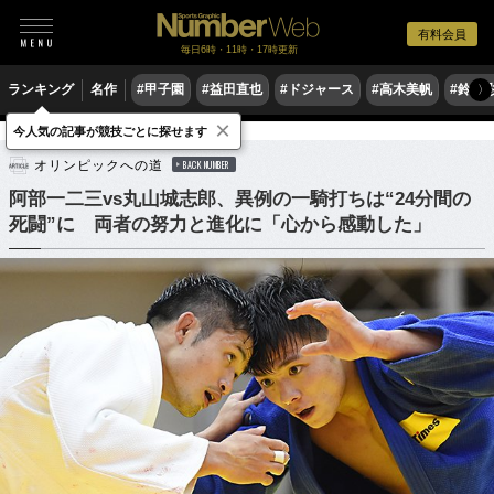
有料会員
毎日6時・11時・17時更新
ランキング
名作
#甲子園
#益田直也
#ドジャース
#高木美帆
#鈴木
〉
×
今人気の記事が競技ごとに探せます
格闘技
柔道
オリンピックへの道
BACK NUMBER
阿部一二三vs丸山城志郎、異例の一騎打ちは“24分間の
死闘”に 両者の努力と進化に「心から感動した」