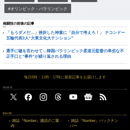
#オリンピック・パラリンピック
格闘技の前後の記事
「もうダメだ…」挫折した神童に「自分で考えろ！」 テコンドー
五輪代表3人“大東文化大テンション”
選手に嘘を言わせて…韓国パラリンピック柔道元監督の卑劣な不
正手口と“事件”が繰り返される理由
毎日6時・11時・17時に最新記事をお届けします
FOLLOW US
MAGAZINE
雑誌『Number』購読のご案
雑誌『Number』バックナン
内
バー