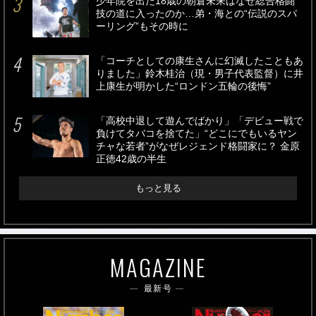
少年院を出た18歳の朝倉未来はなぜ総合格闘
技の道に入ったのか…弟・海との“伝説のスパ
ーリング”もその時に
「コーチとしての康生さんに幻滅したこともあ
りました」鈴木桂治（現・男子代表監督）に井
上康生が明かした“ロンドン五輪の後悔”
「高校中退して遊んでばかり」「デビュー戦で
負けてタバコを捨てた」“どこにでもいるヤン
チャな若者”がなぜレジェンド格闘家に？ 金原
正徳42歳の半生
もっと見る
MAGAZINE
最新号