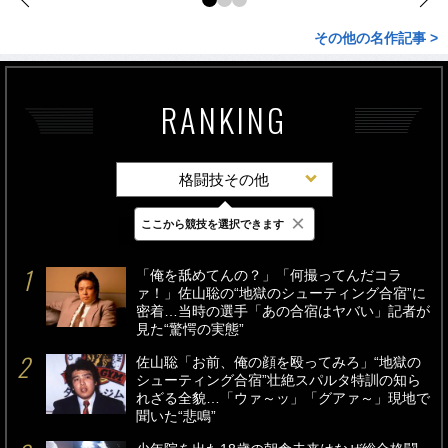
その他の名作記事 >
RANKING
格闘技その他
×
ここから競技を選択できます
最新
24時間
週間
「俺を舐めてんの？」「何撮ってんだコラ
ァ！」佐山聡の“地獄のシューティング合宿”に
密着…当時の選手「あの合宿はヤバい」記者が
見た“驚愕の実態”
佐山聡「お前、俺の顔を殴ってみろ」“地獄の
シューティング合宿”壮絶スパルタ特訓の知ら
れざる全貌…「ウァ～ッ」「グアァ～」現地で
聞いた“悲鳴”