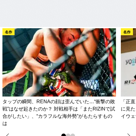
名作
名作
タップの瞬間、RENAの顔は歪んでいた…“衝撃の敗
「正直
戦”はなぜ起きたのか？ 対戦相手は「またRIZINで試
に見た
合がしたい」、“カラフルな海外勢”がもたらすもの
イウェ
は