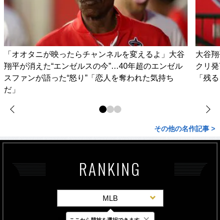
「オオタニが映ったらチャンネルを変えるよ」大谷
大谷翔
翔平が消えた“エンゼルスの今”…40年超のエンゼル
クリ発
スファンが語った“怒り”「恋人を奪われた気持ち
「残る
だ」
その他の名作記事 >
RANKING
MLB
×
ここから競技を選択できます