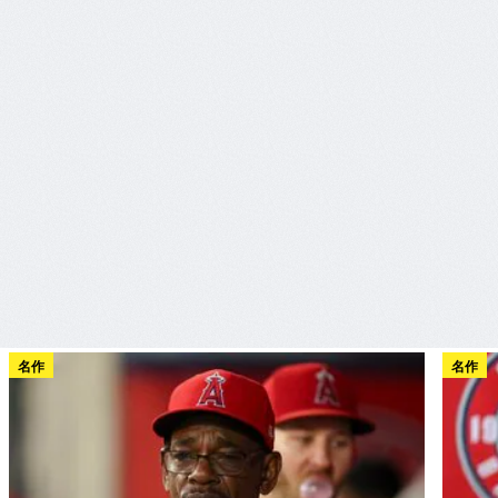
名作
名作