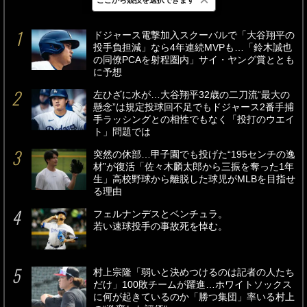
最新
24時間
週間
ドジャース電撃加入スクーバルで「大谷翔平の
投手負担減」なら4年連続MVPも…「鈴木誠也
の同僚PCAを射程圏内」サイ・ヤング賞ととも
に予想
左ひざに水が…大谷翔平32歳の二刀流“最大の
懸念”は規定投球回不足でもドジャース2番手捕
手ラッシングとの相性でもなく「投打のウエイ
ト」問題では
突然の休部…甲子園でも投げた“195センチの逸
材”が復活「佐々木麟太郎から三振を奪った1年
生」高校野球から離脱した球児がMLBを目指せ
る理由
フェルナンデスとベンチュラ。
若い速球投手の事故死を悼む。
村上宗隆「弱いと決めつけるのは記者の人たち
だけ」100敗チームが躍進…ホワイトソックス
に何が起きているのか「勝つ集団」率いる村上