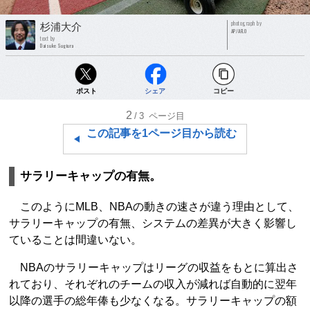
photograph by
杉浦大介
AP/AFLO
text by
Daisuke Sugiura
ポスト
シェア
コピー
2
/3
ページ目
この記事を1ページ目から読む
サラリーキャップの有無。
このようにMLB、NBAの動きの速さが違う理由として、
サラリーキャップの有無、システムの差異が大きく影響し
ていることは間違いない。
NBAのサラリーキャップはリーグの収益をもとに算出さ
れており、それぞれのチームの収入が減れば自動的に翌年
以降の選手の総年俸も少なくなる。サラリーキャップの額