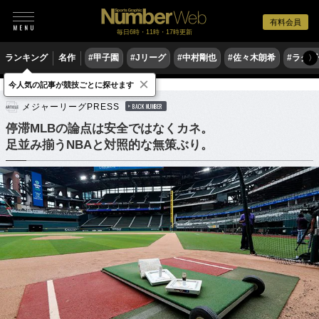
有料会員
毎日6時・11時・17時更新
ランキング
名作
#甲子園
#Jリーグ
#中村剛也
#佐々木朗希
#ラグ
〉
×
今人気の記事が競技ごとに探せます
野球
MLB
メジャーリーグPRESS
BACK NUMBER
停滞MLBの論点は安全ではなくカネ。
足並み揃うNBAと対照的な無策ぶり。