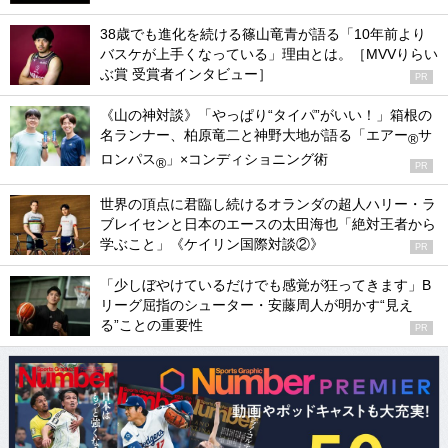
38歳でも進化を続ける篠山竜青が語る「10年前より
バスケが上手くなっている」理由とは。［MVVりらい
ぶ賞 受賞者インタビュー］
PR
《山の神対談》「やっぱり“タイパ”がいい！」箱根の
名ランナー、柏原竜二と神野大地が語る「エアー
サ
®
ロンパス
」×コンディショニング術
®
PR
世界の頂点に君臨し続けるオランダの超人ハリー・ラ
ブレイセンと日本のエースの太田海也「絶対王者から
学ぶこと」《ケイリン国際対談②》
PR
「少しぼやけているだけでも感覚が狂ってきます」B
リーグ屈指のシューター・安藤周人が明かす“見え
る”ことの重要性
PR