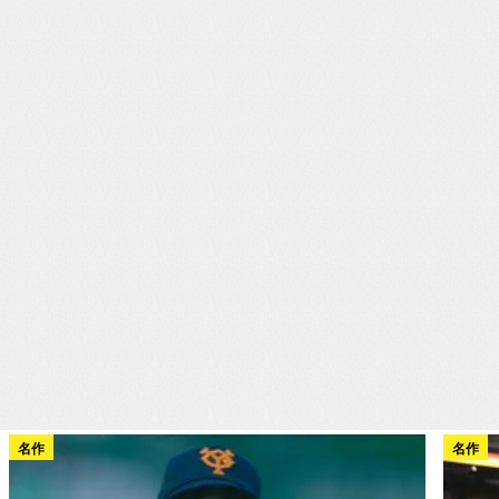
名作
名作