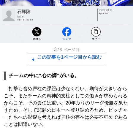
photograph by
石塚隆
Kyodo News
text by
Takashi Ishizuka
ポスト
シェア
コピー
3
/3
ページ目
この記事を1ページ目から読む
チームの中に“心の師”がいる。
打撃も含め戸柱の課題は少なくない。期待が大きいから
こそ、またチームの精神的支柱としての働きが求められる
からこそ、その責任は重い。20年ぶりのリーグ優勝を果た
すため、そして悲願の日本一へ登り詰めるため、ピッチャ
ーたちへの影響を考えれば戸柱の存在は必要不可欠である
ことは間違いない。