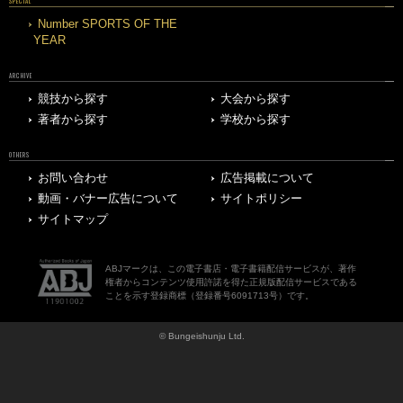
SPECIAL
Number SPORTS OF THE
YEAR
ARCHIVE
競技から探す
大会から探す
著者から探す
学校から探す
OTHERS
お問い合わせ
広告掲載について
動画・バナー広告について
サイトポリシー
サイトマップ
ABJマークは、この電子書店・電子書籍配信サービスが、著作
権者からコンテンツ使用許諾を得た正規版配信サービスである
ことを示す登録商標（登録番号6091713号）です。
© Bungeishunju Ltd.