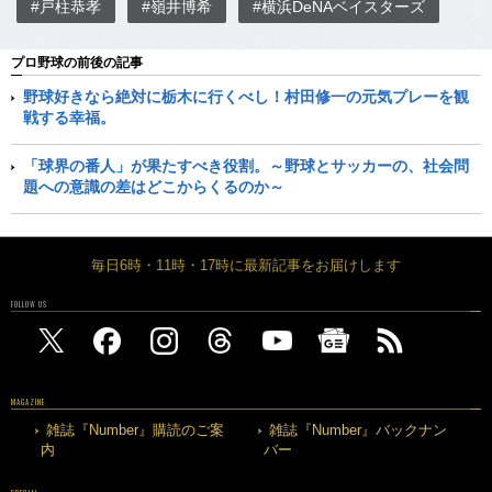
#戸柱恭孝
#嶺井博希
#横浜DeNAベイスターズ
プロ野球の前後の記事
野球好きなら絶対に栃木に行くべし！村田修一の元気プレーを観
戦する幸福。
「球界の番人」が果たすべき役割。～野球とサッカーの、社会問
題への意識の差はどこからくるのか～
毎日6時・11時・17時に最新記事をお届けします
FOLLOW US
MAGAZINE
雑誌『Number』購読のご案
雑誌『Number』バックナン
内
バー