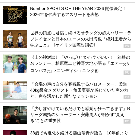
Number SPORTS OF THE YEAR 2026 開催決定！
2026年を代表するアスリートを表彰
世界の頂点に君臨し続けるオランダの超人ハリー・ラ
ブレイセンと日本のエースの太田海也「絶対王者から
学ぶこと」《ケイリン国際対談②》
PR
《山の神対談》「やっぱり“タイパ”がいい！」箱根の
名ランナー、柏原竜二と神野大地が語る「エアー
サ
®
ロンパス
」×コンディショニング術
®
PR
「会場の声は自分を客観視するバロメーター」柔道
48kg級金メダリスト・角田夏実が感じていた声の力
と、声を活かした新たなミッション
PR
「少しぼやけているだけでも感覚が狂ってきます」B
リーグ屈指のシューター・安藤周人が明かす“見え
る”ことの重要性
PR
38歳でも進化を続ける篠山竜青が語る「10年前より