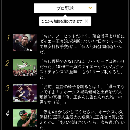
プロ野球
×
ここから競技を選択できます
最新
24時間
週間
「おい、ノーヒットだぞ？」落合博満より前に
ダイエー王貞治が決断していた“日本シリーズ
で無安打投手交代”…「個人記録は関係ないん
だ」
「もし優勝できなければ、パ・リーグは終わり
だった」1999年王貞治ダイエーがつかんだ“ラ
ストチャンス”の意味「もう1リーグ制やろな、
と」
「お前、監督の椅子を蹴るとは！」「蹴ってな
いですよ！」ホークス城島健司と王貞治の“大
騒動”の真相「俺、王さんに当たられた唯一の
男です（笑）」
「僕を4番から外してください」ホークス小久
保裕紀“選手人生最大の危機”に王貞治は何と答
えたか…「あれで逃げていたら、次も逃げてい
た」