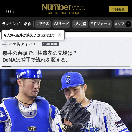
有料会員
毎日6時・11時・17時更新
ランキング
名作
#甲子園
#Jリーグ
#八村塁
#ドジャース
#ソフトバ
〉
×
今人気の記事が競技ごとに探せます
野球
プロ野球
ハマ街ダイアリー
BACK NUMBER
嶺井の台頭で戸柱恭孝の立場は？
DeNAは捕手で流れを変える。