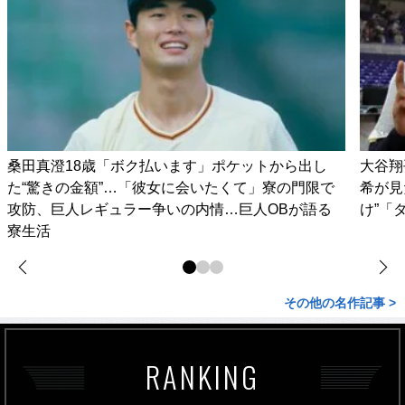
桑田真澄18歳「ボク払います」ポケットから出し
大谷翔
た“驚きの金額”…「彼女に会いたくて」寮の門限で
希が見
攻防、巨人レギュラー争いの内情…巨人OBが語る
け”「
寮生活
その他の名作記事 >
RANKING