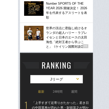
Number SPORTS OF THE
YEAR 2026 開催決定！ 2026
年を代表するアスリートを表
彰
世界の頂点に君臨し続けるオ
ランダの超人ハリー・ラブレ
イセンと日本のエースの太田
海也「絶対王者から学ぶこ
と」《ケイリン国際対談②》
PR
RANKING
Jリーグ
最新
24時間
週間
「上手すぎて近寄りがたかった」若き日
「
の中田英寿が恐れた男・財前宣之が明か
の