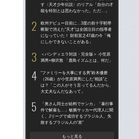
す〈天才少年伝説〉のリアル「自分の才
す
能を特別とは思わなかった。ただ…」
能
欧州デビュー目前に…3度の前十字靭帯
欧
断裂で消えた“天才”は全国注目の指導者
断裂
になっていた！ 財前宣之47歳の今「俺
にな
にしかできないことがある」
に
＜バンディエラ対談・完全版＞ 小笠原
「
満男×柳沢敦 「鹿島イズムとは、何だ」
優
て…
“ファミリーを大事にする男”鈴木優磨
に
（26歳）が小笠原満男にした“相談”と
は？「この人がそう言ってるんだから、
シマ
大丈夫なんだなあって」
切り
「奥さん同士が給料でケンカ」「暴行事
「僕
件で解雇も…」敏腕サッカー代理人に聞
専務
く、Jリーグで成功するブラジル人、失
の英
敗するブラジル人の“差”
よ
もっと見る