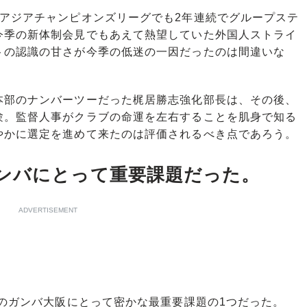
アジアチャンピオンズリーグでも2年連続でグループステ
今季の新体制会見でもあえて熱望していた外国人ストライ
トの認識の甘さが今季の低迷の一因だったのは間違いな
部のナンバーツーだった梶居勝志強化部長は、その後、
験。監督人事がクラブの命運を左右することを肌身で知る
やかに選定を進めて来たのは評価されるべき点であろう。
ンバにとって重要課題だった。
ADVERTISEMENT
のガンバ大阪にとって密かな最重要課題の1つだった。