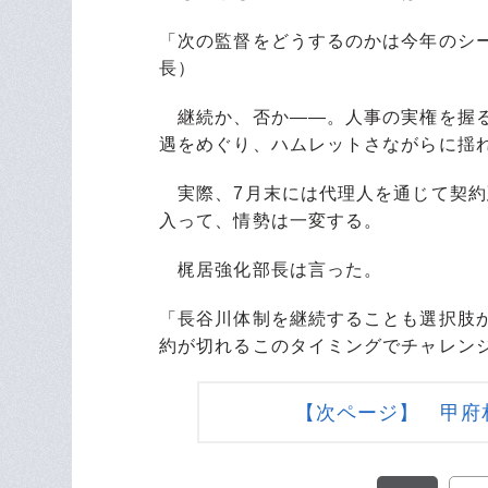
「次の監督をどうするのかは今年のシ
長）
継続か、否か――。人事の実権を握る
遇をめぐり、ハムレットさながらに揺
実際、7月末には代理人を通じて契約
入って、情勢は一変する。
梶居強化部長は言った。
「長谷川体制を継続することも選択肢
約が切れるこのタイミングでチャレン
【次ページ】 甲府相