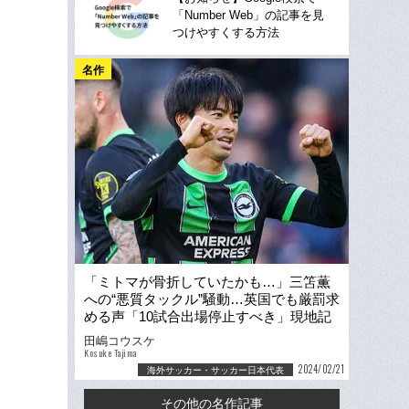
「Number Web」の記事を見
つけやすくする方法
名作
「ミトマが骨折していたかも…」三笘薫
への“悪質タックル”騒動…英国でも厳罰求
める声「10試合出場停止すべき」現地記
者が取材した“その後”
田嶋コウスケ
Kosuke Tajima
2024/02/21
海外サッカー・サッカー日本代表
その他の名作記事