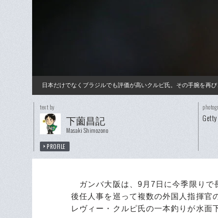
日本だけでなくブラジルでも評価が高いクルピ氏。その手腕を再び
text by
photog
Getty
下薗昌記
Masaki Shimozono
PROFILE
ガンバ大阪は、9月7日に今季限りで
後任人事を巡って複数の外国人指揮官
レヴィー・クルピ氏の一本釣りが水面