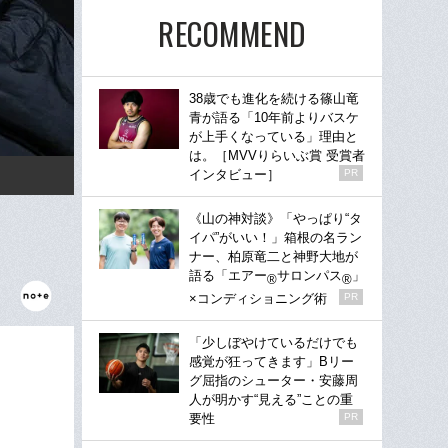
RECOMMEND
38歳でも進化を続ける篠山竜
青が語る「10年前よりバスケ
が上手くなっている」理由と
は。［MVVりらいぶ賞 受賞者
インタビュー］
PR
《山の神対談》「やっぱり“タ
イパ”がいい！」箱根の名ラン
ナー、柏原竜二と神野大地が
語る「エアー
サロンパス
」
®
®
×コンディショニング術
PR
「少しぼやけているだけでも
感覚が狂ってきます」Bリー
グ屈指のシューター・安藤周
人が明かす“見える”ことの重
要性
PR