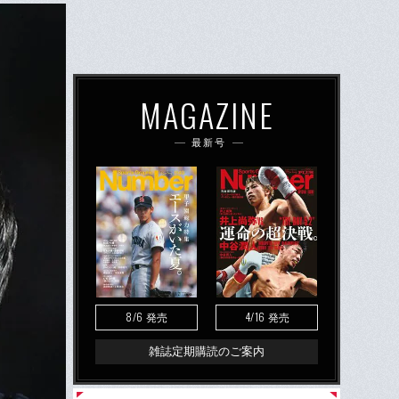
MAGAZINE
最新号
8/6
4/16
発売
発売
雑誌定期購読のご案内