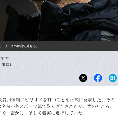
、Jリーグの舞台で見せる。
raph by
 Images
長谷川体制にピリオドを打つことを正式に発表した。その
の名前が各スポーツ紙で取りざたされたが、実のところ、
下で、密かに、そして着実に進行していた。