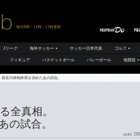
毎日6時・11時・17時更新
Jリーグ
海外サッカー
サッカー日本代表
ゴルフ
フィギュア
バスケットボール
バレーボール
他競技
。長谷川体制終焉を決めたあの試合。
る全真相。
あの試合。
201
posted