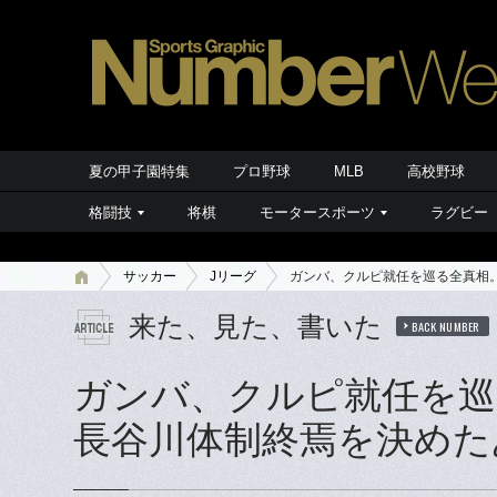
夏の甲子園特集
プロ野球
MLB
高校野球
格闘技
将棋
モータースポーツ
ラグビー
サッカー
Jリーグ
ガンバ、クルピ就任を巡る全真相
来た、見た、書いた
BACK NUMBER
ガンバ、クルピ就任を巡
長谷川体制終焉を決めた