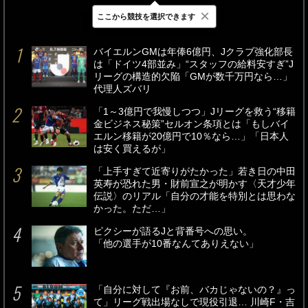
×
ここから競技を選択できます
最新
24時間
週間
バイエルンGMは年俸6億円、Jクラブ強化部長
は「ドイツ4部並み」“スタッフの給料安すぎ”J
リーグの構造的欠陥「GMが数千万円なら…」
代理人ズバリ
「1～3億円で我慢しつつ」Jリーグを救う“移籍
金ビジネス秘策”セルオン条項とは「もしバイ
エルン移籍が20億円で10％なら…」「日本人
は安く買えるが」
「上手すぎて近寄りがたかった」若き日の中田
英寿が恐れた男・財前宣之が明かす〈天才少年
伝説〉のリアル「自分の才能を特別とは思わな
かった。ただ…」
ピクシーが語るJと背番号への思い。
「他の選手が10番なんてありえない」
「自分に対して『お前、バカじゃないの？』っ
て」リーグ戦出場なしで現役引退… 川崎F・吉