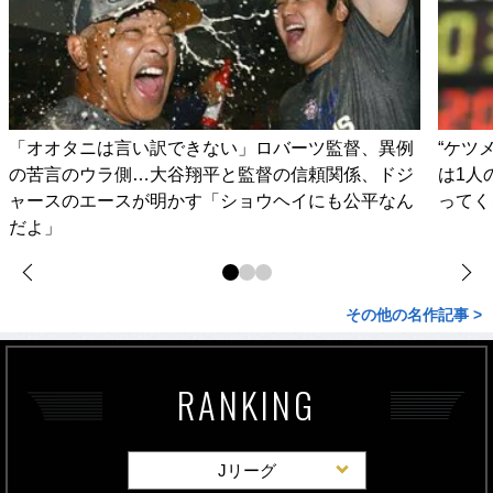
「オオタニは言い訳できない」ロバーツ監督、異例
“ケツ
の苦言のウラ側…大谷翔平と監督の信頼関係、ドジ
は1人
ャースのエースが明かす「ショウヘイにも公平なん
ってく
だよ」
その他の名作記事 >
RANKING
Jリーグ