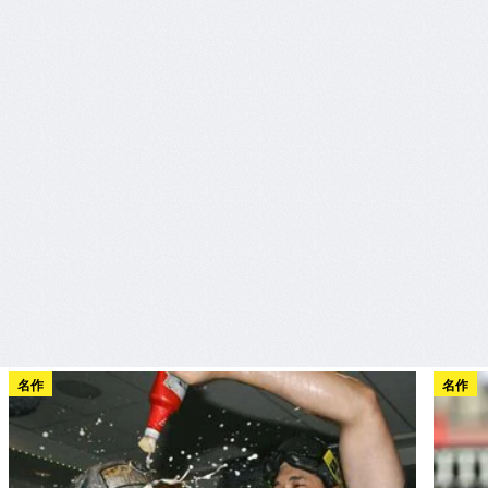
名作
名作