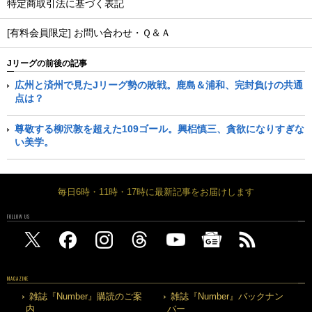
特定商取引法に基づく表記
[有料会員限定] お問い合わせ・Ｑ＆Ａ
Jリーグの前後の記事
広州と済州で見たJリーグ勢の敗戦。鹿島＆浦和、完封負けの共通
点は？
尊敬する柳沢敦を超えた109ゴール。興梠慎三、貪欲になりすぎな
い美学。
毎日6時・11時・17時に最新記事をお届けします
FOLLOW US
MAGAZINE
雑誌『Number』購読のご案
雑誌『Number』バックナン
内
バー