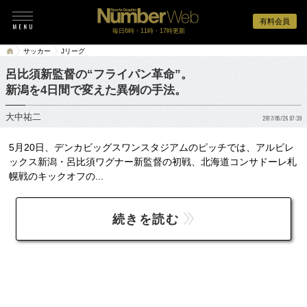
有料会員
毎日6時・11時・17時更新
サッカー
Jリーグ
呂比須新監督の“フライパン革命”。
新潟を4日間で変えた異例の手法。
大中祐二
2017/05/26 07:30
5月20日、デンカビッグスワンスタジアムのピッチでは、アルビレ
ックス新潟・呂比須ワグナー新監督の初戦、北海道コンサドーレ札
幌戦のキックオフの...
続きを読む