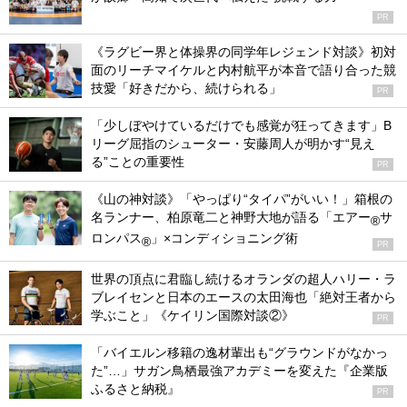
PR
《ラグビー界と体操界の同学年レジェンド対談》初対
面のリーチマイケルと内村航平が本音で語り合った競
技愛「好きだから、続けられる」
PR
「少しぼやけているだけでも感覚が狂ってきます」B
リーグ屈指のシューター・安藤周人が明かす“見え
る”ことの重要性
PR
《山の神対談》「やっぱり“タイパ”がいい！」箱根の
名ランナー、柏原竜二と神野大地が語る「エアー
サ
®
ロンパス
」×コンディショニング術
®
PR
世界の頂点に君臨し続けるオランダの超人ハリー・ラ
ブレイセンと日本のエースの太田海也「絶対王者から
学ぶこと」《ケイリン国際対談②》
PR
「バイエルン移籍の逸材輩出も“グラウンドがなかっ
た”…」サガン鳥栖最強アカデミーを変えた『企業版
ふるさと納税』
PR