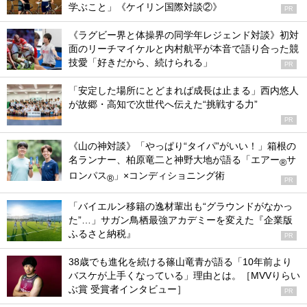
学ぶこと」《ケイリン国際対談②》
PR
《ラグビー界と体操界の同学年レジェンド対談》初対
面のリーチマイケルと内村航平が本音で語り合った競
技愛「好きだから、続けられる」
PR
「安定した場所にとどまれば成長は止まる」西内悠人
が故郷・高知で次世代へ伝えた“挑戦する力”
PR
《山の神対談》「やっぱり“タイパ”がいい！」箱根の
名ランナー、柏原竜二と神野大地が語る「エアー
サ
®
ロンパス
」×コンディショニング術
®
PR
「バイエルン移籍の逸材輩出も“グラウンドがなかっ
た”…」サガン鳥栖最強アカデミーを変えた『企業版
ふるさと納税』
PR
38歳でも進化を続ける篠山竜青が語る「10年前より
バスケが上手くなっている」理由とは。［MVVりらい
ぶ賞 受賞者インタビュー］
PR