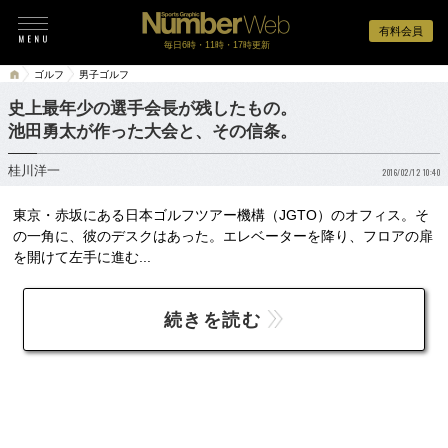
有料会員
毎日6時・11時・17時更新
ゴルフ
男子ゴルフ
史上最年少の選手会長が残したもの。
池田勇太が作った大会と、その信条。
桂川洋一
2016/02/12 10:40
東京・赤坂にある日本ゴルフツアー機構（JGTO）のオフィス。そ
の一角に、彼のデスクはあった。エレベーターを降り、フロアの扉
を開けて左手に進む...
続きを読む