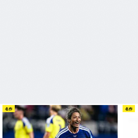
名作
名作