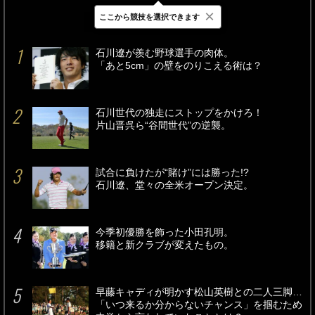
×
ここから競技を選択できます
最新
24時間
週間
石川遼が羨む野球選手の肉体。
「あと5cm」の壁をのりこえる術は？
石川世代の独走にストップをかけろ！
片山晋呉ら“谷間世代”の逆襲。
試合に負けたが“賭け”には勝った!?
石川遼、堂々の全米オープン決定。
今季初優勝を飾った小田孔明。
移籍と新クラブが変えたもの。
早藤キャディが明かす松山英樹との二人三脚…
「いつ来るか分からないチャンス」を掴むため