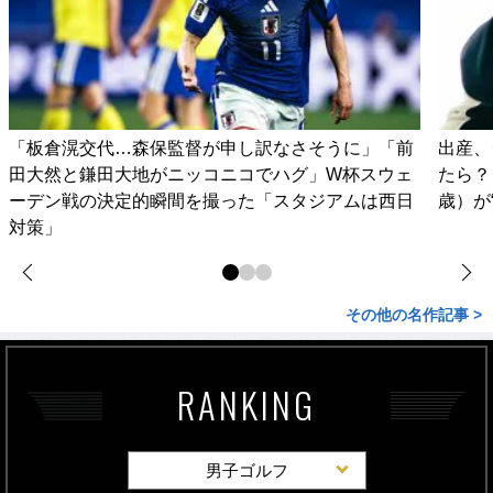
「板倉滉交代…森保監督が申し訳なさそうに」「前
出産、
田大然と鎌田大地がニッコニコでハグ」W杯スウェ
たら？
ーデン戦の決定的瞬間を撮った「スタジアムは西日
歳）が
対策」
その他の名作記事 >
RANKING
男子ゴルフ