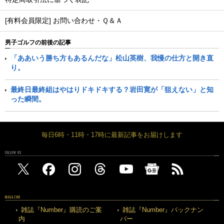
[有料会員限定] お問い合わせ・Ｑ＆Ａ
男子ゴルフの前後の記事
「ああいう勝ち方もあるんだな」松山英樹、我慢の仕方と開き直
り。
最終日最終組はやはりドキドキする？岩田寛が「狙えない」と知
った瞬間。
毎日6時・11時・17時に最新記事をお届けします
FOLLOW US
MAGAZINE
雑誌『Number』購読のご案
雑誌『Number』バックナン
内
バー