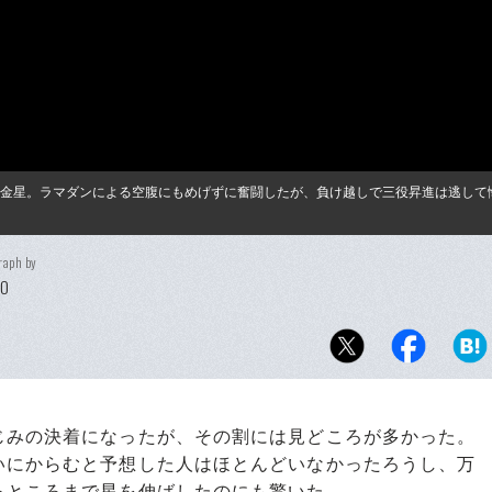
の金星。ラマダンによる空腹にもめげずに奮闘したが、負け越しで三役昇進は逃して
raph by
DO
みの決着になったが、その割には見どころが多かった。
いにからむと予想した人はほとんどいなかったろうし、万
るところまで星を伸ばしたのにも驚いた。