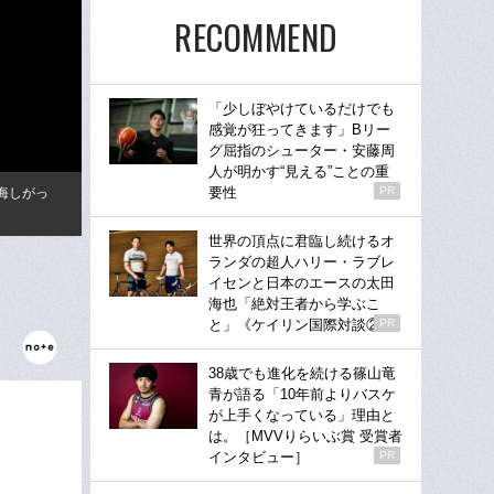
RECOMMEND
「少しぼやけているだけでも
感覚が狂ってきます」Bリー
グ屈指のシューター・安藤周
人が明かす“見える”ことの重
要性
PR
悔しがっ
世界の頂点に君臨し続けるオ
ランダの超人ハリー・ラブレ
イセンと日本のエースの太田
海也「絶対王者から学ぶこ
と」《ケイリン国際対談②》
PR
38歳でも進化を続ける篠山竜
青が語る「10年前よりバスケ
が上手くなっている」理由と
は。［MVVりらいぶ賞 受賞者
インタビュー］
PR