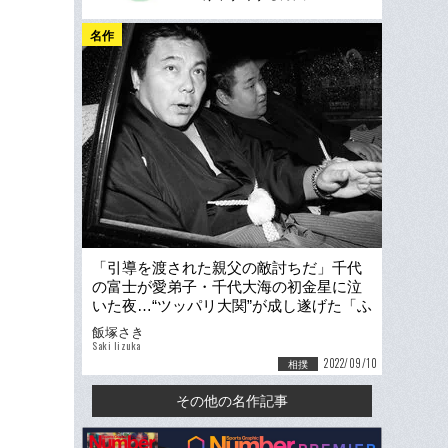
名作
「引導を渡された親父の敵討ちだ」千代
の富士が愛弟子・千代大海の初金星に泣
いた夜…“ツッパリ大関”が成し遂げた「ふ
たつの親孝行」
飯塚さき
Saki Iizuka
2022/09/10
相撲
その他の名作記事