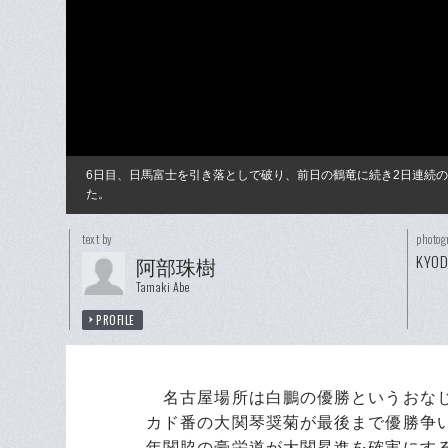
6日目、日馬富士を引き落としで破り、前日の鶴竜に続き2日連続
た。
text by
photog
KYO
阿部珠樹
Tamaki Abe
PROFILE
名古屋場所は白鵬の優勝というおなじ
カド番の大関琴奨菊が最後まで優勝争
年関脇の豪栄道が大関昇進を確実にす