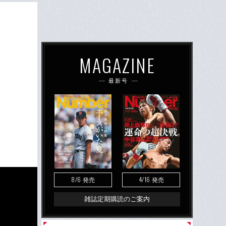
MAGAZINE
最新号
8/6
4/16
発売
発売
雑誌定期購読のご案内