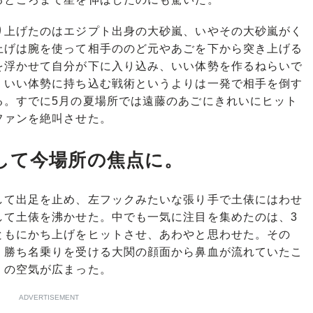
上げたのはエジプト出身の大砂嵐、いやその大砂嵐がく
上げは腕を使って相手ののど元やあごを下から突き上げる
を浮かせて自分が下に入り込み、いい体勢を作るねらいで
、いい体勢に持ち込む戦術というよりは一発で相手を倒す
る。すでに5月の夏場所では遠藤のあごにきれいにヒット
ファンを絶叫させた。
して今場所の焦点に。
て出足を止め、左フックみたいな張り手で土俵にはわせ
して土俵を沸かせた。中でも一気に注目を集めたのは、3
ともにかち上げをヒットさせ、あわやと思わせた。その
、勝ち名乗りを受ける大関の顔面から鼻血が流れていたこ
」の空気が広まった。
ADVERTISEMENT