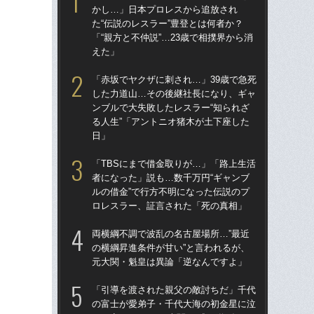
かし…」日本プロレスから追放され
の横
た“伝説のレスラー”豊登とは何者か？
元
「“親方と不仲説”…23歳で相撲界から消
えた」
「赤
し
「赤坂でヤクザに刺され…」39歳で急死
ンブ
した力道山…その後継社長になり、ギャ
る人
ンブルで大失敗したレスラー“知られざ
日
る人生”「アントニオ猪木が土下座した
日」
「非
か
「TBSにまで借金取りが…」「路上生活
た“
者になった」説も…数千万円“ギャンブ
「“
ルの借金”で行方不明になった伝説のプ
え
ロレスラー、証言された「死の真相」
「T
両横綱不調で波乱の名古屋場所…”最近
者に
の横綱昇進条件が甘い”と言われるが、
ルの
元大関・魁皇は異論「逆なんですよ」
ロ
「引導を渡された親父の敵討ちだ」千代
「
の富士が愛弟子・千代大海の初金星に泣
フワ