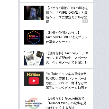
【バボラの新作】NYの輝きを
纏う。「PURE DRIVE」と最
新シューズに限定モデルが登
場
PR
【同僚や仲間とお得に】
NumberPREMIER法人プラン
が募集スタート！
【登録無料】Numberメールマ
ガジン好評配信中。スポーツ
の「今」をメールでお届け！
YouTubeチャンネル登録者数
60,000人突破！バレーボール
や陸上、バスケ、野球などの
選手のインタビューを動画で
【お知らせ】Google検索で
「Number Web」の記事を見
つけやすくする方法