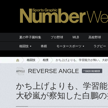
夏の甲子園特集
プロ野球
MLB
高校野球
格闘技
将棋
モータースポーツ
ラグビー
格闘技
相撲
かち上げよりも、学習能力が怖い。大砂
REVERSE ANGLE
BACK NUMBER
かち上げよりも、学習能
大砂嵐が察知した白鵬の