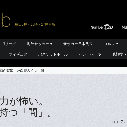
毎日6時・11時・17時更新
Jリーグ
海外サッカー
サッカー日本代表
ゴルフ
フィギュア
バスケットボール
バレーボール
他競技
嵐が察知した白鵬の持つ「間」。
力が怖い。
持つ「間」。
201
posted