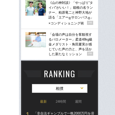
《山の神対談》「やっぱり“タ
イパ”がいい！」箱根の名ラン
ナー、柏原竜二と神野大地が
語る「エアー
サロンパス
」
®
®
×コンディショニング術
PR
「会場の声は自分を客観視す
るバロメーター」柔道48kg級
金メダリスト・角田夏実が感
じていた声の力と、声を活か
した新たなミッション
PR
RANKING
相撲
最新
24時間
週間
「非合法ギャンブルで一晩2000万円を溶
両横