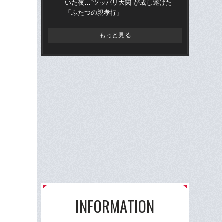
いた夜…“ツッパリ大関”が成し遂げた
た
「ふたつの親孝行」
子た
もっと見る
INFORMATION