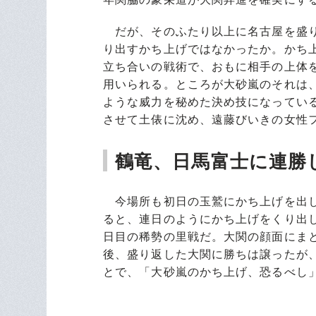
だが、そのふたり以上に名古屋を盛り
り出すかち上げではなかったか。かち
立ち合いの戦術で、おもに相手の上体
用いられる。ところが大砂嵐のそれは
ような威力を秘めた決め技になってい
させて土俵に沈め、遠藤びいきの女性
鶴竜、日馬富士に連勝
今場所も初日の玉鷲にかち上げを出し
ると、連日のようにかち上げをくり出
日目の稀勢の里戦だ。大関の顔面にま
後、盛り返した大関に勝ちは譲ったが
とで、「大砂嵐のかち上げ、恐るべし