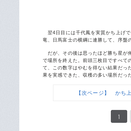
翌4日目には千代鳳を実質かち上げで
竜、日馬富士の横綱に連勝して、序盤
だが、その後は思ったほど勝ち星が伸
で場所を終えた。前頭三枚目ですべて
て、この数字はやむを得ない結果だっ
果を実感できた、収穫の多い場所だっ
【次ページ】 かち
1