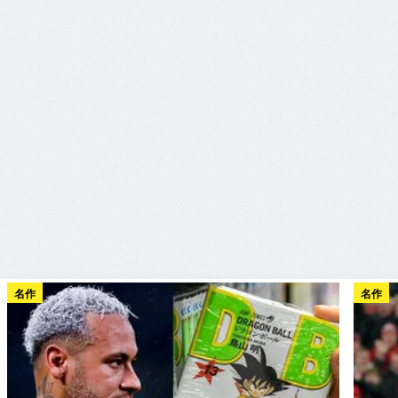
名作
名作