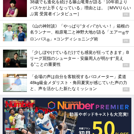
38歳でも進化を続ける篠山竜青が語る「10年前より
バスケが上手くなっている」理由とは。［MVVりらい
ぶ賞 受賞者インタビュー］
PR
《山の神対談》「やっぱり“タイパ”がいい！」箱根の
名ランナー、柏原竜二と神野大地が語る「エアー
サ
®
ロンパス
」×コンディショニング術
®
PR
「少しぼやけているだけでも感覚が狂ってきます」B
リーグ屈指のシューター・安藤周人が明かす“見え
る”ことの重要性
PR
「会場の声は自分を客観視するバロメーター」柔道
48kg級金メダリスト・角田夏実が感じていた声の力
と、声を活かした新たなミッション
PR