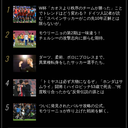
W杯「カオスより秩序のチームが勝った」こと
でトレンドはどう変わる？ ドイツ人記者が読
む「スペインサッカーがこの先10年正解とは
限らないが」
モウリーニョの第2期は一味違う！
チェルシーの攻撃志向に膨らむ期待。
ダーツ、柔術、ポロにプロレスまで。
異業種転身をしたサッカー選手たち。
「トミヤスは必ず大物になるぞ」「ホンダはサ
ムライ」闘将ミハイロビッチ53歳で死去…“何
度殴り合ったかな”反骨伝説の源とは
ついに発見されたバルサ攻略の公式。
モウリーニョが作り上げた戦術を解く。