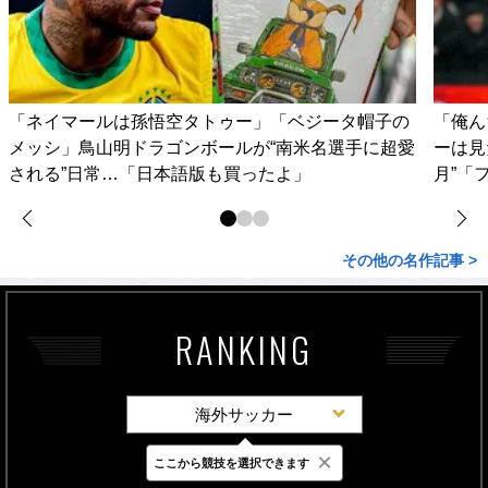
「ネイマールは孫悟空タトゥー」「ベジータ帽子の
「俺ん
メッシ」鳥山明ドラゴンボールが“南米名選手に超愛
ーは見
される”日常…「日本語版も買ったよ」
月”「
その他の名作記事 >
RANKING
海外サッカー
×
ここから競技を選択できます
最新
24時間
週間