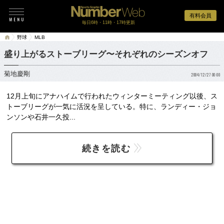
有料会員
毎日6時・11時・17時更新
野球
MLB
盛り上がるストーブリーグ〜それぞれのシーズンオフ
菊地慶剛
2004/12/27 00:00
12月上旬にアナハイムで行われたウィンターミーティング以後、ス
トーブリーグが一気に活況を呈している。特に、ランディー・ジョ
ンソンや石井一久投...
続きを読む