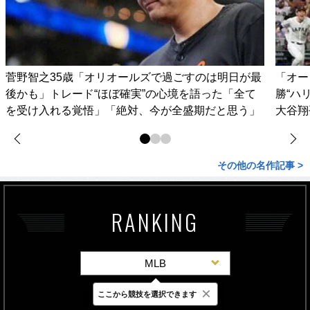
菅野智之35歳「オリオールズで過ごすのは明日が最
「オー
後かも」トレード“ほぼ確実”の心境を語った「全て
勝“ハ
を受け入れる覚悟」「絶対、今が全盛期だと思う」
大谷翔
その他の名作記事 >
RANKING
MLB
×
ここから競技を選択できます
最新
24時間
週間