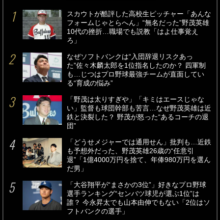
スカウトが酷評した高校生ピッチャー「あんな
フォームじゃとらへん」“無名だった”野茂英雄
10代の挫折…職場でも説教「はよ仕事覚え
ろ」
なぜソフトバンクは“入団辞退リスクあっ
た”佐々木麟太郎を1位指名したのか？ 四軍制
も…じつはプロ野球最強チームが直面してい
る“育成の悩み”
「野茂は太りすぎや」「キミはエースじゃな
い」監督も球団幹部も苦言…なぜ野茂英雄は近
鉄と決裂した？ 野茂が怒った“あるコーチの退
団”
「どうせメジャーでは通用せん」批判も…近鉄
も予想外だった、野茂英雄26歳の“任意引
退”「1億4000万円を捨て、年俸980万円を選ん
だ男」
「大谷翔平が“まさかの3位”」好きなプロ野球
選手ランキング“センバツ球児が選ぶ1位”は
誰？ 今永昇太でも山本由伸でもない「2位はソ
フトバンクの選手」