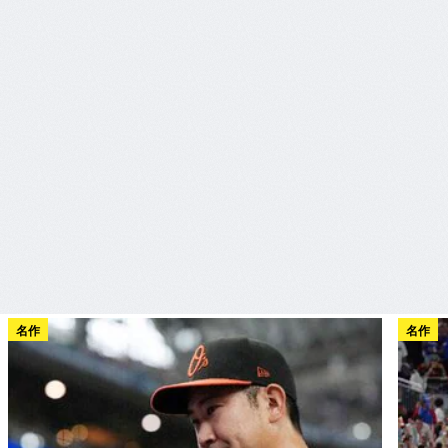
名作
名作