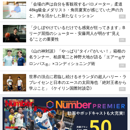
「会場の声は自分を客観視するバロメーター」柔道
48kg級金メダリスト・角田夏実が感じていた声の力
と、声を活かした新たなミッション
PR
「少しぼやけているだけでも感覚が狂ってきます」B
リーグ屈指のシューター・安藤周人が明かす“見え
る”ことの重要性
PR
《山の神対談》「やっぱり“タイパ”がいい！」箱根の
名ランナー、柏原竜二と神野大地が語る「エアー
サ
®
ロンパス
」×コンディショニング術
®
PR
世界の頂点に君臨し続けるオランダの超人ハリー・ラ
ブレイセンと日本のエースの太田海也「絶対王者から
学ぶこと」《ケイリン国際対談②》
PR