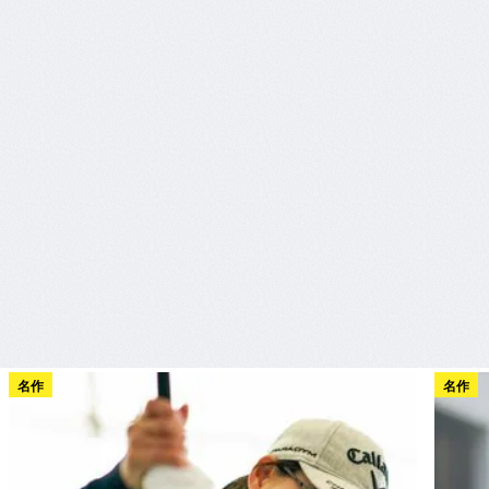
名作
名作