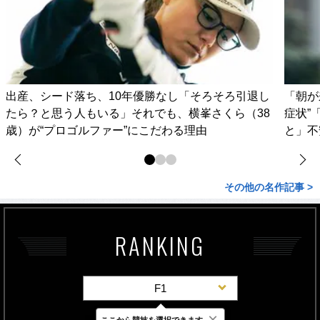
出産、シード落ち、10年優勝なし「そろそろ引退し
「朝が
たら？と思う人もいる」それでも、横峯さくら（38
症状”
歳）が“プロゴルファー”にこだわる理由
と」不
その他の名作記事 >
RANKING
F1
×
ここから競技を選択できます