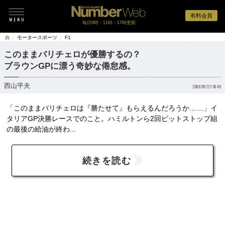
有料会員
毎日6時・11時・17時更新
モータースポーツ
F1
このままバリチェロが優勝するの？
ブラウンGPに漂う奇妙な倦怠感。
西山平夫
2009/09/23 08:00
「このままバリチェロは『勝たせて』もらえるんだろうか……」イ
タリアGP決勝レースでのこと。ハミルトンら2回ピットストップ組
の最後の給油が終わ...
続きを読む