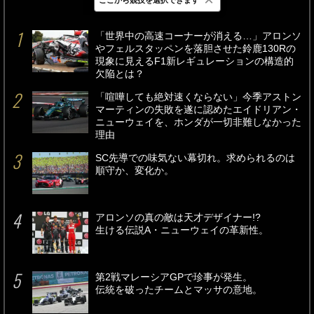
最新
24時間
週間
「世界中の高速コーナーが消える…」アロンソ
やフェルスタッペンを落胆させた鈴鹿130Rの
現象に見えるF1新レギュレーションの構造的
欠陥とは？
「喧嘩しても絶対速くならない」今季アストン
マーティンの失敗を遂に認めたエイドリアン・
ニューウェイを、ホンダが一切非難しなかった
理由
SC先導での味気ない幕切れ。求められるのは
順守か、変化か。
アロンソの真の敵は天才デザイナー!?
生ける伝説A・ニューウェイの革新性。
第2戦マレーシアGPで珍事が発生。
伝統を破ったチームとマッサの意地。